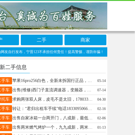
产
二手
商家
行发布，宁晋123不承担任何责任！提高警惕，谨防诈骗！做推广、做信息置顶！请加宁晋1
新二手信息
二手车
苹果16pro256白色，全新未拆国行正品，7400想要的15933723031
05-14
二手车
出售(维修)西门子直流调速器，变频器，plc，电源板型号齐全，二手和全新都有，有需要请联系我议价 15800600127王工
07-14
摩托车
求购两张双人床，皮毛不是太旧，17803392607微信同号
04-30
二手车
转让：“君归出租车手续”电话18330950666（微信同号）
02-16
二手车
出售自家冰箱一台两开门，八成新，最低350，电话15028847387
02-06
二手车
出售两米燃气烤炉一个，九九成新，两米大冰柜一个，有意联系18631987447
01-13