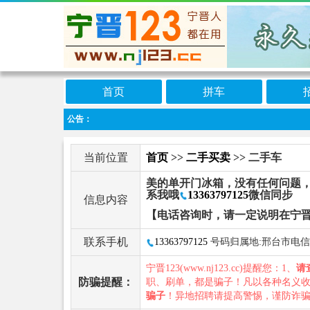
首页
拼车
公告：
当前位置
首页
>>
二手买卖
>> 二手车
美的单开门冰箱，没有任何问题
系我哦
13363797125
微信同步
信息内容
【电话咨询时，请一定说明在宁晋
联系手机
13363797125
号码归属地:邢台市电信
宁晋123(www.nj123.cc)提醒您：1、
请
防骗提醒：
职、刷单，都是骗子！凡以各种名义
骗子
！异地招聘请提高警惕，谨防诈