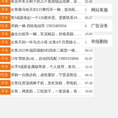
二手车
有去年冬天剩下的几十条加绒运动裤，全部处理十二元一条，有全部要的和我联系15713193925
02-06
二手车
出售雅马哈天剑125摩托车一辆，发动机无杂音，个人车，价格1500元，电话18932952180
网站客服
12-11
二手车
售9成新鱼缸一个120厘米宽。需要联系18831922200
05-27
广告业务
摩托车
求购一辆 四轮电动车 15833483934
01-15
二手车
鑫生出租车一辆，车况精品，价格美丽。18233931611
10-06
举报删除
二手车
出售不到一年马犬小母 出售4个月黑狼小公 出售用了4个月冰柜13483976109
12-05
二手车
出售2023年福田领航M5四米二厢货一俩，行驶一万多公里，新车十万多，现价格7万不议价有意联系18830933551
04-13
二手车
15年雪铁龙c4L，自动挡高配 13903193094
02-07
二手车
出手9成新金属锯带床，个人使用，各功能全部正常，联系方式：13933738102
12-11
摩托车
求购一台跑步机，成色要好，宁晋县附近，电话15733901042
04-12
二手车
出售往房顶戏棒子机，加长加粗，带电机，带两个框，400元唐邱乡自提15227603235
07-28
二手车
出售，烤面筋，三轮架子，一套设备，有需要者，联系方式18233955171
10-02