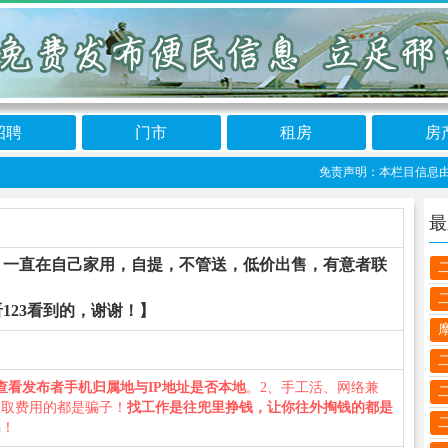
招聘
门市
租房
房
免责声明：本栏目信息由网友自
最
，一直在自己家用，自提，不管送，低价出售，有意者联
123看到的，谢谢！】
查看发布者手机归属地与IP地址是否本地
。2、手工活、网络兼
收取费用的都是骗子！
找工作是往兜里挣钱，让你往外掏钱的都是
骗！