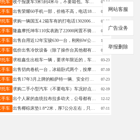
摩托车
收个报废车3米5到4米斗，不要箱包。车。联系电话18732958479
02-14
网站客服
二手车
出售荣耀60手机一部，价格不高，电话18333929071
02-13
摩托车
求购一辆国五4.2箱车有的打电话13020065333
02-28
广告业务
二手车
隆鑫摩托坤车110实表跑了22000闲置不骑有意电联微信同号13673196970
02-14
二手车
出售自用近12年宝骏630一台，刚刚6W公里，新换四条德国马牌轮胎，大保养已做。空调冻人。手机号15932191747微信同上
12-10
举报删除
二手车
低价出售冷饮设备（除了操作台其他都有）买了没怎么用，超低价出。联系电话：15833497019
01-14
摩托车
求租鑫生出租车一辆，要求年限近的，车况良好的，本人开车稳当驾驶技术过关，不暴力驾驶对车辆爱惜，有往外租的联系19061890364
03-23
二手车
出售切肉卷机一台，冰箱卧式两个，按摩床十几个，旋转小火锅机子一套带沙发桌子，立式冰箱一个，有意者联系，15103391913
07-10
二手车
出售17年3月上牌的帕萨特一辆、安全行驶4.2万公里、内外如新、喜欢的电话联系、可预约看车试驾、干二手车的勿扰、预约电话13930975338
07-23
摩托车
求购二手小型汽车（不要电车）车况好点的适合女生的排量低的电话15075932164
02-19
二手车
出个人家的血统拉布拉多幼犬，公母都有，有喜欢的可以联系，18333456181v同号
12-12
二手车
出售椰棕床垫1.8*2米，厚7公分左右，只用了一个月，有意联系13903191114
07-11