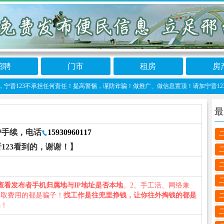
招聘
门市
租房
房
23不承担任何责任！提高警惕，谨防诈骗！做推广、做信息置顶！请加宁晋123客服微信：n
最
户手续，电话
15930960117
123看到的，谢谢！】
查看发布者手机归属地与IP地址是否本地
。2、手工活、网络兼
收取费用的都是骗子！
找工作是往兜里挣钱，让你往外掏钱的都是
骗！