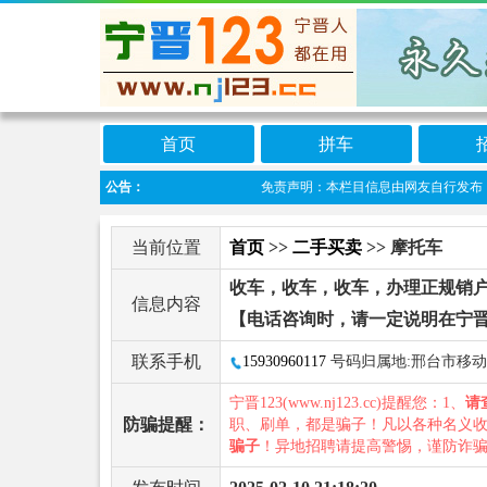
首页
拼车
公告：
免责声明：本栏目信息由网友自行发布，宁晋1
当前位置
首页
>>
二手买卖
>> 摩托车
收车，收车，收车，办理正规销
信息内容
【电话咨询时，请一定说明在宁晋
联系手机
15930960117
号码归属地:邢台市移动
宁晋123(www.nj123.cc)提醒您：1、
请
防骗提醒：
职、刷单，都是骗子！凡以各种名义
骗子
！异地招聘请提高警惕，谨防诈