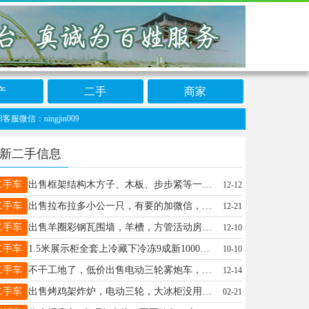
产
二手
商家
ingjin009
新二手信息
二手车
出售框架结构木方子、木板、步步紧等一套建筑材料。价格优惠个人盖房用过的。8成新电话：13903290440
12-12
二手车
出售拉布拉多小公一只，有要的加微信，价格不高，疫苗齐全.15932190100微电同步
12-21
二手车
出售羊圈彩钢瓦围墙，羊槽，方管活动房，23500元，联系电话18732952762
12-10
二手车
1.5米展示柜全套上冷藏下冷冻9成新1000元电话18131991898
10-10
二手车
不干工地了，低价出售电动三轮雾炮车，联系电话16630905093
12-14
二手车
出售烤鸡架炸炉，电动三轮，大冰柜没用几天，因家中有事，走不开，低价出售，接手可盈利，转让技术。电话13463934271微信同号
02-21