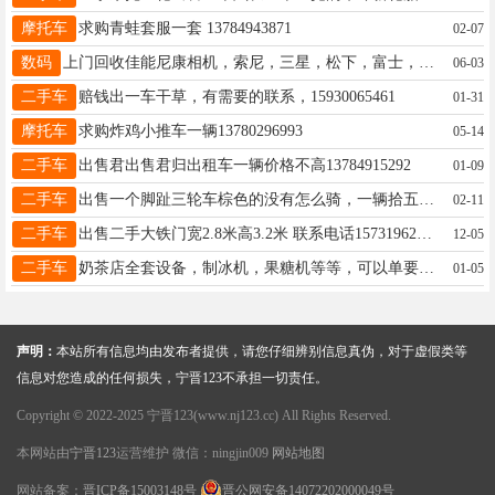
摩托车
求购青蛙套服一套 13784943871
02-07
数码
上门回收佳能尼康相机，索尼，三星，松下，富士，卡西欧相机，微单相机，数码相机，品牌不限 15850042115 谢宇
06-03
二手车
赔钱出一车干草，有需要的联系，15930065461
01-31
摩托车
求购炸鸡小推车一辆13780296993
05-14
二手车
出售君出售君归出租车一辆价格不高13784915292
01-09
二手车
出售一个脚趾三轮车棕色的没有怎么骑，一辆拾五马力柴油三轮车。售价2000。电话13930985082。
02-11
二手车
出售二手大铁门宽2.8米高3.2米 联系电话15731962690
12-05
二手车
奶茶店全套设备，制冰机，果糖机等等，可以单要，可以全套电话13653398816
01-05
声明：
本站所有信息均由发布者提供，请您仔细辨别信息真伪，对于虚假类等
信息对您造成的任何损失，宁晋123不承担一切责任。
Copyright © 2022-2025 宁晋123(www.nj123.cc) All Rights Reserved.
本网站由
宁晋123
运营维护 微信：ningjin009
网站地图
网站备案：
晋ICP备15003148号
晋公网安备14072202000049号