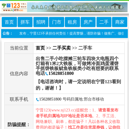
首页
拼车
招聘
门市
租房
房产
二手
商家
网友自行发布，宁晋123不承担任何责任！提高警惕，谨防诈骗！做推广、做信息置顶！请加宁
公告：
当前位置
首页
>>
二手买卖
>> 二手车
出售二手小吃摆摊三轮车四块大电瓶四个
灯箱有1米2大铁板，可做烤冷面鸡蛋灌饼
手抓饼铁板鱿鱼铁板类小吃有想要的联系
电话
15028851800
信息内容
【电话咨询时，请一定说明在宁晋123看到
的，谢谢！】
联系手机
15028851800
号码归属地:邢台市移动
宁晋123(www.nj123.cc)提醒您：1、
请查看发布
者手机归属地与IP地址是否本地
。2、手工活、
网络兼职、刷单，都是骗子！凡以各种名义收取
防骗提醒：
费用的都是骗子！
找工作是往兜里挣钱，让你往