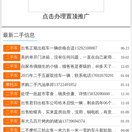
点击办理置顶推广
最新二手信息
二手车
出售正规出租车一辆价格合适13292100007
06-23
二手车
美的单开门冰箱，没有任何问题，一直在自己家用，自提，不管送，低价出售，有意者联系我哦13363797125微信同步
10-02
二手车
自家布偶猫生的小猫，猫爸爸是赛级的，40多天了，喜欢的可以来家里看看。 电话17692905876
12-05
二手车
2015年二手五菱双排车一辆，联系电话17692670291
01-04
摩托车
求购二手汽油单排13722491852
01-14
二手车
处理一批超市零食，物美价廉。详情15032696660同号
12-16
二手车
出售君归出租车公司铃木启悦一辆，剩余四年06个月实表跑了20万公里，个人一手车，没出过险，价格美丽，欢迎致电15227318610
12-18
二手车
出售蛤蟆夯，买来盖房自用，没用，铜电机，有意联系，15094456111微信同号
01-09
二手车
有大几百斤烤肉的猪油13739694374
01-19
二手车
二手摩托三轮出售一米六长一米一宽的车斗新轮胎新发动机价格1500有需要的联系我电话15511981760微信号F17717723932非诚勿扰
04-08