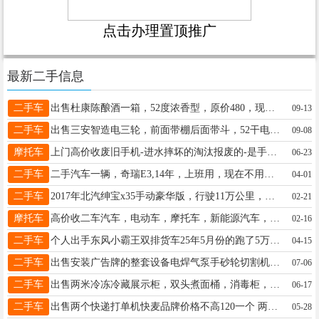
点击办理置顶推广
最新二手信息
二手车
出售杜康陈酿酒一箱，52度浓香型，原价480，现在300出售，有需要可以联系15127930767
09-13
二手车
出售三安智造电三轮，前面带棚后面带斗，52干电池，车况新，售价2800元，电话15075964380，有意电联！！
09-08
摩托车
上门高价收废旧手机-进水摔坏的淘汰报废的-是手机就收！旧电脑数码相机拍图报价-电话同微信13931907708
06-23
二手车
二手汽车一辆，奇瑞E3,14年，上班用，现在不用了，18830977663
04-01
二手车
2017年北汽绅宝x35手动豪华版，行驶11万公里，个人一手车一直开到现在，有磕碰。不过万适合练手代步，没有任何问题15194915131
02-21
摩托车
高价收二车汽车，电动车，摩托车，新能源汽车，三轮车，一切可以变现的闲置物品，非诚勿扰15303697590
02-16
二手车
个人出手东风小霸王双排货车25年5月份的跑了5万公里，车在宁晋，询价18875745025
04-15
二手车
出售安装广告牌的整套设备电焊气泵手砂轮切割机电缆什么都有13463916105
07-06
二手车
出售两米冷冻冷藏展示柜，双头煮面桶，消毒柜，桌子椅子等价格便宜电话18632933233
06-17
二手车
出售两个快递打单机快麦品牌价格不高120一个 两个一起要200块处理有需要的联系13785973792
05-28