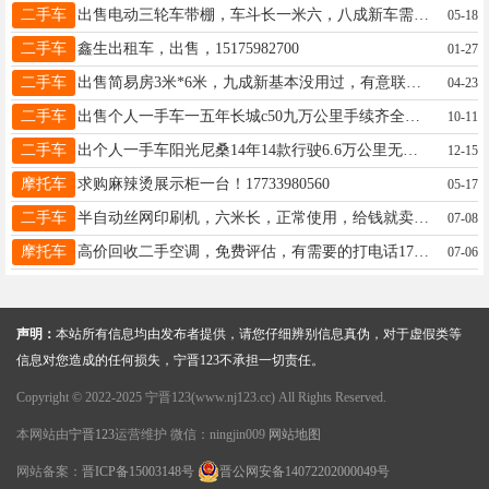
二手车
出售电动三轮车带棚，车斗长一米六，八成新车需要的联系15930932914
05-18
二手车
鑫生出租车，出售，15175982700
01-27
二手车
出售简易房3米*6米，九成新基本没用过，有意联系:15931996954
04-23
二手车
出售个人一手车一五年长城c50九万公里手续齐全需要联系19133978883
10-11
二手车
出个人一手车阳光尼桑14年14款行驶6.6万公里无事故支持第三方检测倒车影像行车记录仪都有到手洗车加油就行了省心靠谱宁晋县城自提18331925273
12-15
摩托车
求购麻辣烫展示柜一台！17733980560
05-17
二手车
半自动丝网印刷机，六米长，正常使用，给钱就卖，当废品处理15833734411
07-08
摩托车
高价回收二手空调，免费评估，有需要的打电话17832090650
07-06
声明：
本站所有信息均由发布者提供，请您仔细辨别信息真伪，对于虚假类等
信息对您造成的任何损失，宁晋123不承担一切责任。
Copyright © 2022-2025 宁晋123(www.nj123.cc) All Rights Reserved.
本网站由
宁晋123
运营维护 微信：ningjin009
网站地图
网站备案：
晋ICP备15003148号
晋公网安备14072202000049号