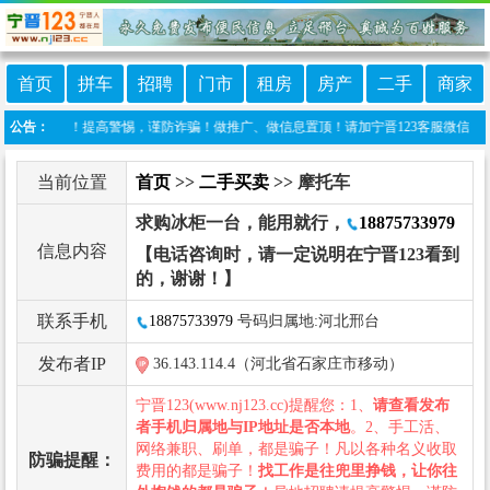
首页
拼车
招聘
门市
租房
房产
二手
商家
何责任！提高警惕，谨防诈骗！做推广、做信息置顶！请加宁晋123客服微信：ningji
公告：
当前位置
首页
>>
二手买卖
>> 摩托车
求购冰柜一台，能用就行，
18875733979
信息内容
【电话咨询时，请一定说明在宁晋123看到
的，谢谢！】
联系手机
18875733979
号码归属地:河北邢台
发布者IP
36.143.114.4（河北省石家庄市移动）
宁晋123(www.nj123.cc)提醒您：1、
请查看发布
者手机归属地与IP地址是否本地
。2、手工活、
网络兼职、刷单，都是骗子！凡以各种名义收取
防骗提醒：
费用的都是骗子！
找工作是往兜里挣钱，让你往