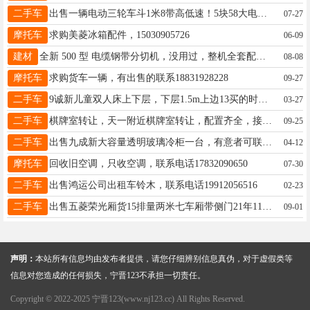
二手车
出售一辆电动三轮车斗1米8带高低速！5块58大电池跑100里地左右2400元墨迹勿扰19103229880
07-27
摩托车
求购美菱冰箱配件，15030905726
06-09
建材
全新 500 型 电缆钢带分切机，没用过，整机全套配件齐全，无磕碰无磨损，有意联系 18733922282
08-08
摩托车
求购货车一辆，有出售的联系18831928228
09-27
二手车
9诚新儿童双人床上下层，下层1.5m上边13买的时候5000多有票，需要可以联系15373190978宁晋县城
03-27
二手车
棋牌室转让，天一附近棋牌室转让，配置齐全，接手即可盈利，电话18333969376
09-25
二手车
出售九成新大容量透明玻璃冷柜一台，有意者可联系，无意者勿扰！电话：13933724100
04-12
摩托车
回收旧空调，只收空调，联系电话17832090650
07-30
二手车
出售鸿运公司出租车铃木，联系电话19912056516
02-23
二手车
出售五菱荣光厢货15排量两米七车厢带侧门21年11月的车带空调带助力倒车影像行驶7万公里卖3万15833489011
09-01
声明：
本站所有信息均由发布者提供，请您仔细辨别信息真伪，对于虚假类等
信息对您造成的任何损失，宁晋123不承担一切责任。
Copyright © 2022-2025 宁晋123(www.nj123.cc) All Rights Reserved.