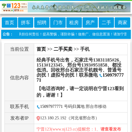
首页
拼车
招聘
门市
租房
房产
二手
商家
123不承担任何责任！提高警惕，谨防诈骗！做推广、做信息置顶！请加宁晋123客服微信：
公告：
当前位置
首页
>>
二手买卖
>> 手机
经典手机号出售，石家庄号13831185#26、
1513#123345、邢台号1393#951858、都没
低消。回收邢台石家庄手机靓号、普通号
勿扰！虚拟号勿扰！联系微电
150979777
信息内容
71
【电话咨询时，请一定说明在宁晋123看到
的，谢谢！】
联系手机
15097977771
号码归属地:邢台市移动
发布者IP
123.180.25.192（河北省邢台市）
宁晋123(www.nj123.cc)提醒您：1、
请查看发布