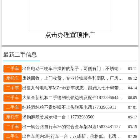
点击办理置顶推广
最新二手信息
二手车
出售电动三轮车带摆摊的架子，两侧有门，不锈钢焊的，干净没有锈，1.3x1.8，带LED灯箱，想摆摊不下大本，购完直接可用，需要可联系18731959726
03-11
摩托车
废铁回收，上门收货，专业拉铁装备和团队，厂房拆除，棚子拆除，有需要打电话，14730595000，千儿八百斤以下的勿扰（车间棚子除外）
06-12
二手车
出售九号电动车MZmix新车状态，能跑六七十码带绿牌价格便宜电话15794569697
04-14
二手车
大量全新机和二手缝纫机锁边机及配件18733966440徐家河小区对过门市或者农场振城国际全国包邮，终身免费售后
06-05
二手车
纯粮酒纯粮不贵好喝不上头联系电话17733965911
07-01
摩托车
求购麻辣烫展示柜一台！17733980560
05-17
二手车
出一辆公路自行车26的铝合金车架24速15833481127
03-15
二手车
出售车间内5吨行车一台，八成新，价格低。电话：13180282286
07-26