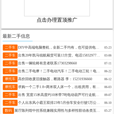
点击办理置顶推广
最新二手信息
二手车
DIY中高端电脑整机，全新二手均有，也可提供电脑租赁服务！+V15030976295
05-23
二手车
出售20年凯马锐航厢货可装13方货。电话15832977017
03-06
二手车
出售一辆轮椅有意者联系17303298660
07-11
二手车
出售二手电摩！二手电动汽车！二手电动三轮！电四轮！！顺发闲置19103229880
06-22
摩托车
高价回收废旧接触器，断路器 李：15231936660
06-12
摩托车
求购一个二手1.8×两米双人床一个，出租房用，有闲置的可以联系13383195259
06-03
二手车
出售 宽度15米高度约10米带7吨电动葫芦可行走航车一台9成新 二手价4万全新价格9万少花一半钱惊喜带回家欢迎致电19333958144
09-07
二手车
个人出东风小霸王双排23年5月份车安全行驶5万公里无磕碰2.2w诚意购18875745025
06-10
数码
展厅陈列馆中控系统兼顾实用性与多样性联动各类互动展品 展厅中控程序集成管理是通过数字技术手段将展厅内分布的各类设备如灯光、电脑、音响、投影、显示屏、交互装置等进行统一控制、旨在提升展厅运营效率、增强观众体验并降低管理成本。 中控程序集成管理的核心目标 整馆集中控制：依托RSCUST中控系统平台（如中控主机、中控程序、移动终端或控制模块）管理所有电气设备和灯光，避免人工手动切换的繁琐操作。 智能化联动：根据预设场景如展项启动、观众互动、闭馆模式等自动触发设备协同工作，例如观众靠近展项时，灯光自动聚
05-27