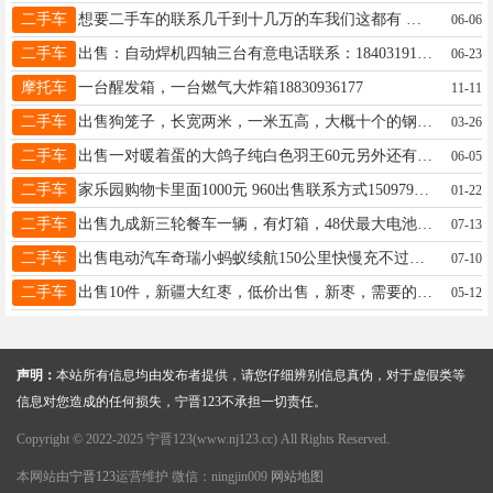
二手车
想要二手车的联系几千到十几万的车我们这都有 车况保你 无大事故 泡水车火烧车水淹车咱们这都没有 车况精品130182666176需要的联系 同微信
06-06
二手车
出售：自动焊机四轴三台有意电话联系：18403191010
06-23
摩托车
一台醒发箱，一台燃气大炸箱18830936177
11-11
二手车
出售狗笼子，长宽两米，一米五高，大概十个的钢筋焊的，两元一斤13831948322
03-26
二手车
出售一对暖着蛋的大鸽子纯白色羽王60元另外还有几对信鸽鸽子30元一只因为没有时间喂养了电话忙的时候加微信同号13473081205
06-05
二手车
家乐园购物卡里面1000元 960出售联系方式15097905784
01-22
二手车
出售九成新三轮餐车一辆，有灯箱，48伏最大电池非诚勿扰，联系电话18233006866
07-13
二手车
出售电动汽车奇瑞小蚂蚁续航150公里快慢充不过户也可以冷暖空调13500元19103229880
07-10
二手车
出售10件，新疆大红枣，低价出售，新枣，需要的联系18633715818
05-12
声明：
本站所有信息均由发布者提供，请您仔细辨别信息真伪，对于虚假类等
信息对您造成的任何损失，宁晋123不承担一切责任。
Copyright © 2022-2025 宁晋123(www.nj123.cc) All Rights Reserved.
本网站由
宁晋123
运营维护 微信：ningjin009
网站地图