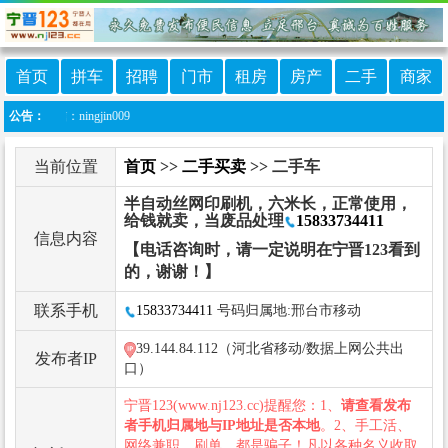
首页
拼车
招聘
门市
租房
房产
二手
商家
信：ningjin009
公告：
当前位置
首页
>>
二手买卖
>> 二手车
半自动丝网印刷机，六米长，正常使用，
给钱就卖，当废品处理
15833734411
信息内容
【电话咨询时，请一定说明在宁晋123看到
的，谢谢！】
联系手机
15833734411
号码归属地:邢台市移动
39.144.84.112（河北省移动/数据上网公共出
发布者IP
口）
宁晋123(www.nj123.cc)提醒您：1、
请查看发布
者手机归属地与IP地址是否本地
。2、手工活、
网络兼职、刷单，都是骗子！凡以各种名义收取