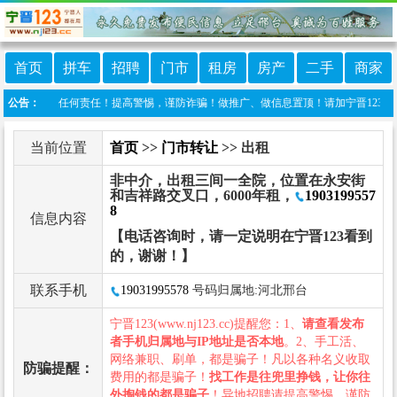
首页
拼车
招聘
门市
租房
房产
二手
商家
3不承担任何责任！提高警惕，谨防诈骗！做推广、做信息置顶！请加宁晋123客服微信：ni
公告：
当前位置
首页
>>
门市转让
>> 出租
非中介，出租三间一全院，位置在永安街
和吉祥路交叉口，6000年租，
1903199557
8
信息内容
【电话咨询时，请一定说明在宁晋123看到
的，谢谢！】
联系手机
19031995578
号码归属地:河北邢台
宁晋123(www.nj123.cc)提醒您：1、
请查看发布
者手机归属地与IP地址是否本地
。2、手工活、
网络兼职、刷单，都是骗子！凡以各种名义收取
防骗提醒：
费用的都是骗子！
找工作是往兜里挣钱，让你往
外掏钱的都是骗子
！异地招聘请提高警惕，谨防