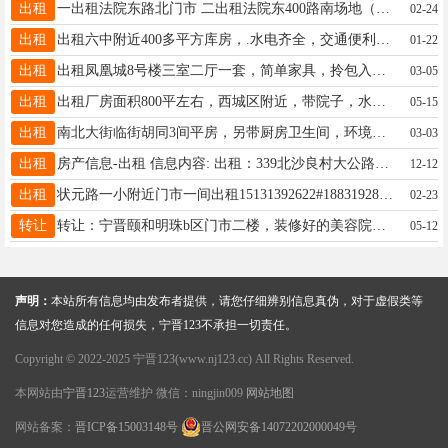
出租
一出租法院东路北门市 二出租法院东400路南场地（2亩）联系电话18831920281
02-24
出租
出租六中附近400多平方库房，.水电齐全，交通便利，电话，13831923543
01-22
出租
出租凤凰城8号楼三室二厅一套，简单家具，拎包入住。有意者请致电13930932364
03-05
出租
出租厂房面积800平左右，西城区附近，带院子，水电齐全，交通便利，电话1913192079718713950054
05-15
出租
南北大街临街胡同3间平房，另带厨房卫生间，环境好，水电齐全，可以做餐饮、办公室、车间、电商，年租金低。17363115888
03-03
出租
房产信息-出租 信息内容: 出租：339北沙良村大公路，车间、库房500多平米，水电齐全，门前可停半挂，有意者请联系：15731968873微信同
12-12
出租
状元路一小附近门市一间出租15131392622#18831928104
02-23
转让
转让：宁晋颐和明珠b区门市二楼，装修好的美容院，电话13831942539
05-12
声明：
本站所有信息均由发布者提供，请您仔细辨别信息真伪，对于虚假类等
信息对您造成的任何损失，宁晋123不承担一切责任。
Copyright © 2022-2025 宁晋123(www.nj123.cc) All Rights Reserved.
本网站由
宁晋123
运营维护 微信：ningjin009
网站地图
网站备案：
晋ICP备15003148号
晋公网安备14072202000049号