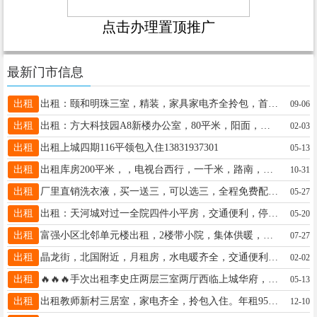
点击办理置顶推广
最新门市信息
出租
出租：颐和明珠三室，精装，家具家电齐全拎包，首次出租年租18000电话18833928525
09-06
出租
出租：方大科技园A8新楼办公室，80平米，阳面，带独立卫生间。电话：17331916826
02-03
出租
出租上城四期116平领包入住13831937301
05-13
出租
出租库房200平米，，电视台西行，一千米，路南，水电，三厢电，齐全，手机15833380171
10-31
出租
厂里直销洗衣液，买一送三，可以选三，全程免费配送经济实惠，好用不贵，家家都能用的上联系电话13021857836同微信
05-27
出租
出租：天河城对过一全院四件小平房，交通便利，停车方便，价格低，水电齐全，有洗衣机有独立卫生间。联系电话：15097985030
05-20
出租
富强小区北邻单元楼出租，2楼带小院，集体供暖，无物业费，拎包入住18631975373
07-27
出租
晶龙街，北国附近，月租房，水电暖齐全，交通便利。电话15933704964
02-02
出租
🔥🔥🔥手次出租李史庄两层三室两厅西临上城华府，南临大医院，北临一中三小走路5分路程，楼上楼下可分开租也可以全租，年租价格优惠随时可看房电话￼13930983662
05-13
出租
出租教师新村三居室，家电齐全，拎包入住。年租950015532920707
12-10