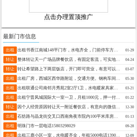
点击办理置顶推广
最新门市信息
出租
出租书香江南城148平门市，水电齐全，门前停车方便，价格面议。有意者请联系13315929041非诚勿扰
01-29
转让
整体转让天一广场品牌餐饮店，有固定客流，可实地考察，电话13231901163
04-24
转让
转让希望路上下两层饭店，开门即可营业，有意可以电话联系18231982001
03-07
出租
出租厂房，西城区西华路附近，交通方便。钢构车间7米高，一千平左右，水电齐全，有三百平米小院，办公室。适合:工厂加工，快递，仓储，物流。联系电话￼￼18733141111李先生
05-30
出租
出租联通公司南邻月秀苑2室2厅1卫，水电暖家具家电齐全，可领包入住，年租15000，电话：15033191115，13930918567
03-21
出租
出租宁晋凤城国际大一室一卫，月租1000元，押一付一，屋里暖和～不用交暖气费！看房☎18713993387
01-22
转让
因个人经营原因转让天一附近餐饮店，有意向的微信联系15333395172
12-30
出租
石纺路与晶龙街交叉口西南角夜市院内100平米库房出租水电齐全电话15630980800
01-13
出租
明珠门市一层电话15803298029
09-28
出租
出租三鹿小区一室，水电暖齐全，年租5000电话13903295998
12-09