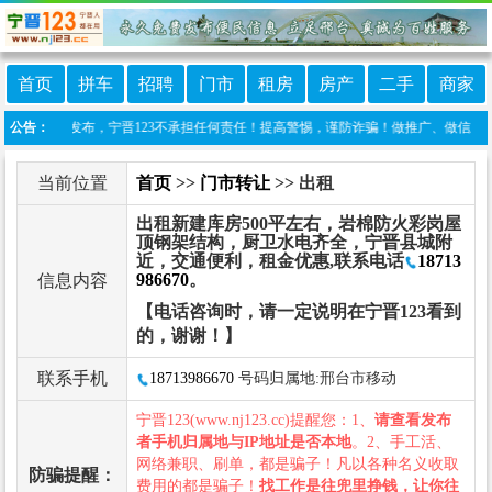
首页
拼车
招聘
门市
租房
房产
二手
商家
友自行发布，宁晋123不承担任何责任！提高警惕，谨防诈骗！做推广、做信息置顶！请加宁
公告：
当前位置
首页
>>
门市转让
>> 出租
出租新建库房500平左右，岩棉防火彩岗屋
顶钢架结构，厨卫水电齐全，宁晋县城附
近，交通便利，租金优惠,联系电话
18713
986670
。
信息内容
【电话咨询时，请一定说明在宁晋123看到
的，谢谢！】
联系手机
18713986670
号码归属地:邢台市移动
宁晋123(www.nj123.cc)提醒您：1、
请查看发布
者手机归属地与IP地址是否本地
。2、手工活、
网络兼职、刷单，都是骗子！凡以各种名义收取
防骗提醒：
费用的都是骗子！
找工作是往兜里挣钱，让你往