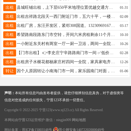
出租
县城旺铺出租，上下层650平米地理位置优越交通方便价格面议非诚勿扰，联系电话17731967668
01-31
出租
出租吉祥路北段天一西门附近门市，五六十平，一楼，人流量大好停车15203313622
02-09
出租
出租厂房，东汪开发区，紧邻308国道。13230969167.13230969168
03-17
出租
希望路南段路东门市空转，开间六米房租剩余11个月左右18875745025
10-10
出租
一小附近东关村有两室一厅一厨一卫浴，两间一全院，7米X14米。年租4500，售价二十万。电话18731935087
10-26
出租
【门市出租】 👉李史庄宁辛路路南门市一间 ✅低价出租，水电齐全 ✅交通便利价格美丽 有需要者请联系👇🏼 电话15127969277
02-28
出租
出租房子水榭花都杨家庄村四间一全院，家具家电齐全水电齐全。租金，7000微信，18331950406
12-26
转让
因个人原因转让小南海门市一间，家乐园南门对面，可以空转，也可以带技术整转，有意联系电话15931977923
01-06
声明：
本站所有信息均由发布者提供，请您仔细辨别信息真伪，对于虚假类等
信息对您造成的任何损失，宁晋123不承担一切责任。
Copyright © 2022-2025 宁晋123(www.nj123.cc) All Rights Reserved.
本网站由
宁晋123
运营维护 微信：ningjin009
网站地图
网站备案：
晋ICP备15003148号
晋公网安备14072202000049号