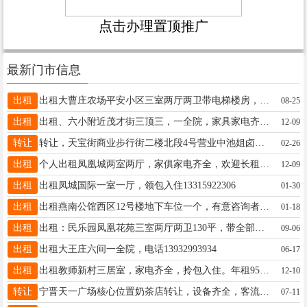
点击办理置顶推广
最新门市信息
出租
出租大曹庄农场平安小区三室两厅两卫带电梯楼房，有意者联系：15131996112
08-25
出租
出租、六小附近茂才街三顶三，一全院，家具家电齐全干净，年租联系电话15732990225
12-09
转让
转让，天宝街商业步行街二楼北段4号营业中池姐卤肉饭因有事急转店铺，带设备技术。也可空转价格便宜接受就盈利，有意联系电微同号18931865630
02-26
出租
个人出租凤凰城两室两厅，家俱家电齐全，欢迎长租，电话18730956860
12-09
出租
出租凤城国际一室一厅，领包入住13315922306
01-30
出租
出租燕南公馆西区12号楼地下车位一个，有意咨询者，请打电话17731910639。
01-18
出租
出租：民乐园凤凰花苑三室两厅两卫130平，带全部家具家电，拎包入住，中间楼层地暖，地上大车库，随时看房，联系电话：18831920158
09-06
出租
出租大王庄六间一全院，电话13932993934
06-17
出租
出租教师新村三居室，家电齐全，拎包入住。年租950015532920707
12-10
转让
宁晋天一广场核心位置奶茶店转让，设备齐全，客流量大，接手即可盈利，财富热线13473199807
07-11