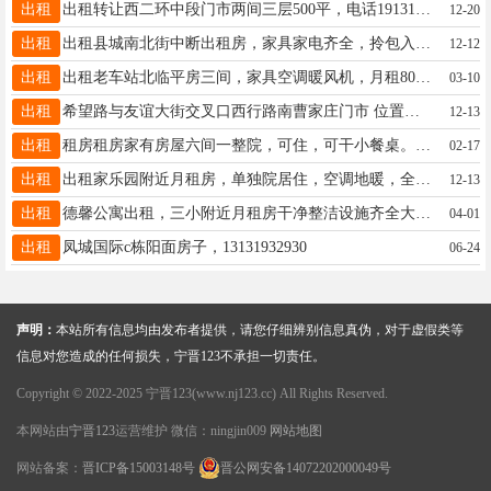
出租
出租转让西二环中段门市两间三层500平，电话19131963366
12-20
出租
出租县城南北街中断出租房，家具家电齐全，拎包入住，交通便利。13831966277
12-12
出租
出租老车站北临平房三间，家具空调暖风机，月租800，详询15612960005
03-10
出租
希望路与友谊大街交叉口西行路南曹家庄门市 位置优越交通便利有意者联系电话1358269974713292186258
12-13
出租
租房租房家有房屋六间一整院，可住，可干小餐桌。地址辛寨村村南，联系方式13343191229
02-17
出租
出租家乐园附近月租房，单独院居住，空调地暖，全新家具家电，独立卫生间能洗澡，价格实惠，免费网络，15130955335
12-13
出租
德馨公寓出租，三小附近月租房干净整洁设施齐全大阳卧一间电话15233970934
04-01
出租
凤城国际c栋阳面房子，13131932930
06-24
声明：
本站所有信息均由发布者提供，请您仔细辨别信息真伪，对于虚假类等
信息对您造成的任何损失，宁晋123不承担一切责任。
Copyright © 2022-2025 宁晋123(www.nj123.cc) All Rights Reserved.
本网站由
宁晋123
运营维护 微信：ningjin009
网站地图
网站备案：
晋ICP备15003148号
晋公网安备14072202000049号