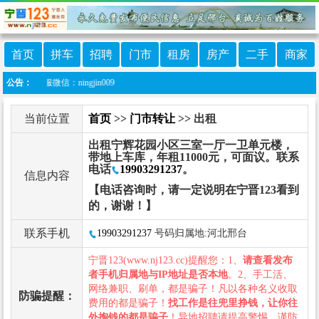
首页
拼车
招聘
门市
租房
房产
二手
商家
客服微信：ningjin009
公告：
当前位置
首页
>>
门市转让
>> 出租
出租宁辉花园小区三室一厅一卫单元楼，
带地上车库，年租11000元，可面议。联系
电话
19903291237
。
信息内容
【电话咨询时，请一定说明在宁晋123看到
的，谢谢！】
联系手机
19903291237
号码归属地:河北邢台
宁晋123(www.nj123.cc)提醒您：1、
请查看发布
者手机归属地与IP地址是否本地
。2、手工活、
网络兼职、刷单，都是骗子！凡以各种名义收取
防骗提醒：
费用的都是骗子！
找工作是往兜里挣钱，让你往
外掏钱的都是骗子
！异地招聘请提高警惕，谨防