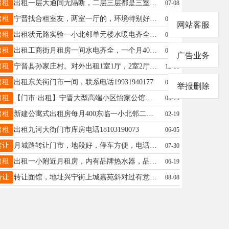
出租
出租一层大通间无隔断，二层三层都是三室两厅带卫生间，可办小餐桌辅导班直播住宿，地址友谊大街小学西行50米路北电话15933371674
07-08
出租
宁晋找合租室友，两室一厅的，环境特别好，爱干净就行，短租也可以，男女都可以，本人租户，不是房东也不是中介，联系：15614331862
07-16
网站客服
出租
出租状元路实验一小北邻单元楼水暖电齐全电话15127935071
03-09
出租
出租工商街月租房一间水电齐全，一个月400，电话13403290940
06-11
广告业务
出租
宁晋县孙家庄村。对外出租1室1厅，2室2厅。装修精致宽敞明亮，停车方便近邻大街。13932976336
12-16
出租
出租东关街门市一间，联系电话19931940177
04-15
举报删除
出租
【门市·出租】宁晋大型高端小区怡家公馆门市一间出租，上下两层，面积120㎡，适合烧烤（停车方便）餐饮、鲜花店、艺术教育、美容美发、烟酒等等，紧邻天宝街，联系电话19220839081
06-15
出租
新建公寓式出租房每月400东临一小北邻二院实墙屋内全新设施可领包入住电话15690387289
02-19
出租
出租九河大街门市库房电话18103190073
06-05
转让
月城路转让门市，地段好，停车方便，电话13731590173
07-30
出租
出租一小附近月租房，内有品牌热水器，品牌变频空调，大床，衣柜，滚筒洗衣机，环境好，交通方便，拎包入住，欢迎来电：13483935450，13731581148
06-19
转让
转让面馆，地址兴宁街上城嘉苑斜对过有意者联系13503394156
08-08