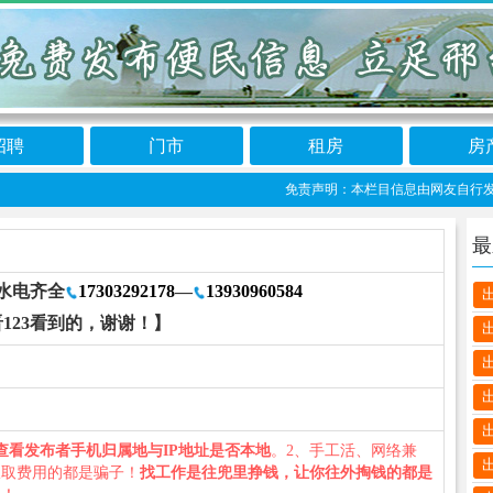
招聘
门市
租房
房
免责声明：本栏目信息由网友自行发布，宁
最
水电齐全
17303292178
—
13930960584
123看到的，谢谢！】
查看发布者手机归属地与IP地址是否本地
。2、手工活、网络兼
收取费用的都是骗子！
找工作是往兜里挣钱，让你往外掏钱的都是