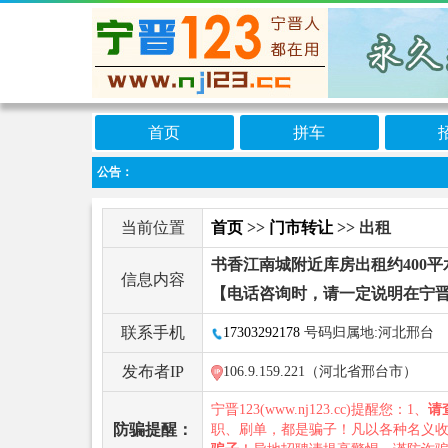
首页
拼车
公告：
当前位置
首页
>>
门市转让
>> 出租
书香江南城附近库房出租约400平
信息内容
【电话咨询时，请一定说明在宁晋
联系手机
17303292178
号码归属地:河北邢台
发布者IP
106.9.159.221（河北省邢台市）
宁晋123(www.nj123.cc)提醒您：1、
请
防骗提醒：
职、刷单，都是骗子！凡以各种名义