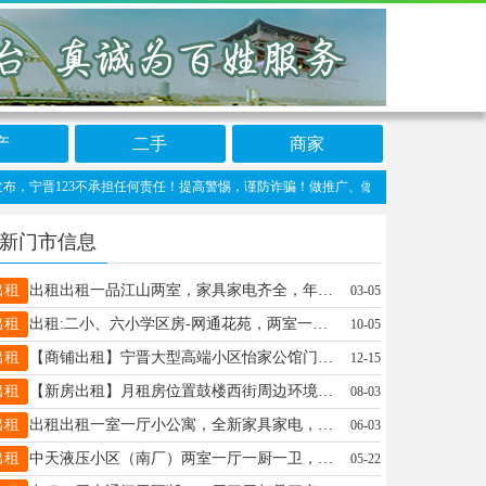
产
二手
商家
晋123不承担任何责任！提高警惕，谨防诈骗！做推广、做信息置顶！请加宁晋123客服微信
新门市信息
出租
出租出租一品江山两室，家具家电齐全，年租金一万二，看房18833466015
03-05
出租
出租:二小、六小学区房-网通花苑，两室一厅，家具家电齐全，找干净租户，年租1万6，电话15613910277
10-05
出租
【商铺出租】宁晋大型高端小区怡家公馆门市一间出租，上下两层，面积120㎡，适合快递驿站、早餐点、餐饮、美容美发、烟酒等等，紧邻天宝街，联系电话15175454100
12-15
出租
【新房出租】月租房位置鼓楼西街周边环境交通便利，有成熟购物商圈，一室一卫，电梯入户，月租年租均可，家电家具设置齐全可拎包入住！欢迎随时来看房！电话：13363788337/17320861775
08-03
出租
出租出租一室一厅小公寓，全新家具家电，免费wifi，独立厨房，卫生间，拎包即可入住，无物业费，停车方便！地址：颐和明珠东行300米 电话📞13663195519
06-03
出租
中天液压小区（南厂）两室一厅一厨一卫，家具齐全，领包入住。联系：13731597045
05-22