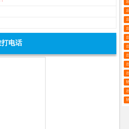
骗！
拨打电话