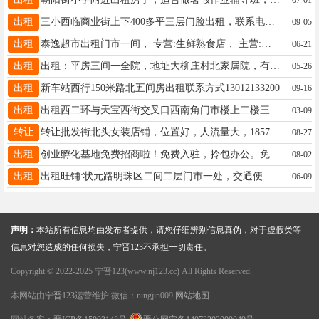
出租
三小西临商业街上下400多平三层门脸出租，联系电话15132951570
09-05
出租
泰逸超市出租门市一间， 专营:生鲜熟食店， 主营:各种生鲜蔬菜，凉菜，冻货，生肉， 熟食:烤鸡，烤鸭，熟鱼， 要求，会调凉菜，做事干净利索，有能力，13933739652
06-21
出租
出租：平房三间一全院，地址大柳庄村北家属院，有意联系13933719121中介勿扰
05-26
出租
新车站西行150米路北五间房出租联系方式13012133200
09-16
出租
出租西二环与天宝西街交叉口西南角门市楼上二楼三楼四楼250平米单独后门轻装修可整租可分租有意联系15100892193
03-09
转让
转让批发街北头女装店铺，位置好，人流量大，18571456409
08-27
出租
创业孵化基地免费招商啦！免费入驻，拎包办公。免租金，免物业，免水电网。名额有限，先到先得！咨询电话：19803097681和13363792787（微信同号）
08-02
出租
出租旺铺:状元路明珠区二间二层门市一处，交通便利，人脉广 电话:13930990911 18713971116
06-09
声明：
本站所有信息均由发布者提供，请您仔细辨别信息真伪，对于虚假类等
信息对您造成的任何损失，宁晋123不承担一切责任。
Copyright © 2022-2025 宁晋123(www.nj123.cc) All Rights Reserved.
本网站由
宁晋123
运营维护 微信：ningjin009
网站地图