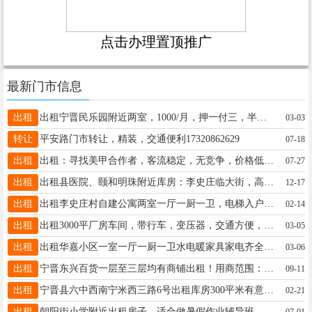
点击办理置顶推广
最新门市信息
出租
出租宁晋民乐园附近两室，1000/月，押一付三，半年6000，家具家电齐全，拎包入住！联系☎18713993387
03-03
转让
平安路门市转让，精装，交通便利17320862629
07-18
出租
出租：寻找美甲合作者，客流稳定，无竞争，价格低。电话18732905234
07-27
出租
出租县医院、颐和明珠附近库房：李史庄临大街，高七米场地300平，已搭建顶棚，新铺设停车场，电话--13931953496
12-17
出租
出租李史庄村自建公寓两室一厅一厨一卫，电梯入户，精装修拎包入住，电话13483985091/13930914879
02-14
出租
出租3000平厂房车间，带行车，变压器，交通方便，价格优惠，电话15030491503
03-05
出租
出租华嘉小区一室一厅一厨一卫水电暖家具家电齐全，拎包入住交通方便停车方便，年租优惠联系电话15832966288微信同步
03-06
出租
宁晋东兴百货一层至三层均有商铺出租！用商范围：男女装、童装、裤区、针织床品、鞋、箱包、饰品、水吧、黄金、美业、日化、手机贴膜、餐饮、面点... 用商电话:15033195369/13754590948
09-11
出租
宁晋县六中西南宁米西三路6号出租库房300平米有意者请联系电话13933012269
02-21
出租
朝阳街小学附近出租房子，适合做暑假作业辅导班，桌子凳子都有，联系电话18233983001
07-01