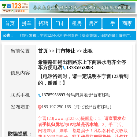
首页
拼车
招聘
门市
租房
房产
二手
商家
息由网友自行发布，宁晋123不承担任何责任！提高警惕，谨防诈骗！做推广、做信息置顶！
公告：
当前位置
首页
>>
门市转让
>> 出租
希望路旺铺出租路东上下两层水电齐全停
车方便电话
13785953893
信息内容
【电话咨询时，请一定说明在宁晋123看到
的，谢谢！】
联系手机
13785953893
号码归属地:邢台市移动
发布者IP
183.197.250.165（河北省邢台市移动）
宁晋123(www.nj123.cc)提醒您：1、
请查看发布
者手机归属地与IP地址是否本地
。2、手工活、
网络兼职、刷单，都是骗子！凡以各种名义收取
防骗提醒：
费用的都是骗子！
找工作是往兜里挣钱，让你往