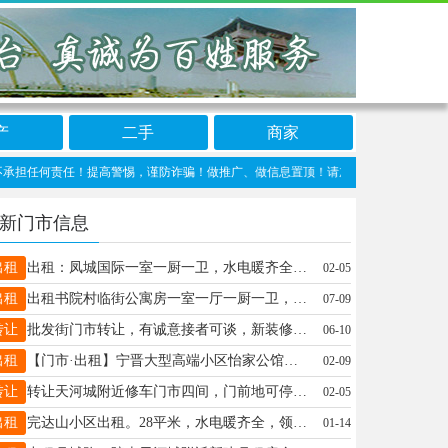
产
二手
商家
何责任！提高警惕，谨防诈骗！做推广、做信息置顶！请加宁晋123客服微信：ningji
新门市信息
出租
出租：凤城国际一室一厨一卫，水电暖齐全，带家具家电，拎包入住电话:13831971856
02-05
出租
出租书院村临街公寓房一室一厅一厨一卫，交通方便，拎包入住，15931986087
07-09
转让
批发街门市转让，有诚意接者可谈，新装修，有意者私☎️15100937281
06-10
出租
【门市·出租】宁晋大型高端小区怡家公馆门市一间出租，上下两层，面积120㎡，适合早餐店、奶茶店、餐饮、美容美发、烟酒等等，紧邻天宝街，联系电话15175454100
02-09
转让
转让天河城附近修车门市四间，门前地可停十辆车，带设备一起转，整体转让，整体转让15227752131
02-05
出租
完达山小区出租。28平米，水电暖齐全，领包入住。联系电话13292106888
01-14