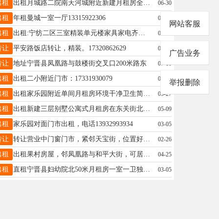
出租
出租月城路二院南天河城附近新建月租房全阳面宽敞明亮安静整洁每个房间有独立卫生间全自动洗衣机热水器厨房带橱柜抽油烟机有空调地暖舒适大床大衣柜。免费无线上网电车充电看房电话13473081895
06-30
出租
年租曼城一室一厅13315922306
05-26
网站客服
出租
出租:宁纺二区三室精装单元楼家具家电齐全，拎包入住，电话13012128769
08-04
转让
平安路饭店转让，精装。17320862629
07-15
广告业务
转让
地址宁晋县凤凰路与鼓楼街交叉口200米路东
07-10
出租
出租二小附近门市：17331930079
01-09
举报删除
出租
出租家乐园附近单间月租房环境干净卫生简单家具拎包入住非诚勿扰电话13633297634
05-27
出租
出租新建三层别墅公寓式月租房在东关街北200米路西一幼附近全新设施都是实体墙每个房间有独立卫生间热水器空调抽烟机橱柜舒适大床衣柜餐桌免费无线上网能洗澡做饭电车免费充电环境干净卫生清净舒适电联13473094156
05-09
出租
家乐园对面门市出租，电话13932993934
03-05
转让
转让营业中门窗门市，紧邻天宝街，位置好，人流量大，面积240平米，水电齐全，去年刚装修的展厅，刚换的门头牌，有意做门窗的接手就能干！地址：天宝东街国税局对过蓝卡系统门窗电话：13831926654
02-26
出租
出租果村房屋，邻凤凰路与和平大街，可居住也可做库房，面积300多平，有单独厨房卫生间，院子已建彩钢顶棚，可以进车，看房电话15226838833
04-25
出租
直租宁晋县妇幼院北50米月租房一室一卫独立卫生间整洁卫生月租年租均可，紧邻实验一小妇幼院康桥四季，有意电话联系15369936253
03-05