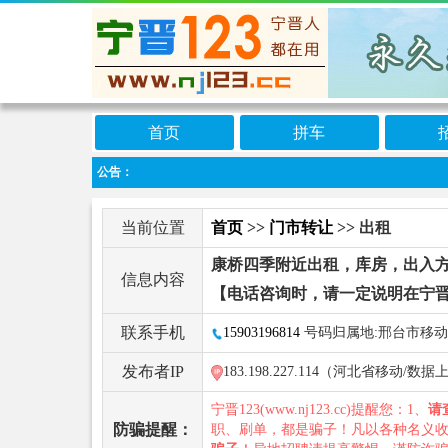
首页
拼车
公告：
当前位置
首页
>>
门市转让
>> 出租
康桥四季附近出租，库房，出入
信息内容
【电话咨询时，请一定说明在宁晋
联系手机
15903196814
号码归属地:邢台市移动
发布者IP
183.198.227.114（河北省移动/
宁晋123(www.nj123.cc)提醒您：1、
请
防骗提醒：
职、刷单，都是骗子！凡以各种名义