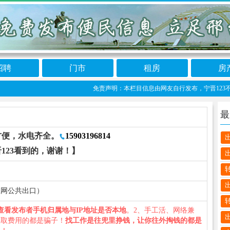
招聘
门市
租房
房
免责声明：本栏目信息由网友自行发布，宁晋123不承担任
最
方便，水电齐全。
15903196814
123看到的，谢谢！】
数据上网公共出口）
查看发布者手机归属地与IP地址是否本地
。2、手工活、网络兼
收取费用的都是骗子！
找工作是往兜里挣钱，让你往外掏钱的都是