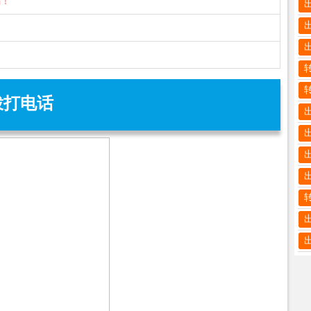
骗！
拨打电话