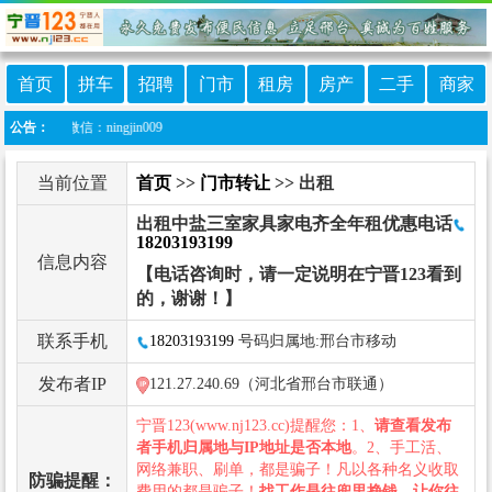
首页
拼车
招聘
门市
租房
房产
二手
商家
服微信：ningjin009
公告：
当前位置
首页
>>
门市转让
>> 出租
出租中盐三室家具家电齐全年租优惠电话
18203193199
信息内容
【电话咨询时，请一定说明在宁晋123看到
的，谢谢！】
联系手机
18203193199
号码归属地:邢台市移动
发布者IP
121.27.240.69（河北省邢台市联通）
宁晋123(www.nj123.cc)提醒您：1、
请查看发布
者手机归属地与IP地址是否本地
。2、手工活、
网络兼职、刷单，都是骗子！凡以各种名义收取
防骗提醒：
费用的都是骗子！
找工作是往兜里挣钱，让你往