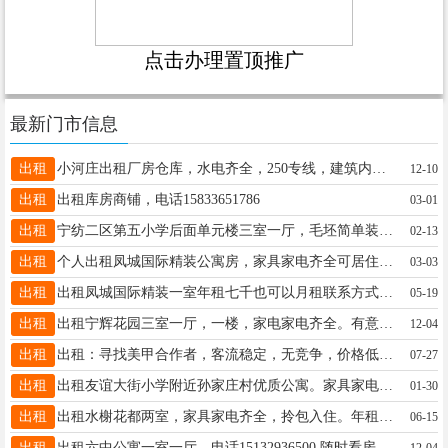
点击办理置顶推广
最新门市信息
出租
小河庄出租厂房仓库，水电齐全，250专线，建筑内地面实用面积2200平，二层三层合计700平免费使用，配有3吨提升机，可分割，独门独院，空院2200平，有二层办公楼18032220088
12-10
出租
出租库房商铺，电话15833651786
03-01
出租
宁纺二区第五小学后面单元楼三室一厅，毛坯简单装修有暖气，可办补习班，开网店，办公室，联系电话13930956594
02-13
出租
个人出租凤城国际精装公寓房，家具家电齐全可居住可办公，精装修智能锁随时可以看房，月租年租都可以，联系电话15732911298
03-03
出租
出租凤城国际精装一室年租七千也可以月租联系方式19131983610非诚勿扰
05-19
出租
出租宁辉花园三室一厅，一楼，家电家电齐全。有意者电联13739801243
12-04
出租
出租：寻找美甲合作者，客流稳定，无竞争，价格低。电话18732905234
07-27
出租
出租友谊大街小学附近孙家庄村优质公寓。家具家电齐全，拎包入住，免费WIFI，停车方便，阳面卧室，入住空间大，紧邻健身广场。可月租，季租，年租。预定热线13363757015（微信同号）
01-30
出租
出租水榭花都两室，家具家电齐全，拎包入住。年租1.2万，18833466015
06-15
出租
出租六中公寓一室一厅，电话15132936500.随时看房，有意者联系
12-04