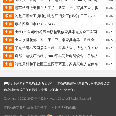
出租
老车站附近出租个人房子，两室一厅，家具齐全，步梯5楼，房租面议，电话15030910527
07-07
求租
吨包厂招女工[烟花] 吨包厂招女工[烟花] 日工资200💰-300💰 首月有保底1500💰 综合薪资6000-9000 工资每月15日结[加油][加油][加油] 发展空间大 地址：东阳路中段路西 ☎17731979825
05-02
出租
康桥四季门市13315924366
07-11
出租
出租(出售)康怡花园南楼精装修家具家电齐全三室两厅两卫拎包入住年租15000元。电话:18732975550李
07-29
出租
出自水榭花都一室一厅一卫、带家具电器、月租金550¥15127901318
01-27
出租
阳光怡园小区两居室出租，家具齐全，拎包入住！18833466015
06-29
出租
唐邱：电缆厂出租，2000平车间带电缆设备，手续齐全，联系电话15075987926。
07-18
出租
转租果村和平社区三室两厅两卫，家具家电齐全停车方便，价格优惠，电话：15373439020
07-28
声明：
本站所有信息均由发布者提供，请您仔细辨别信息真伪，对于虚假类等
信息对您造成的任何损失，宁晋123不承担一切责任。
Copyright © 2022-2025 宁晋123(www.nj123.cc) All Rights Reserved.
本网站由
宁晋123
运营维护 微信：ningjin009
网站地图