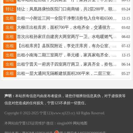
转让
转让：凤凰路康怡医院门口南商铺，共2层200平。联系电话15226865210。有意电联
03-24
出租
出租一小附近三间一全院干净整洁拎包入住年租6500电话15231939183
12-15
出租
大柳庄出租库房，面积700平，水电齐全，交通很方便，联系电话13363711169
03-02
出租
首次出租孙家庄自建房大两室两厅一卫。水电暖燃气齐全。友谊大街小学正对过。电话13933728067
08-02
出租
【出租库房】县医院附近，李史庄库房，有办公室、临大街厂房，500平、300平各一可整租可分租，高7米可进大车，内有800平停车场，北邻新一中-实验三小，水电齐全三相电联系电话13931953496
07-12
出租
出租小南海二期三室两厅，单元楼，家具家电齐全、精装修、拎包入住、手机微信同号15076869789
12-15
出租
出租宁晋天一府房子四室两厅两卫，家具齐全，拎包入住，带车位，年租16000有意者电话联系：15630951051
06-14
出租
出租一层大通间无隔断建筑面积200平米，二层三室两厅带卫生间，可办小餐桌辅导班直播住宿，地址友谊大街小学西行50米友谊大街路北第二排房。电话15933371674
05-27
声明：
本站所有信息均由发布者提供，请您仔细辨别信息真伪，对于虚假类等
信息对您造成的任何损失，宁晋123不承担一切责任。
Copyright © 2022-2025 宁晋123(www.nj123.cc) All Rights Reserved.
本网站由
宁晋123
运营维护 微信：ningjin009
网站地图