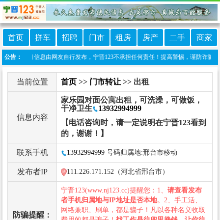
首页
拼车
招聘
门市
租房
房产
二手
商家
明：本栏目信息由网友自行发布，宁晋123不承担任何责任！提高警惕，谨防诈骗！做推广、
公告：
当前位置
首页
>>
门市转让
>> 出租
家乐园对面公寓出租，可洗澡，可做饭，
干净卫生
13932994999
信息内容
【电话咨询时，请一定说明在宁晋123看到
的，谢谢！】
联系手机
13932994999
号码归属地:邢台市移动
发布者IP
111.226.171.152（河北省邢台市）
宁晋123(www.nj123.cc)提醒您：1、
请查看发布
者手机归属地与IP地址是否本地
。2、手工活、
网络兼职、刷单，都是骗子！凡以各种名义收取
防骗提醒：
费用的都是骗子！
找工作是往兜里挣钱，让你往