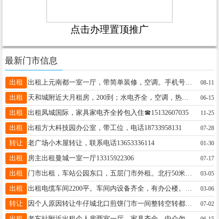
点击办理置顶推广
最新门市信息
出租
出租上元南都一室一厅，带简单装修，空调。手机号码：18331972957
08-11
出租
天和城附近大月租房，200到；水电齐全，空调，热水器。电话：18103292088
06-15
出租
出租凤城国际，家具家电齐全拎包入住☎15132607035
11-25
出租
出租方大科技园办公室，带工位，电话18733958131
07-28
转让
老广场小木屋转让，联系电话13653336114
01-30
出租
房主出租曼城一室一厅13315922306
07-17
出租
门市出租，车站公园东口，五层门市外租。北行50米即实验二小。有意者电联16603197971
03-05
出租
出租电缆车间2200平。车间内设备齐全，有办公楼。手续其全。 位置：宁晋县黄儿营 联系18633693119
03-06
转让
因个人原因转让牛仔城北口煎饼门市一间整转空转都行有意者详谈15833490314
07-02
出租
老车站附近出租个人房两室一厅，家具齐全，中介勿扰，电话15030910527
06-15