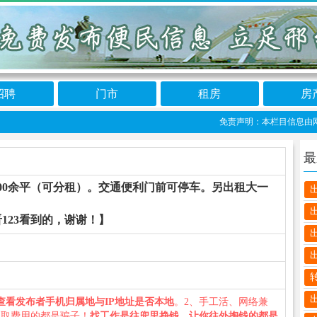
招聘
门市
租房
房
免责声明：本栏目信息由网友自
最
00余平（可分租）。交通便利门前可停车。另出租大一
123看到的，谢谢！】
）
查看发布者手机归属地与IP地址是否本地
。2、手工活、网络兼
收取费用的都是骗子！
找工作是往兜里挣钱，让你往外掏钱的都是