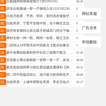
出租
出租颐和明珠两室两厅13831955312
04-20
出租
房东出租曼城一室一厅领包入住13315922306中间勿扰
07-25
网站客服
出租
出祖月租房，平房。邻街，室内洗衣做饭空调热水器洗衣机双人床独卫生间。交通方便，拎包入住。电话15933704864
02-25
出租
出租库房，宁晋平安路中段，在小柳庄北边，800平方，年租4万，15131314468
03-17
广告业务
转让
因另有发展转让状元路天和城东门对过干锅鸭头香辣虾店，设备齐全接手可营业可带技术18731904960
03-02
出租
果村出租一间一院，两间一全院，独立卫生间.热水器，空调，厨房，一应俱全，可月租可年租，有意者打电话15833627272
05-23
举报删除
转让
门店转让24平西关街中段路北【悠乐轻奢女装】价格详谈有诚意者可电话咨询15532965119
11-09
出租
家中有事转租果村和平社区三室两厅两卫，家具家电齐全停车方便，1月底到期，也可年租15373439020
07-20
出租
言若家公寓出租精装一室和一室一厅，采光好家具家电齐全，拎包入住，免费宽带入户无线上网。可随时看房，年租月租均可地址：大王庄北口（金玺国际城南行）联系方式：15175953595（微信）
08-04
出租
新房首租四间带小院位置优越交通便利【孙村】精装家具家电齐全拎包入住进出车方便房东电话15930942485
05-31
转让
西二环中段饭店转让，地方挺大的房租也不贵，有六个单间六个散台，是一处小院可做农家院，附近有成熟小区门口停车方便，有意找店的可以过来看看☎电话13012125379
08-08
出租
出租库房：上城华府附近库房，李史庄临大街厂房，600平/已搭建大棚，高七米可进大车，内有新铺设停车场，上城华府附近，北邻新一中，实验三小，水电齐全三相电联系电话13931953496
02-27