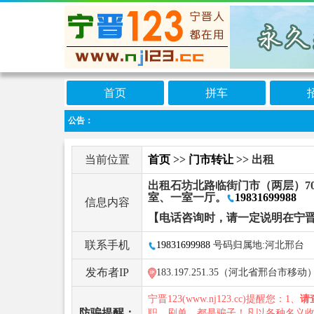
首页
拼车
公告：
当前位置
首页
>>
门市转让
>> 出租
出租石坊北路临街门市（两层）7
室、一室一厅。
19831699988
信息内容
【电话咨询时，请一定说明在宁晋
联系手机
19831699988
号码归属地:河北邢台
发布者IP
183.197.251.35（河北省邢台市移动
宁晋123(www.nj123.cc)提醒您：1、
请
防骗提醒：
职、刷单，都是骗子！凡以各种名义