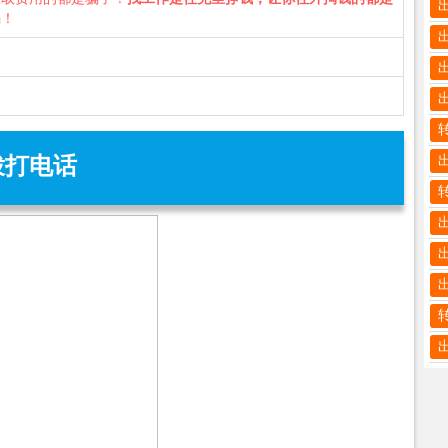
骗！
拨打电话