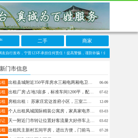
产
二手
商家
行发布，宁晋123不承担任何责任！提高警惕，谨防诈骗！做推广、做信息置顶！请加宁晋12
新门市信息
出租
出租县城附近350平库房水三厢电两厢电卫生间空调齐全可放东西可住人地面干净电话15803296407
06-06
出租
出租厂房:占地3亩多，标准车间1200平，配备5吨行车，250变压器，办公室等.交通便利，门前可停车。非诚勿扰，价格详谈。地址在唐邱村附近。微电13473499886
07-02
出租
房租出租： 苏家庄宏达首府小区，三室二厅134平，带品牌家具家电，有租房的联系15130980525
12-09
出租
个人出租凤城国际精装公寓房，家具家电齐全可居住可办公，精装修智能锁随时可以看房，月租年租都可以，联系电话15732911298
03-03
转让
天一附近门市转让位置好客流量大好停车上下3层370平左右装修好投资少租金不高不限行业可实地考察联系电话15030932597
03-02
出租
出租民主新村五间平房，进出方便，门前马路宽阔，水电气齐全，三相电，宜居宜库宜网店，联系电话13930952878
07-28