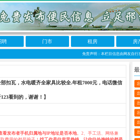
招聘
门市
租房
房
免责声明：本栏目信息由网友自行发布，宁
最
部扣瓦，水电暖齐全家具比较全.年租7000元，电话微信
123看到的，谢谢！】
）
查看发布者手机归属地与IP地址是否本地
。2、手工活、网络兼
收取费用的都是骗子！
找工作是往兜里挣钱，让你往外掏钱的都是