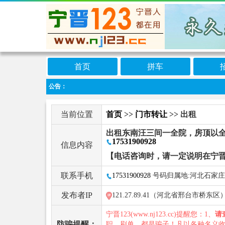
首页
拼车
公告：
当前位置
首页
>>
门市转让
>> 出租
出租东南汪三间一全院，房顶以全
17531900928
信息内容
【电话咨询时，请一定说明在宁晋
联系手机
17531900928
号码归属地:河北石家庄
发布者IP
121.27.89.41（河北省邢台市桥东区
宁晋123(www.nj123.cc)提醒您：1、
请
防骗提醒：
职、刷单，都是骗子！凡以各种名义