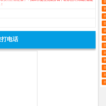
骗！
拨打电话