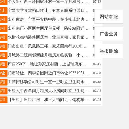
出租
个人出租西三环闫家庄村一室一厅月租房，家具家电齐全，冬天地暖，夏天中央空调15833729177微信同号
07-12
转让
宁晋大学食堂档口转让，有意者联系电话13288711229
03-06
网站客服
出租
出租库房，宁晋平安路中段，在小柳庄北边，800平方，年租4万，15131314468
03-17
出租
出租南厂小区两室两厅单元楼（防疫站附近），可以短租，电话19948095533
05-26
广告业务
出租
水榭花都精装修两居室，业主直租，家具家电齐全，联系电话或微信18332043125
06-21
出租
门市出租：凤凰路三楼，家乐园南行200米，面积130平，格局方正，位置绝佳。随时看房：13831928155
06-09
举报删除
出租
月城路二院南邻新建月租房东临实验一小，北邻二院，屋内家具全新联系电话15690387289
03-04
出租
库房250平，地址孙家庄村西，上城瑞府东临，凤凰公园东南角，有需要联系15931984449。
07-15
转让
门市转让。四季公园附近门市转让19331951567
03-08
出租
工商街移动公司对过一室一卫独立卫生间水电暖空调油烟机热水器能做饭洗澡免费WiFi全自动洗衣机可月租年租优惠临工商街交通方便n停车方便电话18003393070
06-18
出租
出租六中西单间月租房大小房间独立卫生间15369992973冰箱洗衣机空调厨房热水器都有标配。交通方便。环境安静
07-05
出租
【出租】出租厂房，和平大街附近，钢构车间6米高，一千平左右，水电齐全，有办公室，卫生间厨房，适合:工厂加工，快递，仓储，物流。13930983080
08-25