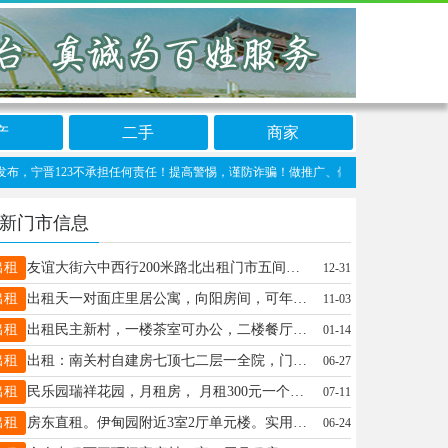
产
二手
商家
晋123不承担任何责任！提高警惕，谨防诈骗！做推广、做信息置顶！请加宁晋123客服微
新门市信息
出租
友谊大街六中西行200米路北出租门市五间两层大约500平联系电话13722948196/15130993197
12-31
出租
出租天一对面庄里居公寓，向阳房间，可年租、季租、月租，独立卫生间，联系电话15512859181
11-03
出租
出租民主新村，一楼茶室可办公，二楼餐厅，三楼可住联系电话16631955551
01-14
出租
出租：南关村自建房七顶七二层一全院，门口可停车，可做培训班，小型加工，办公，住宿等，有壁挂炉空调，电话{13831936444}
06-27
出租
民乐园瑞祥花园，月租房， 月租300元一个月，宽敞明亮，干净整洁，有无线网，空调，沙发，双人床，洗浴，洗衣机，集体供暖，随时看房，拎包入住， 电话，15094468537，微信同号
07-11
出租
房东直租。伊甸园附近3室2厅单元楼。实用面积140平。天然气入户。壁挂炉地暖。内外墙保温。南北通透全天采光。家具家电齐全。停车方便无物业费15833667287
06-24