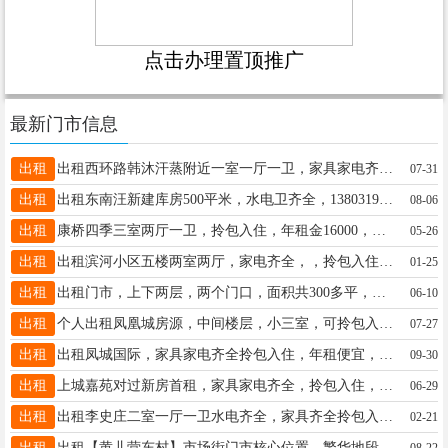
点击办理置顶推广
最新门市信息
出租
出租西环路韩沐汗蒸附近一室一厅一卫，家具家电齐全，拎包入住，停车方便，房主一手出租，随时可看房，微电同号18832955540/15028842536
07-31
出租
出租东南汪新建库房500平米，水电卫齐全，13803190899
08-06
出租
康桥四季三室两厅一卫，拎包入住，年租金16000，电话19333986870微信同号
05-26
出租
出租滨河小区五楼两室两厅，家电齐全，，拎包入住，有想租房子的可以联系！15226833184
01-25
出租
出租门市，上下两层，两个门口，面积共300多平，适合干餐饮，和汽车服务，地址，六中西行路北，友谊大街与希望路交叉口路北。电话：19293196546
06-10
出租
个人出租凤凰城房源，中间楼层，小三室，可拎包入住，看房联系15132913636
07-27
出租
出租凤城国际，家具家电齐全拎包入住，年租便宜，有钥匙可看房，☎15132907035
09-30
出租
上城嘉苑对过新房首租，家具家电齐全，拎包入住，电话：18032792999（微信同号）
06-29
出租
出租李史庄二室一厅一卫水电齐全，家具齐全拎包入住电梯入户，停车方便电话13930914879//13483985091
02-21
出租
出租【黄儿营东村】市场街门市核心位置，繁华地段。占地面积约100平米，水电齐全，基础装修，无梁无柱无隔断，新盖平层。有意者联系18733902500（微信同号）
08-22