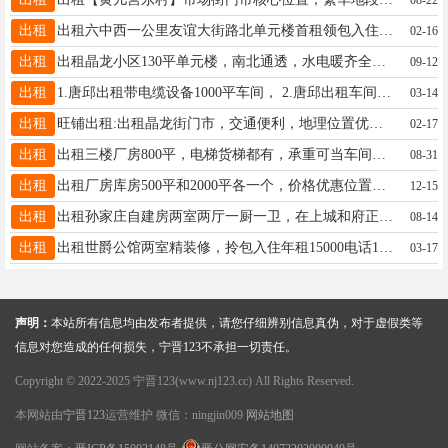
出租
出租六中西一公里友谊大街路北单元楼首租领包入住手机13513292370
02-16
出租
出租晶龙小区130平单元楼，南北通透，水电暖齐全，拎包入住，电话13513295285
09-12
出租
1.唐邱出租带电缆设备1000平车间， 2.唐邱出租车间，1000平的，1500平的，3000平的， 3.唐邱出租临街办公楼1200平 电话:15075987926
03-14
出租
旺铺出租:出租晶龙街门市，交通便利，地理位置优越！地址:西环路永和豆浆东临20米路北。☎️13473490969
02-17
出租
出租三楼厂房800平，电梯货梯都有，承重可当车间使用，水电齐全，临街好位置，停车停半挂非常方便，有意者联系18931913033
08-31
出租
出租厂房库房500平和2000平各一个，价格优惠位置好，有三相电行车，带大院门口宽敞，紧邻定魏线，位置童泰道口南行500米路西19288966747
12-15
出租
出租孙家庄自建房两室两厅一厨一卫，在上城和府正对面 无物业费精装修家电齐全集体供暖中央空调紧邻友谊大街小学、六中电话：15131351536
08-14
出租
出租世爵公馆两室精装修，拎包入住年租15000电话13831940631
03-17
声明：
本站所有信息均由发布者提供，请您仔细辨别信息真伪，对于虚假类等
信息对您造成的任何损失，宁晋123不承担一切责任。
Copyright © 2022-2025 宁晋123(www.nj123.cc) All Rights Reserved.
本网站由
宁晋123
运营维护 微信：ningjin009
网站地图