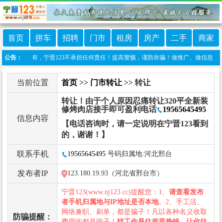
首页
拼车
招聘
门市
租房
房产
二手
商家
自行发布，宁晋123不承担任何责任！提高警惕，谨防诈骗！做推广、做信息置顶！请加宁晋
公告：
当前位置
首页
>>
门市转让
>> 转让
转让！由于个人原因忍痛转让320平全新装
修烤肉店接手即可盈利电话
19565645495
信息内容
【电话咨询时，请一定说明在宁晋123看到
的，谢谢！】
联系手机
19565645495
号码归属地:河北邢台
发布者IP
123.180.19.93（河北省邢台市）
宁晋123(www.nj123.cc)提醒您：1、
请查看发布
者手机归属地与IP地址是否本地
。2、手工活、
网络兼职、刷单，都是骗子！凡以各种名义收取
防骗提醒：
费用的都是骗子！
找工作是往兜里挣钱，让你往