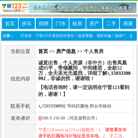
首页
拼车
招聘
门市
租房
房产
二手
商家
由网友自行发布，宁晋123不承担任何责任！提高警惕，谨防诈骗！做推广、做信息置顶！请加
公告：
当前位置
首页
>>
房产信息
>> 个人售房
诚意出售，个人房源（非中介）出售凤凰
成95平，带储藏间，中间楼层，全款52
万，全天采光无遮挡，详细了解
15933398
992
，非诚勿扰，谢谢啦！
信息内容
【电话咨询时，请一定说明在宁晋123看到
的，谢谢！】
联系手机
15933398992
号码归属地:邢台市移动
发布者IP
106.9.156.68（河北省邢台市）
宁晋123(www.nj123.cc)提醒您：1、
请查看发布
者手机归属地与IP地址是否本地
。2、手工活、