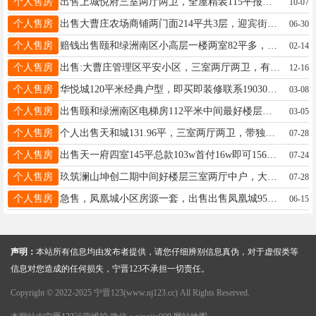
个人售房
出售上城悦府三室两厅两卫，全屋精装115平报价118万，随时看房电话11732988874
10-07
个人售房
出售大曹庄农场商铺两门面214平共3层，迎宾街黄金地段，年租金3万，总价低，收益高，诚意购买价格好谈，有意联系13071160671
06-30
个人售房
赔钱出售颐和绿洲南区小高层一楼两室82平多，家具家电齐全都是新里，全款55万。首付9万左右联系电话15231939183
02-14
个人售房
出售:大曹庄管理区平安小区，三室两厅两卫，有电梯顶楼130平，带小房，精装修，带家具家电，最低48万，可以看房说价格。电话18668240017电微
12-16
个人售房
华悦城120平米经典户型，即买即装修联系19030293315
03-08
个人售房
出售颐和绿洲南区电梯房112平米中间最好楼层，带地下大车库，首付十二万即可，详询13315916004
03-05
个人售房
个人出售天和城131.96平，三室两厅两卫，带独立的大车位和小房，满五唯一，报价86万，联系电话：13931940201
07-28
个人售房
出售天一府四室145平总款103w首付16w即可15694858116同微
07-24
个人售房
玖筑澜山坤创二期中间好楼层三室两厅中户，大通阳台，带车位，带小房，已验房。三小六中学区房，今年孩子上学直接可用，联系电话：15226804868
07-28
个人售房
急售，凤凰城小区房源一套，出售出售凤凰城95平米，中间楼层，全款52万，看房联系15933398992
06-15
声明：
本站所有信息均由发布者提供，请您仔细辨别信息真伪，对于虚假类等
信息对您造成的任何损失，宁晋123不承担一切责任。
Copyright © 2022-2025 宁晋123(www.nj123.cc) All Rights Reserved.