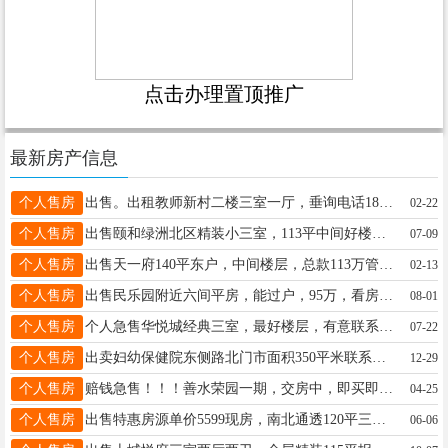
点击办理置顶推广
最新房产信息
个人售房
出售。出租教师新村二楼三室一厅，垂询电话18032956786
02-22
个人售房
出售颐和绿洲北区精装小三室，113平中间好楼层步梯房，带车库小房，满五唯一68万，拎包入住☎15227348885微信同号
07-09
个人售房
出售天一府140平东户，中间楼层，总款113万管更名，首付即可☎️15532969067微电同号
02-13
个人售房
出售民乐园附近六间平房，能过户，95万，看房电话15833494632
08-01
个人售房
个人急售华悦城经典三室，最好楼层，有意联系19030293315
07-22
个人售房
出卖妇幼保健院东侧路北门市面积350平米联系电话13833926368
12-29
个人售房
赔钱急售！！！善水荣园一期，交房中，即买即住，三室两厅两卫，无车位，五千多一平，个人房，非诚勿扰！☎️15731982033
04-25
个人售房
出售特惠房源单价5599现房，南北通透120平三室两厅两卫，房款67万赠送储藏间，售楼部直售一手房，无其他费用，电话微信：15227379245
06-06