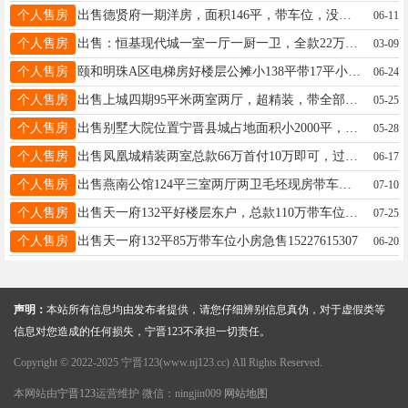
个人售房
出售德贤府一期洋房，面积146平，带车位，没有储藏间。详询18932966416
06-11
个人售房
出售：恒基现代城一室一厅一厨一卫，全款22万，☎️13730484423
03-09
个人售房
颐和明珠A区电梯房好楼层公摊小138平带17平小房满五唯一96万电话15612903162/15630988900
06-24
个人售房
出售上城四期95平米两室两厅，超精装，带全部品牌家具家电，75万，首付十一万即可，详询看图13315916004
05-25
个人售房
出售别墅大院位置宁晋县城占地面积小2000平，门口街道18米宽，证件齐全，电话15833608449
05-28
个人售房
出售凤凰城精装两室总款66万首付10万即可，过户费不高15694858116同微
06-17
个人售房
出售燕南公馆124平三室两厅两卫毛坯现房带车位小房随时过户，看房联系电话18830956311
07-10
个人售房
出售天一府132平好楼层东户，总款110万带车位小房首付16万即可☎️15227348885同微
07-25
个人售房
出售天一府132平85万带车位小房急售15227615307
06-20
声明：
本站所有信息均由发布者提供，请您仔细辨别信息真伪，对于虚假类等
信息对您造成的任何损失，宁晋123不承担一切责任。
Copyright © 2022-2025 宁晋123(www.nj123.cc) All Rights Reserved.
本网站由
宁晋123
运营维护 微信：ningjin009
网站地图