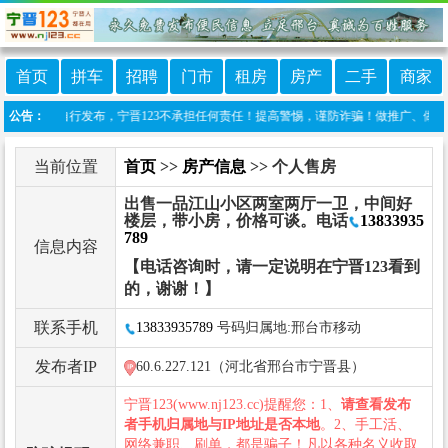
首页
拼车
招聘
门市
租房
房产
二手
商家
由网友自行发布，宁晋123不承担任何责任！提高警惕，谨防诈骗！做推广、做信息置顶！请
公告：
当前位置
首页
>>
房产信息
>> 个人售房
出售一品江山小区两室两厅一卫，中间好
楼层，带小房，价格可谈。电话
13833935
789
信息内容
【电话咨询时，请一定说明在宁晋123看到
的，谢谢！】
联系手机
13833935789
号码归属地:邢台市移动
发布者IP
60.6.227.121（河北省邢台市宁晋县）
宁晋123(www.nj123.cc)提醒您：1、
请查看发布
者手机归属地与IP地址是否本地
。2、手工活、
网络兼职、刷单，都是骗子！凡以各种名义收取