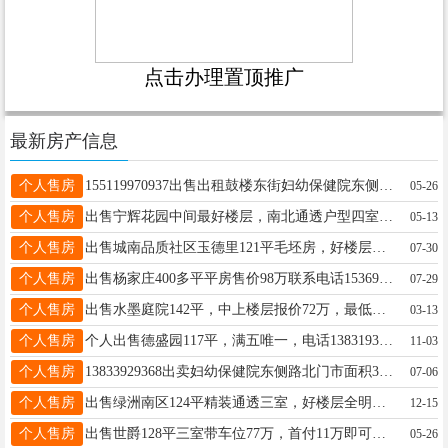
点击办理置顶推广
最新房产信息
个人售房
155119970937出售出租鼓楼东街妇幼保健院东侧路北商铺位置优越证件齐全水电齐备满五唯一联系电话13700391218
05-26
个人售房
出售宁辉花园中间最好楼层，南北通透户型四室两厅两卫，156平带车库带小房，82万15931963344
05-13
个人售房
出售城南品质社区玉德里121平毛坯房，好楼层带小房、车位总价89万，即买即装修13223267909微信同号
07-30
个人售房
出售杨家庄400多平平房售价98万联系电话15369963401
07-29
个人售房
出售水墨庭院142平，中上楼层报价72万，最低税费首付12万即可15694858116同微
03-13
个人售房
个人出售德盛园117平，满五唯一，电话13831934669
11-03
个人售房
13833929368出卖妇幼保健院东侧路北门市面积350平米证件齐全水电齐备联系电话13700391218
07-06
个人售房
出售绿洲南区124平精装通透三室，好楼层全明户型，带小房、车库首付15万即可拎包入住，满五唯一 13223267909微信同号
12-15
个人售房
出售世爵128平三室带车位77万，首付11万即可入住，电话15803290833
05-26