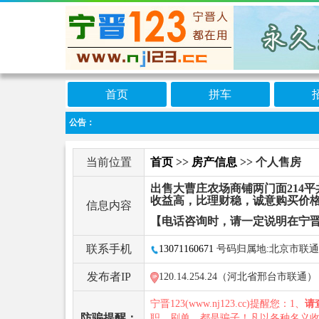
首页
拼车
公告：
当前位置
首页
>>
房产信息
>> 个人售房
出售大曹庄农场商铺两门面214
收益高，比理财稳，诚意购买价
信息内容
【电话咨询时，请一定说明在宁晋
联系手机
13071160671
号码归属地:北京市联通
发布者IP
120.14.254.24（河北省邢台市联通）
宁晋123(www.nj123.cc)提醒您：1、
请
防骗提醒：
职、刷单，都是骗子！凡以各种名义