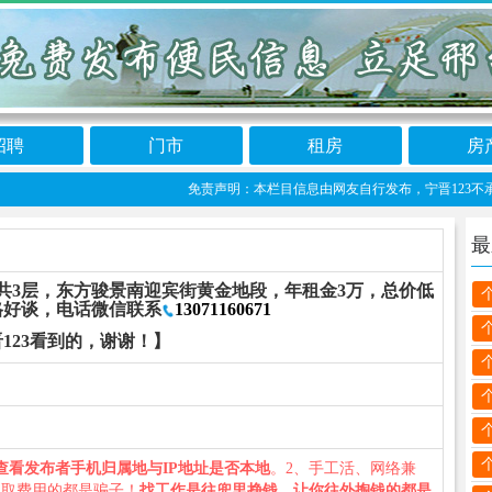
招聘
门市
租房
房
免责声明：本栏目信息由网友自行发布，宁晋123不承担任何
最
平共3层，东方骏景南迎宾街黄金地段，年租金3万，总价低
格好谈，电话微信联系
13071160671
123看到的，谢谢！】
查看发布者手机归属地与IP地址是否本地
。2、手工活、网络兼
收取费用的都是骗子！
找工作是往兜里挣钱，让你往外掏钱的都是