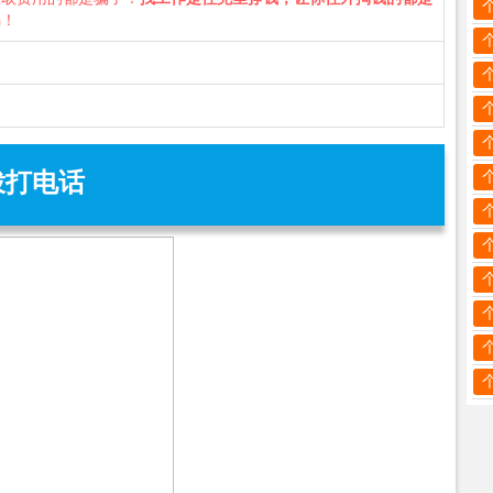
骗！
拨打电话