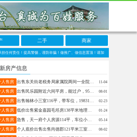
产
二手
商家
责任！提高警惕，谨防诈骗！做推广、做信息置顶！请加宁晋123客服微信：ningjin
新房产信息
个人售房
出售东关街老税务局家属院两间一全院，全款40w，有意者请联系13230956712
11-04
个人售房
出售民乐园附近六间平房，能过户，95万，看房电话15833494632
08-01
个人售房
出售翰林小三室116平，带车位，19831372010
02-23
个人售房
低价出售紫金嘉园毛坯房138平米地理位置最优临近凤凰公园和信合商厦，诚心请拨13001850461
01-24
个人售房
急售，天一府个人房源114平，车位小房都有产权，有意者电话联系，19220838986
05-14
个人售房
个人底价出售出售尚德郡121平米三室两厅两卫，带车位小房，中间好楼层，五证齐全，可办贷款，免费过户，当前已封顶，准现房，明年交房，详询15830100926.非诚勿扰
08-02