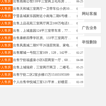
个人售房
出售燕南公馆118平三室两卫毛坯房，中间楼层带车位，总款90万，首付即可，详询15226863023微信同号
06-25
个人售房
出售天和城三室两厅一卫带车位小房100万，电话15833704016
07-03
网站客服
个人售房
宁晋县城家乐园附近小南海二期6号楼出售4层118平米单元楼水电暖齐全。联系电话15931493359李
12-05
个人售房
出售上品花苑三室两厅两卫100万电话15833704016
08-05
广告业务
个人售房
出售，上城嘉园124平三室带车库，77万，首付10万即可，电话15803290833
07-10
个人售房
出售康桥四季学区房。133平三室两厅两卫洋房精装修带全屋欧式家具小房，南北通透全天阳光，有证过户费低，房价高，高，高，想找便宜房的勿扰，诚心买联系13231906859
01-21
举报删除
个人售房
出售凤凰城二期97平26顶层简装。家电齐全便宜出售平时用不到了很少住电话15227622301
08-22
个人售房
出售耀城一号院三室109，128，142平总款60多起首付即可一手房手续☎️15227615307
02-27
个人售房
出售宁纺福盛泉小区6层两室一厅，60平，家电齐全，拎包入住，物业服务好，生活便利，联系电话13293139073
04-08
个人售房
出售上城瑞府，三室两厅两卫，二楼毛坯，双阳卧，契税满二有证，车位小房，19030396897
05-25
个人售房
出售宁纺二区2室步梯15万15103195509
08-06
个人售房
个人出售华悦城三室121平米，好楼层带车位、小房，总款102万，含更名，首付28万左右，办清手续即可交房17732988874
02-19