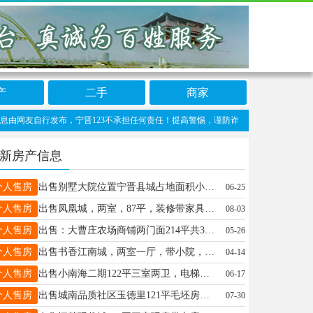
产
二手
商家
友自行发布，宁晋123不承担任何责任！提高警惕，谨防诈骗！做推广、做信息置顶！请加宁
新房产信息
个人售房
出售别墅大院位置宁晋县城占地面积小2000平，门口街道18米宽，证件齐全，电话15833608449
06-25
个人售房
出售凤凰城，两室，87平，装修带家具家电，最好楼层，39万。联系电话：18932966416
08-03
个人售房
出售：大曹庄农场商铺两门面214平共3层，迎宾街黄金地段，年租金3万，总价低，收益高，诚意购买价格好谈，有意请联系13071160671
05-26
个人售房
出售书香江南城，两室一厅，带小院，采光好，南北通透，有意电话联系，18555886609
04-14
个人售房
出售小南海二期122平三室两卫，电梯好楼层，总款71万首付即可，老证过户税费低，详询15226863023上八小
06-17
个人售房
出售城南品质社区玉德里121平毛坯房，好楼层带小房、车位总价89万，即买即装修13223267909微信同号
07-30