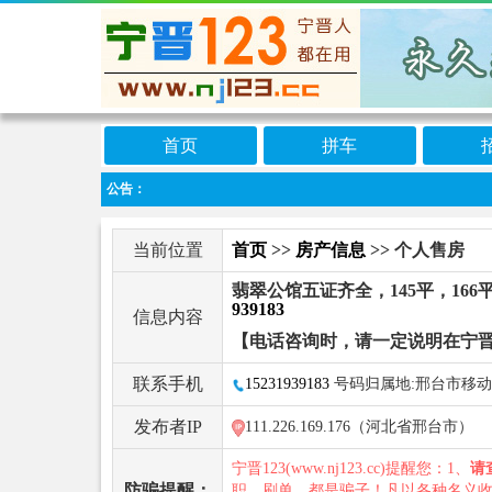
首页
拼车
公告：
当前位置
首页
>>
房产信息
>> 个人售房
翡翠公馆五证齐全，145平，16
939183
信息内容
【电话咨询时，请一定说明在宁晋
联系手机
15231939183
号码归属地:邢台市移动
发布者IP
111.226.169.176（河北省邢台市）
宁晋123(www.nj123.cc)提醒您：1、
请
防骗提醒：
职、刷单，都是骗子！凡以各种名义