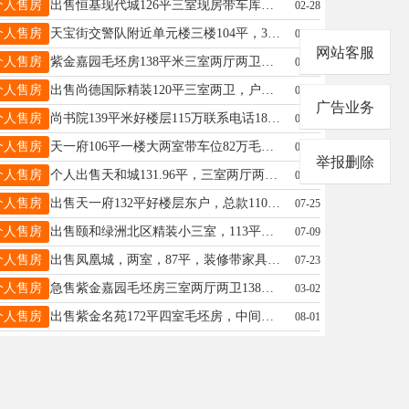
个人售房
出售恒基现代城126平三室现房带车库，首付14万即可入住，电话15803290833
02-28
个人售房
天宝街交警队附近单元楼三楼104平，3室2厅，水电暖齐全，带1间小房，40万元.电话：13785900601
02-27
网站客服
个人售房
紫金嘉园毛坯房138平米三室两厅两卫（开发商赠送阳台不算），楼层好地理位置全县最好，北邻凤凰公园中心，西邻信合商夏有意13001850461
06-27
个人售房
出售尚德国际精装120平三室两卫，户型好，高赠送，三个生活阳台，好楼层电梯房报价85万看房方便15703293789
04-04
广告业务
个人售房
尚书院139平米好楼层115万联系电话18831979144
07-17
个人售房
天一府106平一楼大两室带车位82万毛坯电话15131320412
07-29
举报删除
个人售房
个人出售天和城131.96平，三室两厅两卫，带独立的大车位和小房，满五唯一，报价86万，联系电话：13931940201
07-28
个人售房
出售天一府132平好楼层东户，总款110万带车位小房首付16万即可☎️15227348885同微
07-25
个人售房
出售颐和绿洲北区精装小三室，113平中间好楼层步梯房，带车库小房，满五唯一68万，拎包入住☎15227348885微信同号
07-09
个人售房
出售凤凰城，两室，87平，装修带家具家电，最好楼层，39万。详询：15632939222
07-23
个人售房
急售紫金嘉园毛坯房三室两厅两卫138平米车位小房一步到位，全县地理位置最优北邻凤凰公园中心，西邻信合商厦，诚心请拨电话13001850461
03-02
个人售房
出售紫金名苑172平四室毛坯房，中间好楼层带车库小房，总款120万首付即可，详询15226863023微信同号
08-01