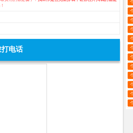
骗！
拨打电话