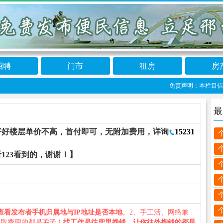
招聘
门市
租房
房
免责声明：本栏目信息由网
最
6平好楼层单价不高，首付即可，无附加费用，详询
15231
123看到的，谢谢！】
查看发布者手机归属地与IP地址是否本地
。2、手工活、网络兼
收取费用的都是骗子！
找工作是往兜里挣钱，让你往外掏钱的都是