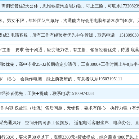
倒班管住2天公休，思维敏捷沟通能力强，可上三险，可联系17320823
。男女不限，年轻团队气氛好，沟通能力好会用电脑年龄20岁到40岁。无责底薪+全勤免
提成3.电话客服，所有工作有经验者优先中午管饭，联系电话：15130903
8000 底薪+提成;有能力薪资可谈。 ✅拼多多/淘宝电商客服，要求：有客服经验优先，能接受倒班;福利待遇 :底薪+提成，综合薪资 3000-5000+， 联系电话：15631979993。 2️⃣河渠镇李家营工厂招聘：普通、零活工、打单员。 ✅烫袋机普工（管食宿）负责车间烫袋机的操作，要求：25-50岁，有经验优先，薪资待遇：4000-5000 
毕业25-32长期稳定少请假，工资3000+工作时间上午8点半-12点，下午14点到
，细心，会操作电脑，能上前夜班的，有意者联系19503195111
者优先，工资➕提成，联系电话15100974338
内容:仅处理（物流）售后问题，无销售，要求有耐心，执行力强（有无经验均可，
通风好，空间开阔可多工位摆放。 适配电话客服坐席、电商办公、直播办公、小型
，要求男30岁以下，底薪3300元+绩效提成，综合薪资4000元以上，有相关