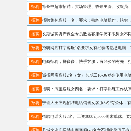
招聘
筹备中超市招聘：卖场经理、收银主管、收银员、客服、理货员数
招聘
招聘集包客服一名，要求：熟练电脑操作，踏实，长期
招聘
长期诚聘资产保全专员数名客服学历不限男女不限26周至
招聘
招聘网店打字客服1名要求女有经验者熟悉电脑，有耐
招聘
电商招聘，拼多多，快手客服，有经验的有先，打字速度
招聘
诚招网店客服2名（女）长期工18-36岁会使用电
招聘
招聘：淘宝客服女四名；要求：打字熟练工作认真；工作时
招聘
宁晋大王庄现招聘电话销售女客服3名/有公休，有经
招聘
招聘电话客服2名。工资3000到5000周末单休。
招聘
县城李史庄招聘电商客服6-8名女不招收暑假工有电商客