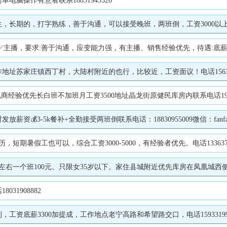
脑操作有意者联系18831943520
长期的，打字熟练，善于沟通，可以接受晚班，两班倒，工资3000以上，工作环
8000 底薪+提成;有能力薪资可谈。 ✅拼多多/淘宝电商客服，要求：有客服经验优先，能接受倒班;福利待遇 :底薪+提成，综合薪资 3000-5000+， 联系电话：15631979993。 2️⃣河渠镇李家营工厂招聘：普通、零活工、打单员。 ✅烫袋机普工（管食宿）负责车间烫袋机的操作，要求：25-50岁，有经验优先，薪资待遇：4000-5000 
址苏家庄镇西丁村，大陆村附近的也行，比较近，工资面议！电话156319
商经验优先长白班不加班月工资3500地址晶龙街原健民库房内联系电话19331
3-5k餐补+全勤接受两班倒联系电话：18830955009微信：fanfan0
期暑假工也可以，综合工资3000-5000，有经验者优先。电话1336371
右一个班100元。只限女35岁以下。家住县城附近优先库房在凤凰城西侧。联
1908882
资底薪3300加提成，工作地点老宁高路和希望路交口，电话15933199