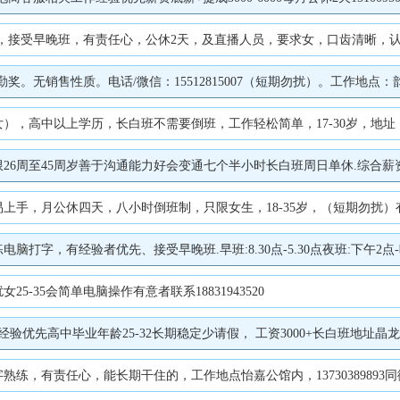
晚班，有责任心，公休2天，及直播人员，要求女，口齿清晰，认真负责，工资3500-50
勤奖。无销售性质。电话/微信：15512815007（短期勿扰）。工作地点
以上学历，长白班不需要倒班，工作轻松简单，17-30岁，地址：县城西二环，晶龙
45周岁善于沟通能力好会变通七个半小时长白班周日单休.综合薪资4500+，办公地
四天，八小时倒班制，只限女生，18-35岁，（短期勿扰）有客服经验优先，月收入2500
，有经验者优先、接受早晚班.早班:8.30点-5.30点夜班:下午2点-晚上
-35会简单电脑操作有意者联系18831943520
先高中毕业年龄25-32长期稳定少请假， 工资3000+长白班地址晶龙街健
练，有责任心，能长期干住的，工作地点怡嘉公馆内，13730389893同