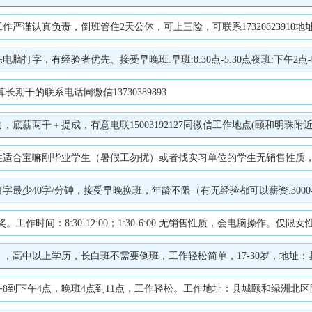
严谨认真负责，倒班管住2天公休，可上三险，可联系17320823910
，有经验者优先、接受早晚班.早班:8.30点-5.30点夜班:下午2点-晚上
干的联系电话同微信13730389893
薪两千＋提成，有意电联15003192127同微信工作地点(颐和明珠附近
业学生（暑假工勿扰）或者找实习单位的学生无销售性质，工作轻松稳定8小时长白班月休4
40字/分钟，接受早晚换班，年龄不限（有无经验都可以薪资:3000-5000
时间：8:30-12:00；1:30-6:00.无销售性质，会电脑操作。仅限女性。电话
上学历，长白班不需要倒班，工作轻松简单，17-30岁，地址：县城西二环，晶龙
下午4点，晚班4点到11点，工作轻松。工作地址：县城颐和绿洲北区附近【