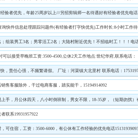
者优先，年龄25周岁以上///另招剪辑师一名待遇好有经验者优先电话1773
件信息处理跟踪问题件(有经验者打字快优先)工作时长:8小时工作待遇:3800元-450
组装男工3名；男零活工2名；大陆村附近优先！不招临时工！！！电话139
接受早晚班工资:3500-4500,公休2天工作地点:世纪华府,联系电话： 15
责任心强，不频繁请假。 厂址：河渠镇大北里村 联系电话：1753197807
售客服除外，干过电商客服，踏实能干，15194914092
四天，八小时倒班制，男女不限，18-35岁，（短期勿扰）有客服经验优先，月收入2500
19931957922
住宿，工资：3500-6000，有公休有工作经验的优先电话1513193909