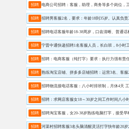
招聘
电商公司招聘：客服，助理，商务等多个岗位，工资35
招聘
招聘男客服2名，要求：年龄18到35岁。认真负责工作，有责任
招聘
招聘电话客服年龄18-38周岁，口齿清晰、普通话
招聘
宁晋中通快递招聘1名客服人员，长白班，8小时工作，
招聘
招聘：电商客服（纯打字）要求：执行力强有责任心，接受早
招聘
熟练淘宝店铺、拼多多店铺招聘：运营3名、客服2名
招聘
招聘物流接电话客服：八小时排班制，月休4天 工
招聘
招聘：求网店客服女18～30岁之间工作时间八小时
招聘
招聘淘宝客服，女20-38岁熟练电脑打字，接受早晚班，
招聘
河渠村招聘客服3名头脑清醒灵活打字快年龄20岁左右要求女