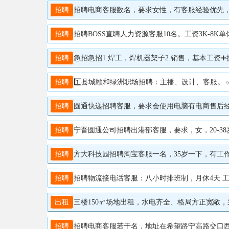
招聘
招聘电商客服数名，要求女性，有客服经验优先，需
招聘
招聘BOSS直聘人力资源客服10名。工资3K-8K单休
招聘
急招急招1.焊工，焊机器架子2.销售，基本工资➕
招聘
1️⃣县城颐和绿洲职场招聘：主播、设计、客服。 ✅主播，要求:善于沟通，应变能力强，有主播、销售经验优先，待遇:底薪+提成(上不封顶) 综合薪资 5K-10K工作6小时左右。 ✅平面设计，要求：熟悉PS，AI等软件，薪资待遇 :3000-
招聘
圆通快递招聘客服，要求会使用电脑有电商售后经验优先，高中
招聘
宁晋圆通公司招聘出港部客服，要求，女，20-38岁
招聘
方大科技园招聘淘宝客服一名，35岁一下，有工作经验
招聘
招聘物流接电话客服：八小时排班制，月休4天 工作
出租
三楼150㎡场地出租，水电齐全、格局方正宽敞，采光
招聘
招聘电商客服若干名，地址在希望路宁高路交口西行50米