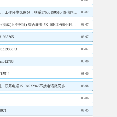
08-07
境氛围好，联系17633190610(微信同步)
08-07
计件薪资，15元/小时。 ✅车间零活工（管食宿），要求：能长期稳定工作，薪资待遇：4500元/月。 ✅打单员（管食宿），要求：有相关工作经验，能长期稳定上班，薪资待遇：3000元/月， 联系电话：15631979993
08-07
65365
08-07
983873
08-07
12788
08-06
5511
08-06
系电话15194932943不接电话微同步
08-06
08-06
971
08-05