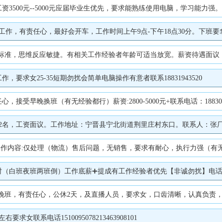
00元--5000元应届毕业生优先，要求能熟练使用电脑，学习能力强。地址西城
心，最好会开车，工作时间上午9点-下午18点30分。下班要拿工作手机到晚上11点有消息要及
标准，思维反应敏捷。有相关工作经验者年龄可适当放宽。薪资待遇面议，有意者
要求女25-35短期勿扰会简单电脑操作有意者联系18831943520
晚换班（有无经验都行）薪资:2800-5000元+联系电话：18830955009
，工资面议。工作地址：宁晋县宁北街道荆里庄村东口。联系人：张厂长189
作内容:仅处理（物流）售后问题，无销售，要求有耐心，执行力强（有无经验均
（白班夜班两班倒）工作底薪➕提成有工作经验者优先【非诚勿扰】电话☎️153
有责任心，公休2天，及直播人员，要求女，口齿清晰，认真负责，工资3500~5000
联系电话1510095078213463908101