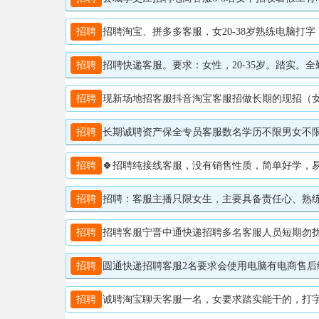
招聘
招聘淘宝、拼多多客服，女20-38岁熟练电脑打字，接受早
招聘
招聘快递客服。要求：女性，20-35岁。踏实。全
招聘
现新场地招客服抖音淘宝客服招做长期的现招（女），高中
招聘
长期诚聘资产保全专员客服数名学历不限男女不限26周至
招聘
🍀招聘纯接线客服，没有销售性质，简单好学，易上手，月公休
招聘
招聘：客服主播只限女生，主要具备责任心、熟练电脑打字
招聘
招聘客服宁晋中通快递招聘多名客服人员短期勿扰女25
招聘
圆通快递招聘客服2名要求会使用电脑有电商售后经验优
招聘
诚聘淘宝聊天客服一名，女要求踏实能干的，打字熟