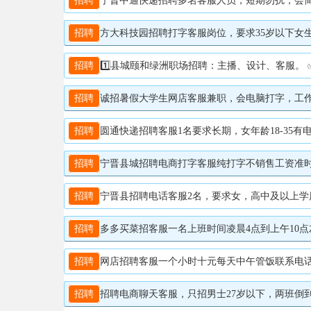
招聘
宁晋中通快递招聘多名客服人员，短期勿扰，会简单电
招聘
方大科技园招聘打字客服岗位，要求35岁以下女生，
招聘
1️⃣县城颐和绿洲职场招聘：主播、设计、客服。 ✅主播，要求:善于沟通，应变能力强，有主播、销售经验优先，待遇:底薪+提成(上不封顶) 综合薪资 5K-10K工作6小时左右。 ✅平面设计，要求：熟悉PS，AI等软件，薪资待遇 :3000-
招聘
诚招暑假大学生网店客服兼职，会电脑打字，工作地
招聘
圆通快递招聘客服1名要求长期，女年龄18-35有电
招聘
宁晋县城招聘电商打字客服纯打字不销售工资准时发放薪资
招聘
宁晋县招聘电话客服2名，要求女，高中及以上学历，短
招聘
多多买菜招客服一名上班时间凌晨4点到上午10点左
招聘
网店招聘客服一个小时十元每天中午管饭联系电话1803
招聘
招聘电商聊天客服，只招男士27岁以下，两班倒到，工