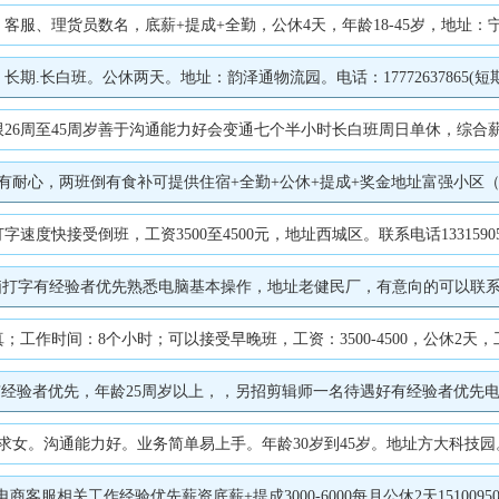
名，底薪+提成+全勤，公休4天，年龄18-45岁，地址：宁晋县高速口东行200米路南，
.长白班。公休两天。地址：韵泽通物流园。电话：17772637865(短
45周岁善于沟通能力好会变通七个半小时长白班周日单休，综合薪资4500+，办公地
心，两班倒有食补可提供住宿+全勤+公休+提成+奖金地址富强小区（颐和绿
快接受倒班，工资3500至4500元，地址西城区。联系电话13315905
脑打字有经验者优先熟悉电脑基本操作，地址老健民厂，有意向的可以联系1933
间：8个小时；可以接受早晚班，工资：3500-4500，公休2天，工作地点：世
验者优先，年龄25周岁以上，，另招剪辑师一名待遇好有经验者优先电话177
要求女。沟通能力好。业务简单易上手。年龄30岁到45岁。地址方大科技园。电话1
服相关工作经验优先薪资底薪+提成3000-6000每月公休2天151009507