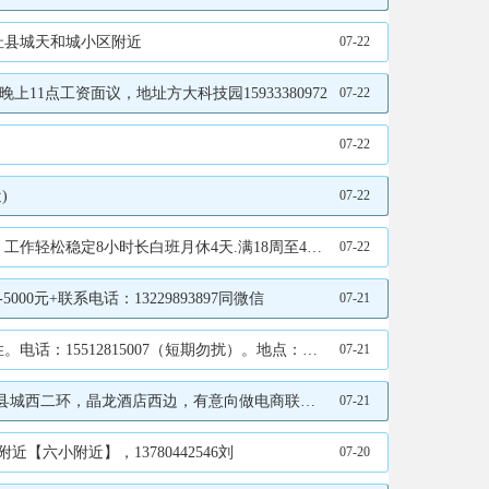
地址县城天和城小区附近
07-22
11点工资面议，地址方大科技园15933380972
07-22
07-22
)
07-22
天.满18周至40岁有意联系17320813279微信
07-22
元+联系电话：13229893897同微信
07-21
：15512815007（短期勿扰）。地点：方大科技园
07-21
酒店西边，有意向做电商联系19933205287
07-21
六小附近】，13780442546刘
07-20