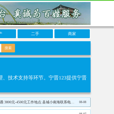
产
二手
商家
搜索
技术支持等环节‌。宁晋123提供宁晋
0元工作地点:县城小南海联系电话17732922718
08-08