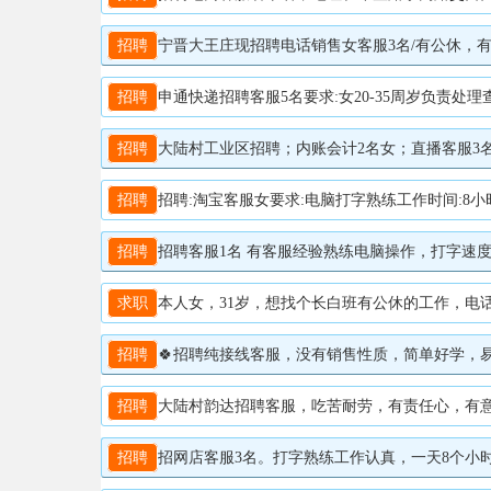
招聘
宁晋大王庄现招聘电话销售女客服3名/有公休，有经验
招聘
申通快递招聘客服5名要求:女20-35周岁负责处理查询快
招聘
大陆村工业区招聘；内账会计2名女；直播客服3名；
招聘
招聘:淘宝客服女要求:电脑打字熟练工作时间:8小时可以
招聘
招聘客服1名 有客服经验熟练电脑操作，打字速度快，
求职
本人女，31岁，想找个长白班有公休的工作，电话销
招聘
🍀招聘纯接线客服，没有销售性质，简单好学，易上手，月公休
招聘
大陆村韵达招聘客服，吃苦耐劳，有责任心，有意者联系
招聘
招网店客服3名。打字熟练工作认真，一天8个小时，可