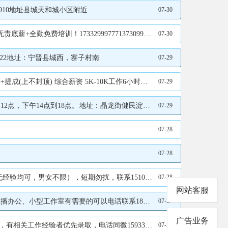
910地址县城天和城小区附近
07-30
费培训！1733299977713730992277
07-30
022地址：宁晋县城西，寨子村南
07-29
计件薪资，15元/小时。 ✅车间零活工（管食宿），要求：能长期稳定工作，薪资待遇：4500元/月。 ✅打单员（管食宿），要求：有相关工作经验，能长期稳定上班，薪资待遇：3000元/月， 联系电话：15631979993
07-29
18点。地址：晶龙街健民淀粉厂院13473055591
07-29
07-28
07-28
男女不限），短期勿扰，联系15100906365
07-28
网站客服
工作室有需要的可以电话联系18713100222
07-27
广告业务
工作经验者优先录取，电话同微15933199971
07-25