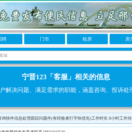
招聘
门市
租房
房
宁晋123「客服」相关的信息
户解决问题、满足需求的职能，涵盖咨询、投诉处理、
件信息处理跟踪问题件(有经验者打字快优先)工作时长:8小时工作待遇:3800元-450