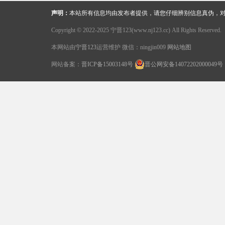
声明：
本站所有信息均由发布者提供，请您仔细辨别信息真伪，对
Copyright © 2022-2025 宁晋123(www.nj123.cc) All Rights Reserved.
本网站由
宁晋123
运营维护 微信：ningjin009
网站地图
网站备案：
晋ICP备15003148号
晋公网安备14072202000049号