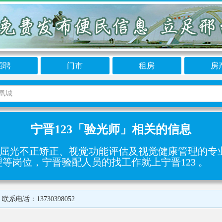
招聘
门市
租房
房
宁晋123「验光师」相关的信息
、屈光不正矫正、视觉功能评估及视觉健康管理‌的
等岗位，宁晋验配人员的找工作就上宁晋123 。
话：13730398052