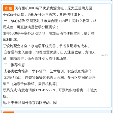
出租
现有面积1000余平优质房源出租，原为正规幼儿园，
基础条件优越，适配多种经营需求，具体信息如下：

 一、核心优势 空间充足且布局合理：内设11间独立教室，格
局规整，可直接满足教学分区需求；

附带1000多平室外活动场地，增加活动与使用空间，提升整
体利用率。 

②设施配套齐全：水电暖系统完善，节省前期筹备成本。

 ③交通与出入便捷：地理位置优越，出入通道宽敞，方便人
12-15
员、车辆通行，适合高频次人流往来场景。

 二、推荐业态

 ①各类教育培训（学科辅导、艺术培训、职业技能培训等）

 ②精品酒店、连锁宾馆等其他需大面积、多分区空间的经营
项目（如亲子体验馆、康养机构等） 

联系方式:有意者请致13931955569，可预约实地看房，非诚勿
扰。

地址:宁辛路18号原京师阳光幼儿园