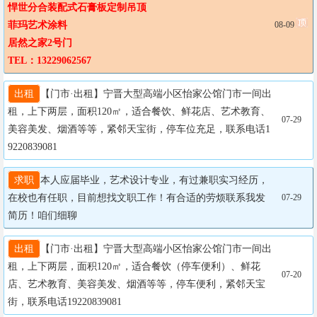
悍世分合装配式石膏板定制吊顶

菲玛艺术涂料

08-09
居然之家2号门

TEL：13229062567
出租
【门市·出租】宁晋大型高端小区怡家公馆门市一间出
租，上下两层，面积120㎡，适合餐饮、鲜花店、艺术教育、
07-29
美容美发、烟酒等等，紧邻天宝街，停车位充足，联系电话1
9220839081
求职
本人应届毕业，艺术设计专业，有过兼职实习经历，
在校也有任职，目前想找文职工作！有合适的劳烦联系我发
07-29
简历！咱们细聊
出租
【门市·出租】宁晋大型高端小区怡家公馆门市一间出
租，上下两层，面积120㎡，适合餐饮（停车便利）、鲜花
07-20
店、艺术教育、美容美发、烟酒等等，停车便利，紧邻天宝
街，联系电话19220839081