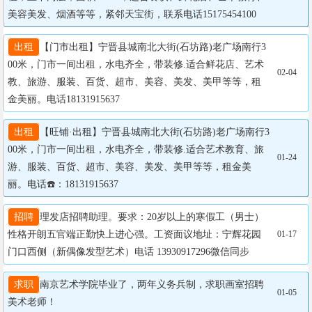
美容美发、烟酒等等，紧邻天宝街，联系电话15175454100
出租
【门市出租】宁晋县城南北大街(石坊路)老广场南行3
00米，门市一间出租，水电齐全，带装修.适合鲜花店、艺术
02-04
教、旅游、服装、百货、超市、美容、美发、美甲等等，租
金美丽。电话18131915637
出租
【旺铺·出租】宁晋县城南北大街(石坊路)老广场南行3
00米，门市一间出租，水电齐全，带装修.适合艺术教育、旅
01-24
游、服装、百货、超市、美容、美发、美甲等等，租金美
丽。电话☎️：18131915637
招聘
理发店招聘助理。要求：20岁以上的寒假工（男士）
性格开朗五官端正勤快上进心强。工资面议地址：宁辉花园
01-17
门口西侧（新偶像发型艺术）电话 13930917296微信同步
求职
南京艺术学院毕业了，两年义务兵制，求职画室招聘
01-05
美术老师！