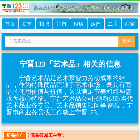
首页
拼车
招聘
门市
租房
房产
二手
商家
搜索
宁晋123「艺术品」相关的信息
宁晋艺术品是艺术家智力劳动成果的结
晶，作为特殊商品流通于艺术市场，既具有商
品的使用价值与价值，又以满足审美和精神需
求为核心特征‌。宁晋艺术品公司招聘传统/当代
艺术品业务专员、艺术品销售顾问等 岗位，宁
晋电商业务员找工作就上宁晋123。
新品推广
宁晋臻匠精工主营：
