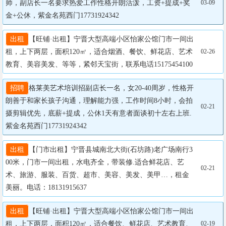
师，副店长一名要求热爱工作性格开朗活泼，工资+提成+奖
03-09
金+公休，紫金名苑西门17731924342
出租
【旺铺·出租】宁晋大型高端小区怡家公馆门市一间出
租，上下两层，面积120㎡，适合烟酒、餐饮、鲜花店、艺术
02-26
教育、美容美发、等等，紧邻天宝街，联系电话15175454100
招聘
格莱美艺术培训招副店长一名，女20-40周岁，性格开
朗善于和家长孩子沟通，理解能力强，工作时间8小时，会拍
02-21
摄剪辑优先，底薪+提成，公休1天有意者面谈初十左右上班.
紫金名苑西门17731924342
出租
【门市出租】宁晋县城南北大街(石坊路)老广场南行3
00米，门市一间出租，水电齐全，带装修.适合鲜花店、艺
02-21
术、旅游、服装、百货、超市、美容、美发、美甲…，租金
美丽。电话：18131915637
出租
【旺铺·出租】宁晋大型高端小区怡家公馆门市一间出
租，上下两层，面积120㎡，适合餐饮、鲜花店、艺术教育、
02-19