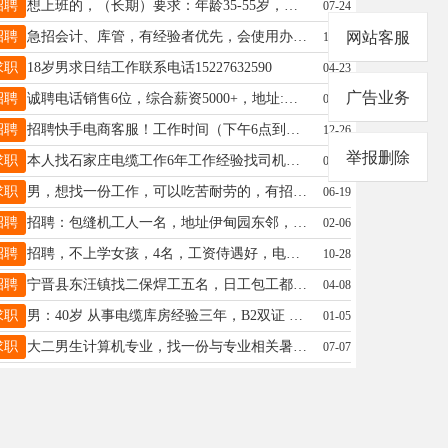
招聘
想上班的，（长期）要求：年龄35-55岁，女士优先，工作一天5个小时上午：9：00—11：00下午：3：00—6：00月公休：四天，待遇：2000+提成，联系电话：16633251778郭经理
07-24
招聘
急招会计、库管，有经验者优先，会使用办公软件，每天8.5小时，每周单休电话：17633096700
网站客服
10-01
求职
18岁男求日结工作联系电话15227632590
04-23
广告业务
招聘
诚聘电话销售6位，综合薪资5000+，地址:县城西二环北段。联系电话：15631990675
01-06
招聘
招聘快手电商客服！工作时间（下午6点到晚上10点）地址西城区韵泽通工业园，性别女，年龄要求19-35岁，月工资1200元，19528787246微信15103298167
12-26
举报删除
求职
本人找石家庄电缆工作6年工作经验找司机工作可开4.2货车叉车7年驾龄零事故库房经验丰富联系电话19003193116
01-29
求职
男，想找一份工作，可以吃苦耐劳的，有招工的联系，电话13683198462微信同号
06-19
招聘
招聘：包缝机工人一名，地址伊甸园东邻，联系电话15530900388
02-06
招聘
招聘，不上学女孩，4名，工资侍遇好，电话18031974706
10-28
招聘
宁晋县东汪镇找二保焊工五名，日工包工都可以，有意者联系电话15132979901
04-08
求职
男：40岁 从事电缆库房经验三年，B2双证 联系电话：13363737605
01-05
求职
大二男生计算机专业，找一份与专业相关暑假工，有合适的老板联系18932951395.
07-07