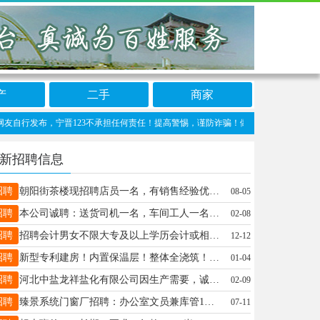
产
二手
商家
行发布，宁晋123不承担任何责任！提高警惕，谨防诈骗！做推广、做信息置顶！请加宁晋1
新招聘信息
招聘
朝阳街茶楼现招聘店员一名，有销售经验优先，年龄25-45周岁工资面议有意者请联系电话￼19133999996（电话同微）
08-05
招聘
本公司诚聘：送货司机一名，车间工人一名，缝纫工若干，工资面议。地址高速口北行1千500米路东，电话18931914510
02-08
招聘
招聘会计男女不限大专及以上学历会计或相关专业持初级会计职称工业会计相关3年以上工作经验熟练金蝶财务软件及office办公软件工资5000-6500国企及上市公司待遇李经理18783899630
12-12
招聘
新型专利建房！内置保温层！整体全浇筑！冬天不用开暖气夏天不用开空调！施工快捷五人七天一套主体！能省下一大笔人工费！现在诚招宁晋县各村镇业务员！工作时间自由！月入过万！15369203563
01-04
招聘
河北中盐龙祥盐化有限公司因生产需要，诚聘仪表工3名、电工2名、叉车工2名，要求：大专及以上学历、40周岁以下，有生产企业工作经验者优先录用，详询:15094465940
02-09
招聘
臻景系统门窗厂招聘：办公室文员兼库管1名、门卫2名，系统门窗制作熟练技工2名、流水线组装工6名（有相关工作经验），联系电话13785966630
07-11