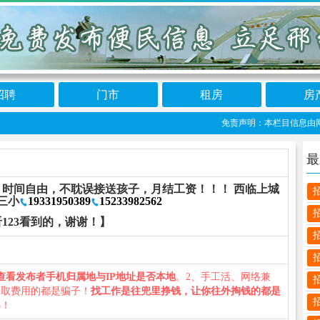
招聘
门市
租房
房
免责声明：本栏目信息由网友自
最
时间自由，不耽误接送孩子，月结工资！！！ 西临上城
三小
19331950389
15233982562
123看到的，谢谢！】
查看发布者手机归属地与IP地址是否本地
。2、手工活、网络兼
收取费用的都是骗子！
找工作是往兜里挣钱，让你往外掏钱的都是
骗！