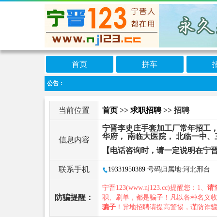
首页
拼车
公告：
当前位置
首页
>>
求职招聘
>> 招聘
宁晋李史庄手套加工厂常年招工，
华府， 南临大医院， 北临一中、
信息内容
【电话咨询时，请一定说明在宁晋
联系手机
19331950389
号码归属地:河北邢台
宁晋123(www.nj123.cc)提醒您：1、
请
防骗提醒：
职、刷单，都是骗子！凡以各种名义
骗子
！异地招聘请提高警惕，谨防诈