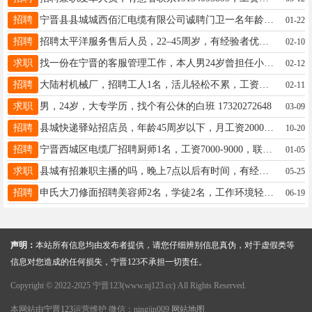
招聘
宁晋县县城城西佰汇电缆有限公司诚聘门卫一名年龄在50-65周岁，包吃包住，年前年后都可上班，招聘电话18617420264
01-22
招聘
招聘太平洋服务售后人员，22–45周岁，有经验者优先，☎:18131906852
02-10
求职
找一份在宁晋的客服管理工作，本人男24岁曾担任小米公司天猫客服部主管熟悉所有客服技能，计算机技能，熟悉各版本ppt各种周，月，年度汇报。联系电话15200002931(同微
02-12
招聘
大陆村机械厂，招聘工人1名，活儿轻松不累，工资高，老板人好，男士优先，大陆村附近优先，有无经验均可，联系电话：13383192971。
02-11
求职
男，24岁，大专学历，找个有公休的白班 17320272648
03-09
招聘
县城快递驿站招店员，年龄45周岁以下，月工资2000起，每月公休2天，有经验者优先，有意者联系18231939998。
10-20
招聘
宁晋西城区电缆厂招聘厨师1名，工资7000-9000，联系电话15833629261
01-05
求职
县城有招兼职主播的吗，晚上7点以后有时间，有经验，联系电话19568292945
05-25
招聘
申氏大刀修面招聘美容师2名，学徒2名，工作环境轻松，工资面议，电话：17692989331
06-19
声明：
本站所有信息均由发布者提供，请您仔细辨别信息真伪，对于虚假类等
信息对您造成的任何损失，宁晋123不承担一切责任。
Copyright © 2022-2025 宁晋123(www.nj123.cc) All Rights Reserved.
本网站由
宁晋123
运营维护 微信：ningjin009
网站地图