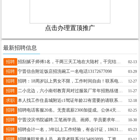
点击办理置顶推广
最新招聘信息
招聘
招刮腻子师傅1名，干两三天工地在大陆村，干完结账15530958495
02-13
招聘
宁晋信合附近饭店招洗碗工一名电话13172677098
03-29
招聘
招聘：18周岁以上男女不限，工作时间自由！联系电话19131313535
12-27
招聘
二小北边，六小南邻教育局对过服装厂常年招熟练缝纫工，平车2名，包缝1名，常年生产运动裤不换款，四季有活，简单好上手，工资月结。电话：13315961217
11-27
求职
本人找工作住县城附近c1驾证年龄22有需要的请联系15731942208
12-18
招聘
招聘电话客服20名。无责底薪2300加提成。公休4天。要求女。沟通能力好。业务简单易上手。年龄20岁到40岁。有销售经验优先录用18233099212（微信同号）地址宁纺中路中国电信
02-25
招聘
宁晋洨滨书院诚聘:工笔画学员、画师。学员要求年龄不超过35周岁。热爱绘画有相关工作经验、大专、本科者优先录取。可兼职，多劳多得，时间灵活。地址:宁晋县城 电话:18203198169同微信
10-30
招聘
招聘会计一名，3年以上工作经验，有会计证，18631906087，双休18631906087
05-23
招聘
招聘兼职发单人员，有意者联系19134093899，工资日结
03-12