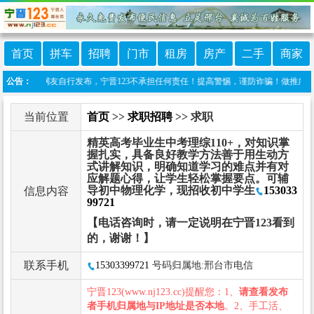
首页
拼车
招聘
门市
租房
房产
二手
商家
目信息由网友自行发布，宁晋123不承担任何责任！提高警惕，谨防诈骗！做推广、做信息置顶
公告：
当前位置
首页
>>
求职招聘
>> 求职
精英高考毕业生中考理综110+，对知识掌
握扎实，具备良好教学方法善于用生动方
式讲解知识，明确知道学习的难点并有对
应解题心得，让学生轻松掌握要点。可辅
导初中物理化学，现招收初中学生
153033
信息内容
99721
【电话咨询时，请一定说明在宁晋123看到
的，谢谢！】
联系手机
15303399721
号码归属地:邢台市电信
宁晋123(www.nj123.cc)提醒您：1、
请查看发布
者手机归属地与IP地址是否本地
。2、手工活、