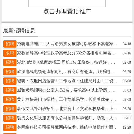
点击办理置顶推广
最新招聘信息
招聘
招聘电商鞋厂工人两名男孩女孩都可以轻松不累老家的人在外地开厂地址浙江有意联系电话13269155268微信同步
04-18
求职
家教辅导高中物理数学高考总分632分省排名4100名数学物理学科成绩突出自带衡中密卷和备考总方针体系可以试听电话15831912866
07-16
招聘
湖北·武汉电缆库房招工 司机1名 工资好，待遇好，有工作经验优先，要求吃苦耐劳，勤奋上进。想清闲又挣高工资的勿扰。 武汉手机13343438333
02-09
招聘
武汉电线电缆仓库招司机，有商店有仓库。 联系电话13986065006
06-29
招聘
诚聘：衣服网店运营！工作地点：住建局对面！工资：底薪+提成（面议） 手机号17731967891（同微信）
02-08
招聘
威驰考场招聘办公室人员2名，要求高中以上学历，年龄20周-35周，招聘教练员5名，工作要求沟通能力强，年龄22周-50周，工资面议。电话15094488222地址：大曹庄管理区威驰考场
03-03
招聘
黄儿营快递门市招聘，工作简单易学，长期着优先，电话15200152851，微信同号
02-08
招聘
暑假文武补习班招生，北京房山区文武学校毕业。上午学武术。下午学习。包吃管接送。现任贾家口镇中学体育老师。曾拿浙江省武术棍拳法铜牌。石家庄运动会金牌。联系电话18731936808
06-20
招聘
砺刃文化科技服务有限公司招聘科学老师、助教，人品端正，大专以上文化程度，有教资者优先。基本工资+绩效+课时补助，每周公休1天。地址:县城实验二小南行100米。电话:18003393067
03-01
招聘
某网络科技公司招募懂网络技术，熟练电脑操作方面人才，男女不限，工资待遇面谈，有意者请联系李女士18733986736
12-29