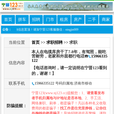
首页
拼车
招聘
门市
租房
房产
二手
商家
、做信息置顶！请加宁晋123客服微信：ningjin009
公告：
当前位置
首页
>>
求职招聘
>> 求职
本人在电缆库房干了7-8年，有驾照，能吃
苦耐劳，老家和外面都行电话☎️
15966335
122
信息内容
【电话咨询时，请一定说明在宁晋123看到
的，谢谢！】
联系手机
15966335122
号码归属地:济南市移动
宁晋123(www.nj123.cc)提醒您：1、
请查看发布
者手机归属地与IP地址是否本地
。2、手工活、
网络兼职、刷单，都是骗子！凡以各种名义收取
防骗提醒：
费用的都是骗子！
找工作是往兜里挣钱，让你往
外掏钱的都是骗子
！异地招聘请提高警惕，谨防