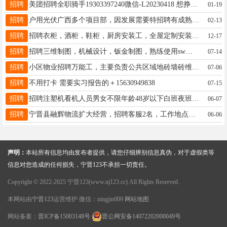
招聘
美团招聘全职骑手19303397240微信-L20230418 想挣钱好好干的来，非诚勿扰
01-19
招聘
户用光伏广西多个项目部，因发展需要特招聘有成熟经验的开发团队，市场前景广阔，待遇丰厚，结算最快，电话☎️15130188108
02-13
招聘
招聘衣柜，酒柜，鞋柜，厨房安装工，全屋定制安装。电话17731977165
12-17
招聘
招聘三维制图，机械设计，钣金制图，熟练使用sw、CAD等机械设计软件，月薪5000-8000，每周单休。试用期3个月，转正后可入三险。15933716830/19061799521
07-14
招聘
小区物业招聘万能工，主要负责公共区域地砖墙砖维修，设备设施小修小补，能力强者优先考虑。联系电话：13393046649 打电话时，请说明在宁晋123看到的，谢谢！
07-06
招聘
不用打卡 需要实习报告的＋15630949838
07-15
招聘
招聘注塑机看机人员男女不限年龄48岁以下白班夜班两班倒地址童泰电商园内联系电话16631920606
06-07
招聘
宁晋县融辉物流扩大经营，招聘客服2名，工作地点县城、大陆村，有快运工作经验的优先。有公休19133991116
06-06
声明：
本站所有信息均由发布者提供，请您仔细辨别信息真伪，对于虚假类等
信息对您造成的任何损失，宁晋123不承担一切责任。
Copyright © 2022-2025 宁晋123(www.nj123.cc) All Rights Reserved.
本网站由
宁晋123
运营维护 微信：ningjin009
网站地图
网站备案：
晋ICP备15003148号
晋公网安备14072202000049号