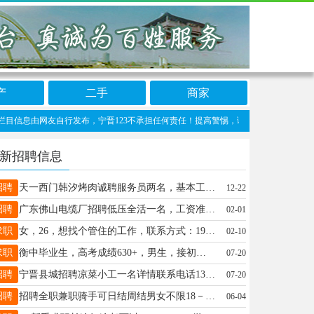
产
二手
商家
息由网友自行发布，宁晋123不承担任何责任！提高警惕，谨防诈骗！做推广、做信息置顶！
新招聘信息
招聘
天一西门韩汐烤肉诚聘服务员两名，基本工资3000+200全勤+两天公休，18----48岁，有工作经验者优先，电话15131373001
12-22
招聘
广东佛山电缆厂招聘低压全活一名，工资准当，电话17324126665
02-01
求职
女，26，想找个管住的工作，联系方式：19803095597
02-10
求职
衡中毕业生，高考成绩630+，男生，接初一到高二的辅导（一对一，一对二，一对三)，擅长数学，英语，生物，化学。保证教学质量，价格优惠电话：￼18132928928
07-20
招聘
宁晋县城招聘凉菜小工一名详情联系电话13163611588林
07-20
招聘
招聘全职兼职骑手可日结周结男女不限18－38岁每单4元起联系电话19131306757
06-04