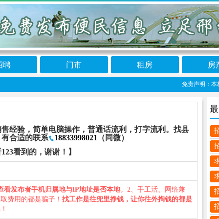
招聘
门市
租房
房
免责声明：本栏目信
最
销售经验，简单电脑操作，普通话流利，打字流利。找县
。有合适的联系
18833998021
（同微）
123看到的，谢谢！】
查看发布者手机归属地与IP地址是否本地
。2、手工活、网络兼
收取费用的都是骗子！
找工作是往兜里挣钱，让你往外掏钱的都是
骗！