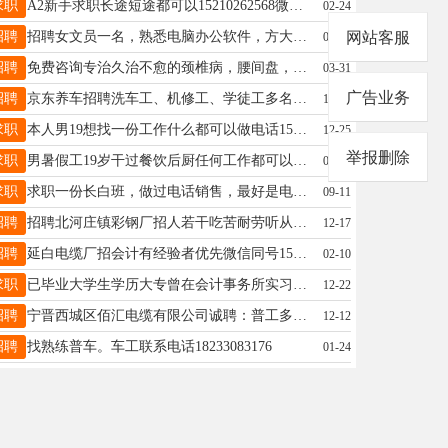
求职
A2新手求职长途短途都可以15210262568微信同手机号
02-24
招聘
招聘女文员一名，熟悉电脑办公软件，方大科技园内，13473066559
网站客服
01-21
招聘
免费咨询专治久治不愈的颈椎病，腰间盘，滑膜炎，椎管狭窄，富贵包，网球肘等等骨病电话：13403390480宁晋北鱼台马京虎
03-31
广告业务
招聘
京东养车招聘洗车工、机修工、学徒工多名。要求：18——45周岁，有洗车经验者优先。心细。待遇优厚，中午管饭。电话：19331985858 打电话时，请说明在宁晋123看到的，谢谢！
10-30
求职
本人男19想找一份工作什么都可以做电话15530959236
12-25
举报删除
求职
男暑假工19岁干过餐饮后厨任何工作都可以干可以干到8月多如有需要联系方式19565655105打不通的可以加个wx
05-06
求职
求职一份长白班，做过电话销售，最好是电缆类，县城内，电话19333422754
09-11
招聘
招聘北河庄镇彩钢厂招人若干吃苦耐劳听从安排短期勿扰可以能送货的优先日工资150后期干得好可以涨联系电话13483950768。
12-17
招聘
延白电缆厂招会计有经验者优先微信同号15511835555
02-10
求职
已毕业大学生学历大专曾在会计事务所实习半年可以当内勤财务会计联系电话13513296869
12-22
招聘
宁晋西城区佰汇电缆有限公司诚聘：普工多名要求18-50周岁、要求身体健康勤快灵活。质检员一名;质检员需高中学历以上，年龄28-50之间，有工作经验，有管理经验优先录取联系.18617420264..
12-12
招聘
找熟练普车。车工联系电话18233083176
01-24