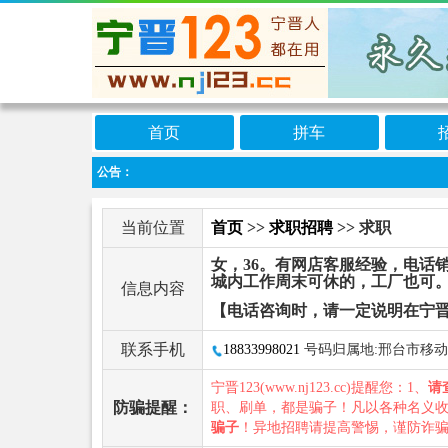
首页
拼车
公告：
当前位置
首页
>>
求职招聘
>> 求职
女，36。有网店客服经验，电话
城内工作周末可休的，工厂也可
信息内容
【电话咨询时，请一定说明在宁晋
联系手机
18833998021
号码归属地:邢台市移动
宁晋123(www.nj123.cc)提醒您：1、
请
防骗提醒：
职、刷单，都是骗子！凡以各种名义
骗子
！异地招聘请提高警惕，谨防诈