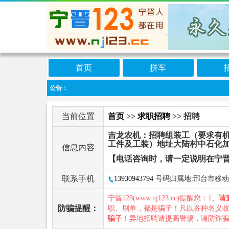
首页
拼车
公告：
当前位置
首页
>>
求职招聘
>> 招聘
吉龙农机：招聘组装工（要求有
工件及工装）地址大陆村中石化加
信息内容
【电话咨询时，请一定说明在宁晋
联系手机
13930943794
号码归属地:邢台市移动
宁晋123(www.nj123.cc)提醒您：1、
请
防骗提醒：
职、刷单，都是骗子！凡以各种名义
骗子
！异地招聘请提高警惕，谨防诈