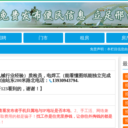
招聘
门市
租房
房
免责声明：本栏目信息由网友自
最
机械行业经验）质检员，电焊工（能看懂图纸能独立完成
油站东200米路北电话：
13930943794
.
123看到的，谢谢！】
查看发布者手机归属地与IP地址是否本地
。2、手工活、网络兼
收取费用的都是骗子！
找工作是往兜里挣钱，让你往外掏钱的都是
骗！