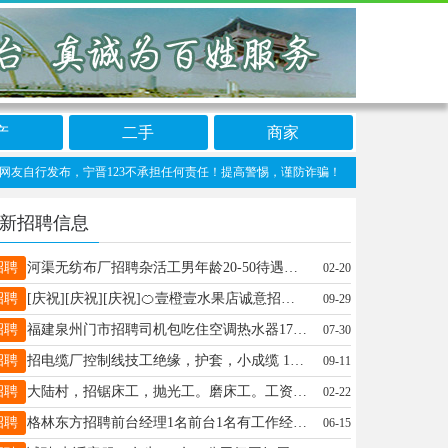
产
二手
商家
行发布，宁晋123不承担任何责任！提高警惕，谨防诈骗！做推广、做信息置顶！请加宁晋1
新招聘信息
招聘
河渠无纺布厂招聘杂活工男年龄20-50待遇优厚工资月结拨打电话15832173000
02-20
招聘
[庆祝][庆祝][庆祝]🍊壹橙壹水果店诚意招聘：店长1名、店员5名，要求：女，有亲和力、形象好、气质佳，待遇丰厚，有经验者优先。 [烟花]地址：宁晋县城状元路北头上城华府C区斜对过。 ☎️联系电话：18131906000
09-29
招聘
福建泉州门市招聘司机包吃住空调热水器178509666000
07-30
招聘
招电缆厂控制线技工绝缘，护套，小成缆 13969110202
09-11
招聘
大陆村，招锯床工，抛光工。磨床工。工资面议，待遇优厚！长期招工，联系电话:18632999721
02-22
招聘
格林东方招聘前台经理1名前台1名有工作经验者优先挂账面谈联系15803390666
06-15