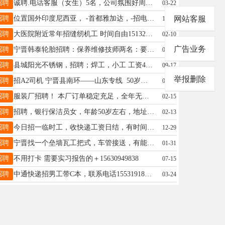
招聘
诚聘.电话客服（女生）5名，公司氛围好周末单休，工作简单轻松有专人带，白班8小时底薪3100+提成，综合工资4000-8000要求性格开朗有责任心（23-38岁）县医院附近15227369232
03-22
招聘
位置国外印度尼西亚， -首都雅加达，-招电线电缆厂铜铝拔丝工1人25万，-低压全活2人，25万，-国内坐飞机6小时，-管理人员宁晋人合适加微信 15662679499二把刀小工勿扰，谢谢
网站客服
12-17
招聘
大医院附近常年招缝纫机工 时间自由15132941802
02-10
广告业务
招聘
宁晋韩泰轮胎招聘：保养维修技师两名：要求会补胎保养四轮定位！工资4500至5000元。洗车工两名2400至3500元电话￼￼13931935634
01-31
招聘
县城阳光不锈钢，招聘；焊工，小工 工资4500—7500 电话13754594998
09-17
举报删除
招聘
招A2司机 宁晋县南环——山东专线 50岁以下三年驾龄以上 附近优先非诚勿扰19133909188
04-26
招聘
服装厂招聘！ 本厂订单稳定充足，全年无淡季。因业务需求，现招聘裁剪师一名，缝纫工数名！薪资面谈！工作地点：宁晋县电视台附近。 联系人：杨女士13730132269
02-15
招聘
招聘，银行保洁员女，年龄50岁左右，地址，唐朝酒店附近。联系：13292193129刘
02-13
招聘
今日招一临时工，收快递工资日结，有时间的联系一下18803013380
12-29
招聘
宁晋找一个垒墙瓦工把式，车管接送，有能干的加微信13315941865
01-31
招聘
不用打卡 需要实习报告的＋15630949838
07-15
招聘
中通快递招男工带C本，联系电话15531918683
03-24