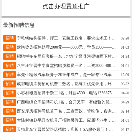
点击办理置顶推广
最新招聘信息
招聘
宁乾钢结构招聘，焊工、安装工数名，要求技术工！入职者入保险！工作地点县城附近！工资面议、240到350不等！联系电话17532397168
02-28
招聘
欧尚烫染招聘助理2000元——3000元，学员1500——2500.发型师3000——5000。电话15231937361，微信同步。
01-03
招聘
招聘拼多多网店客服一名，地址宁晋县河渠镇固下村，年后上班，女18-30岁，联系电话18632081671
01-24
招聘
八里庄宁晋中学食堂招聘质检员一名，工资3000-4000，包吃住，半年上五险，有意联系18503212871，15082962743
01-01
招聘
车先生精致汽车服务于2016年成立，是一家专业汽车贴膜改装美容店，有完整的薪资待遇结构，现招店长1名，客服3名，改装师2名，贴膜技师2名，美容师6名。诚意邀请您的加入！15333399971.打电话
12-09
招聘
成都电缆库房招司机普工数名，熟练工优先录用，环境优越，待遇优厚，免费食宿。工作认真诚实，吃苦耐劳，踏实肯干，设备齐全。老板宁晋人，诚信待人。电话18830951887
09-22
招聘
小枣村粮店招聘干杂工1名，月薪4500，电话13363750800
01-26
招聘
广西电缆仓库招聘司机1名，会开叉车，有经验的优先，联系电话：18878979090
04-29
招聘
西安库房招聘司机若干名，工资面议，管吃住，咨询电话15934878866
02-14
招聘
大陆村镇赵平邱农机具厂招聘暑假工、应届毕业生，上班一个月到两个月，工资面议15612960923
01-01
招聘
天猫养车宁晋希望路店招聘：店长！SA服务顾问！洗美技师！洗美学徒！维修技师！待遇优厚，每月4天公休！工资4000-10000元！有经验者优先录取！电话18032223123
04-17