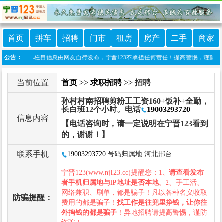
首页
拼车
招聘
门市
租房
房产
二手
商家
责声明：本栏目信息由网友自行发布，宁晋123不承担任何责任！提高警惕，谨防诈骗！做推
公告：
当前位置
首页
>>
求职招聘
>> 招聘
孙村村南招聘剪粉工工资160+饭补+全勤，
长白班12个小时。电话
19003293720
信息内容
【电话咨询时，请一定说明在宁晋123看到
的，谢谢！】
联系手机
19003293720
号码归属地:河北邢台
宁晋123(www.nj123.cc)提醒您：1、
请查看发布
者手机归属地与IP地址是否本地
。2、手工活、
网络兼职、刷单，都是骗子！凡以各种名义收取
防骗提醒：
费用的都是骗子！
找工作是往兜里挣钱，让你往
外掏钱的都是骗子
！异地招聘请提高警惕，谨防