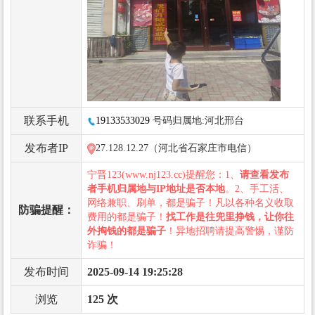
联系手机
19133533029
号码归属地:河北邢台
发布者IP
27.128.12.27（河北省石家庄市电信）
宁晋123(www.nj123.cc)提醒您：1、
请查看发布
者手机归属地与IP地址是否本地
。2、手工活、
网络兼职、刷单，都是骗子！凡以各种名义收取
防骗提醒：
费用的都是骗子！
找工作是往兜里挣钱，让你往
外掏钱的都是骗子
！异地招聘请提高警惕，谨防
诈骗！
发布时间
2025-09-14 19:25:28
浏览
125 次