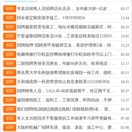
招聘
专卖店销售人员招聘店长店员， 女年龄20岁~45岁 男年龄18岁~28岁 工资待遇3000元~6000元 联系方式15227623777
03-17
招聘
招全屋定制安装学徒工。13831995824
12-24
招聘
招聘服装熨烫包装工，地址水榭花都路北杨家庄，时间自由，电话，18032006973
02-21
招聘
宁晋诚挚招聘话务员10名，工资面议联系电话15303392677
12-01
求职
招聘啦❗️❗️❗️ 招聘美甲美睫师五名，美容护理师2名，待遇优厚，有意者联系15732998883
12-23
招聘
电脑维修打印机监控网络维修打印机加粉等可以上门维修电话15226803025
03-18
招聘
二院招聘男保安员两名，年龄60岁左右。联系电话：17733967751高经理。招聘女保洁员两名，年龄55--65岁，联系电话：15175903964范经理
12-17
求职
两名男大学生刚放假希望能在县城找一份工作。能吃苦懂礼貌听话可以干到正月十五工资方面希望年假钱可以给一部分走的时候在结清就行联系方式；13081897923
03-11
招聘
天和城底商一药房带货转让有意者联系15131965956
10-31
招聘
招聘销售人员，5-6人30-40岁底薪两千，转正两千五加提成工作时间上午九点~十二点，下午一点~五点，工作环境好，地址大王庄附近电话18233090412
02-27
招聘
诚招缝纫机工，临时工，工资优厚，时间自由，不押工资，电话，微信，15833603867
11-27
招聘
我们招聘啦[跳跳][跳跳][跳跳] 招财税助理6名， 双休法休五险 工作时间：上午8:30-12:00下午13:30-17:30 联系电话15933393746
01-16
求职
本人女26想找关于客服类的工作或者学习美甲美睫有合适的请联系18252328112（同微）
07-30
招聘
大陆村机械厂招聘车床、弧齿、滚齿、加工中心、磨床等数名操作工，有无经验者均可，无经验者可带薪学习，提供食宿，待遇丰富，薪资面议。联系电话：19031197134
02-06