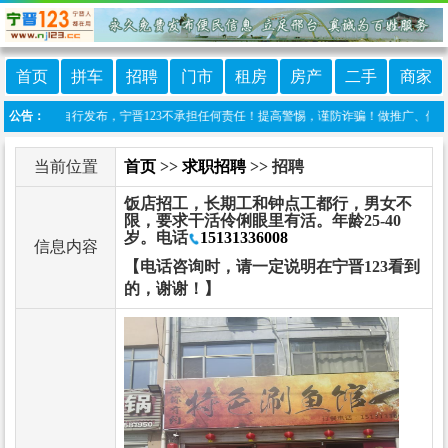
首页
拼车
招聘
门市
租房
房产
二手
商家
由网友自行发布，宁晋123不承担任何责任！提高警惕，谨防诈骗！做推广、做信息置顶！请
公告：
当前位置
首页
>>
求职招聘
>> 招聘
饭店招工，长期工和钟点工都行，男女不
限，要求干活伶俐眼里有活。年龄25-40
岁。电话
15131336008
信息内容
【电话咨询时，请一定说明在宁晋123看到
的，谢谢！】