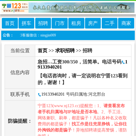
首页
拼车
招聘
门市
租房
房产
二手
商家
23客服微信：ningjin009
公告：
当前位置
首页
>>
求职招聘
>> 招聘
急招…工资300/350，活简单。电话号码
1
9133940201
信息内容
【电话咨询时，请一定说明在宁晋123看到
的，谢谢！】
联系手机
19133940201
号码归属地:河北邢台
宁晋123(www.nj123.cc)提醒您：1、
请查看发布
者手机归属地与IP地址是否本地
。2、手工活、
网络兼职、刷单，都是骗子！凡以各种名义收取
防骗提醒：
费用的都是骗子！
找工作是往兜里挣钱，让你往
外掏钱的都是骗子
！异地招聘请提高警惕，谨防