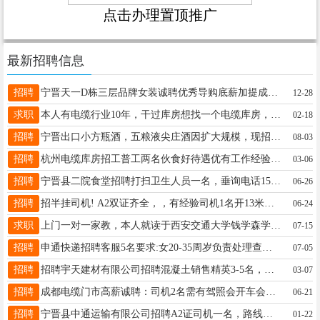
点击办理置顶推广
最新招聘信息
招聘
宁晋天一D栋三层品牌女装诚聘优秀导购底薪加提成提成高环境好干过的优先联系电话19831378899
12-28
求职
本人有电缆行业10年，干过库房想找一个电缆库房，有驾照.18132937116
02-18
招聘
宁晋出口小方瓶酒，五粮液尖庄酒因扩大规模，现招聘业务员5名，有经验者优先！薪资待遇优厚，底薪+提成+餐补+奖金+年终奖，月入过万不是梦！男女不限，欢迎有志之士加入我们。联系电话15131933982
08-03
招聘
杭州电缆库房招工普工两名伙食好待遇优有工作经验者优先联系电话17633087582
03-06
招聘
宁晋县二院食堂招聘打扫卫生人员一名，垂询电话15131909864
06-26
招聘
招半挂司机! A2双证齐全，，有经验司机1名开13米半挂车，河南新乡到宁晋周边专线，要求稳当踏实有责任感，联系电话13933715602
06-24
求职
上门一对一家教，本人就读于西安交通大学钱学森学院，可补习初中 高中英语 数学 物理 化学，英语四六级已过，教过高三数学英语物理化学，家住县城，上门带课，培优补弱，查漏补缺。需要请加微信联系 13730093582
07-15
招聘
申通快递招聘客服5名要求:女20-35周岁负责处理查询快件信息处理跟踪问题件(有经验者打字快优先)工作时长:8小时工作待遇:3800元-4500元工作地点:县城小南海联系电话17732922718
07-05
招聘
招聘宇天建材有限公司招聘混凝土销售精英3-5名，要求男士40周岁左右，有销售经验者优先，公司管吃住并免费配备销售车辆，入三险，工资过万。地址：宁晋县凤凰镇王家场村。联系电话：耿总13731596668
03-07
招聘
成都电缆门市高薪诚聘：司机2名需有驾照会开车会电脑熟悉办公软件业务员2名；办公环境干净整洁有电缆经验者优先工资面议，待遇丰厚！联系电话：王经理13908087181微信同
06-21
招聘
宁晋县中通运输有限公司招聘A2证司机一名，路线宁晋县至兰州，西宁。单驾工资按趟月结。电话15100920333
01-22