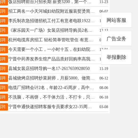
招聘
饭店招聘前台只招长期 薪资3200，第一个月3千，中午管饭，下午休息俩小时 要求：手脚麻利勤快人，优先招聘有服务经验的 18432058897
11-23
招聘
招工两名一小天河城妇幼院附近服装熨烫简单易学4500+月结手机微信13482959343
06-02
网站客服
招聘
李氏制衣急招缝纫机工付工有意者电联19221329959
10-15
招聘
《家乐园天一广场》女装店招聘导购员2名，要求：35岁以下，性格开朗，工资3000+元，公休2天。电话13363728659
12-13
广告业务
招聘
杭州电缆库房招工 轻松简单管吃管住 有意联系18832962958
02-21
招聘
今天需要一个小工，一小时十五，在妇幼院附近干活，18732978341
12-01
举报删除
招聘
宁晋中药养发养生馆产品品质好回购率高我有产品技术地理位置优越上城华府店现诚招志同道合合作伙伴共同发展这份事业 有意向的老板约咱详聊聊18330990369
12-27
招聘
县城女装店招聘导购一名17-2617659928050
11-19
招聘
县城烧烤店招聘炒菜厨师，月薪5000。做简单炒菜，砂锅主食锡纸员工餐。备餐。厨房卫生，冰箱整理，货架整理。18233538898。
06-12
招聘
电缆厂招聘会计2名，年龄22-45周岁，高中及以上学历，要求电缆厂工作经验3年以上，有工作热情的女士优先，工资4000+，有意联系13363747492。 无工作经验的要求本科及以上学历，工资面议。
08-06
招聘
不洗脑，不画饼，不干体力活，不打卡，只要肯动脑子，会说话。老的丑的更好。在哪都能做。不是上班的，轻资产知识付费，看清楚再联系。连麦一分钟一块，保月收入最低5K—2W。 13288881560
06-18
招聘
宁晋申通快递招聘客服专员要求女22-35周岁高中毕业及以上主要负责处理查询跟踪快件、接打电话、处理系统工单。工作地点:县城小南海4排32号申通快递 电话18803013373/17732922718
03-08