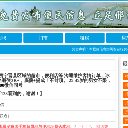
招聘
门市
租房
房
免责声明：本栏目信息由网友自行发布，宁晋
最
负责宁晋县区域的超市，便利店等 沟通维护客情订单，冰
资3K+，底薪+提成上不封顶。 25-45岁的男女不限，
00
微信同号
123看到的，谢谢！】
电信
中市联通）
查看发布者手机归属地与IP地址是否本地
。2、手工活、网络兼