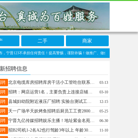
产
二手
商家
123不承担任何责任！提高警惕，谨防诈骗！做推广、做信息置顶！请加宁晋123客服微信：
新招聘信息
招聘
北京电缆库房招聘库房干活小工管吃住联系电话13810064892
03-13
招聘
招聘：网店运营1名，主要负责上连接店铺维护运营。视频编辑1名，负责短视频编辑更新短视频。工资面议，公休2天。工作地点：方大科技园。电话15227727773。
03-10
招聘
县城妇幼院附近液压厂招聘:实验台测试工，打包工，组装工，磨床工。要求：男，服从管理，能吃苦耐劳，有责任心。 有意者电联范经理15690493000。
12-15
招聘
天一广场半天妖烤鱼招聘后厨员工工资2800～3500月休三天要求50岁以下有健康证有后厨经验联系电话15333391355
05-25
招聘
宁晋九亿传媒招聘娱乐主播！地址紫金名苑楼下18-28岁。会说普通话即可！新手小白可教！保底4000分成无业绩要求！半天班！年轻人多氛围好！公司提供住宿 电话15100957378（微信同号）只招女生男生勿扰
06-30
招聘
招B2司机1-2名A2也行驾龄3年以上 年龄30以上有意电话联系15031943455
11-10