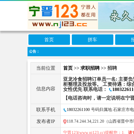
首页
拼车
公告：
当前位置
首页
>>
求职招聘
>> 招聘
亚龙冷食招聘订单员一名: 主要
柜整理及投放等。 工资待遇：综合薪
信息内容
女性优先 联系电话：
180322611
【电话咨询时，请一定说明在宁晋
联系手机
18032261100
号码归属地:石家庄市
发布者IP
118.74.244.34,221.20（山西省晋
宁晋123(www.nj123.cc)提醒您：1、
请