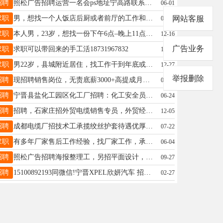
招聘
照松广告招聘运营一名会ps地址宁高路联系电话19931937153同微信
06-01
求职
男，想找一个人饭店后厨或者前厅的工作和8小时制能吃苦，有意向老板联系我：18000390970
网站客服
06-16
求职
本人男，23岁，想找一份下午6点–晚上11点之间的兼职。电话☎:19061797285（有意者联系我）
12-16
广告业务
求职
求职可以带回来的手工活18731967832
10-12
求职
男22岁，县城附近居住，找工作干到年底或者长期都可以，有驾驶证电话19293149579（同微信）
12-27
举报删除
招聘
现招聘销售岗位，无责底薪3000+高提成月薪六七千以上，月休6天交五险，环境好，要求中专以上学历，20-35岁，18531921122
01-28
招聘
宁晋县盐化工园区化工厂招聘：化工安全员3名，注安师1名，要求男性，有相关工作经验，工资面议，电话：17731953585
06-24
招聘
招聘，石家庄招外贸电缆销售专员，外贸经理，外贸运营。电话17732110150
12-05
招聘
成都电缆厂招技术工承揽绞丝护套待遇优厚，老板宁晋人，有意者电联13465318888
07-22
求职
有多年厂家售后工作经验，找厂家工作，承接市政工厂管道焊接施工改造，空气能PE塑料管道焊接，阀门安装施工，钢带管电熔收缩套克拉管，钢丝网骨架管，燃气管，电力通信工程，验收打压。电话15100944430
06-04
招聘
照松广告招聘海报整理工，另招平面设计，要求长期工作者，熟悉电脑基本操作即可。电话15075909797微信同号
09-27
招聘
15100892193同微信!宁晋XPEL欣妍汽车 招聘洗车工学徒工汽车美容技师贴膜车衣改色改装家具膜专业技术人员贴膜美容学徒工等....18到40周岁联系电话15100892193
02-27