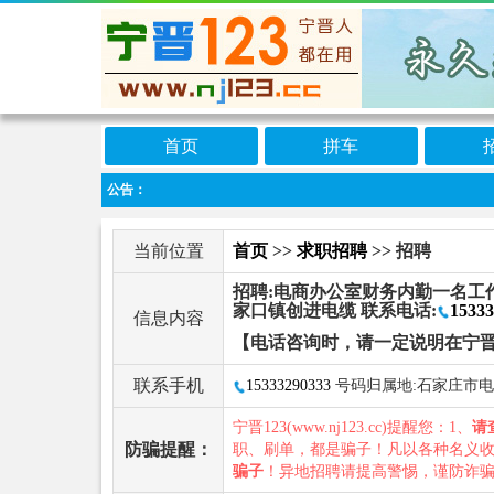
首页
拼车
公告：
当前位置
首页
>>
求职招聘
>> 招聘
招聘:电商办公室财务内勤一名工作时间上午
家口镇创进电缆 联系电话:
15333
信息内容
【电话咨询时，请一定说明在宁晋
联系手机
15333290333
号码归属地:石家庄市
宁晋123(www.nj123.cc)提醒您：1、
请
防骗提醒：
职、刷单，都是骗子！凡以各种名义
骗子
！异地招聘请提高警惕，谨防诈