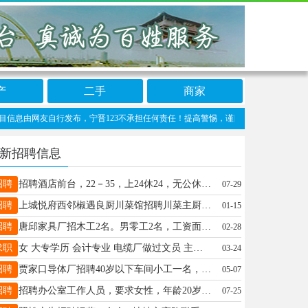
产
二手
商家
由网友自行发布，宁晋123不承担任何责任！提高警惕，谨防诈骗！做推广、做信息置顶！请
新招聘信息
招聘
招聘酒店前台，22－35，上24休24，无公休，一个月上15天班。晚上过12点可以睡觉。有意联系，15731980276
07-29
招聘
上城悦府西邻椒遇良厨川菜馆招聘川菜主厨、配菜主管、配菜打荷、饺子工、洗碗工、杀鱼工、领班、服务员、帮厨等岗位薪资3000-10000元，享工龄补贴+节日红包+团建聚餐福利联系：赵经理17330196779
01-15
招聘
唐邱家具厂招木工2名。男零工2名，工资面议15028881300
02-28
求职
女 大专学历 会计专业 电缆厂做过文员 主要负责成本核算 工人考勤 熟悉电脑 word excel ppt等都熟悉 会用管家婆 英语b级 普通话二甲 c1驾照 县城内求一份稳定工作有需要的请联系13303096732
03-24
招聘
贾家口导体厂招聘40岁以下车间小工一名，有意电联19331955818
05-07
招聘
招聘办公室工作人员，要求女性，年龄20岁-35岁，工作内容：负责接听电话，工作内容简单，会电脑的基本知识 工资结算：一个月2100元 每个月15号发工资 联系电话:18714286836
07-25