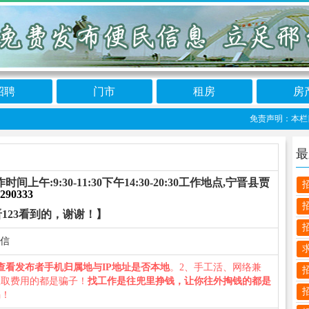
招聘
门市
租房
房
免责声明：本栏目信息
最
:9:30-11:30下午14:30-20:30工作地点,宁晋县贾
290333
123看到的，谢谢！】
电信
查看发布者手机归属地与IP地址是否本地
。2、手工活、网络兼
收取费用的都是骗子！
找工作是往兜里挣钱，让你往外掏钱的都是
骗！