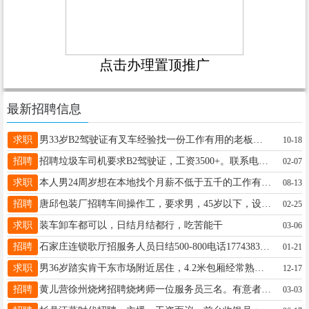
点击办理置顶推广
最新招聘信息
求职
男33岁B2驾驶证有叉车经验找一份工作有用的老板联系17132410009微信同号
10-18
招聘
招聘垃圾车司机要求B2驾驶证，工资3500+。联系电话13731578979
02-07
求职
本人男24周岁想在本地找个月薪不低于五千的工作有驾驶证驾龄五年开过4米2什么工作都行只要能挣钱都可以18831997557（微信同号）
08-13
招聘
唐邱包装厂招聘车间操作工，要求男，45岁以下，设备简单易操作，详情咨询：18631943338
02-25
求职
装车卸车都可以，日结月结都行，吃苦能干
03-06
招聘
石家庄连锁歌厅招服务人员日结500-800电话17743831114
01-21
求职
男36岁踏实肯干东市场附近居住，4.2米包厢经常熟练驾驶，能长期起早，找各种长期或者年前工作等，随时上班，19565640674
12-17
招聘
黄儿营徐州烧烤招聘烧烤师一位服务员三名。有意者联系：13933734034
03-03