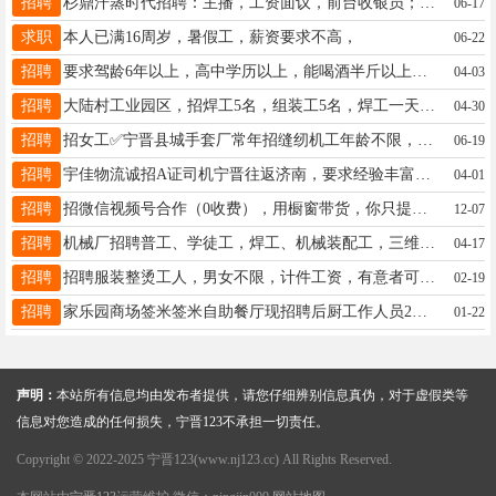
招聘
杉鼎汗蒸时代招聘：主播，工资面议，前台收银员；男服务员，女服务员，年龄20-50岁；工资2800+联系电话：15094449001
06-17
求职
本人已满16周岁，暑假工，薪资要求不高，
06-22
招聘
要求驾龄6年以上，高中学历以上，能喝酒半斤以上白酒，专车司机奥迪A8工资一天200，长期跑长途 13384045555
04-03
招聘
大陆村工业园区，招焊工5名，组装工5名，焊工一天300日工，组装工一天200日工，库管1名。电话18833428777
04-30
招聘
招女工✅宁晋县城手套厂常年招缝纫机工年龄不限，有无经验均可，活简单好学，计件工资接送孩子自由🏠地址:1李史庄2大柳庄3解放村电话15233982562
06-19
招聘
宇佳物流诚招A证司机宁晋往返济南，要求经验丰富吃苦耐劳有责任心，联系电话13831979000
04-01
招聘
招微信视频号合作（0收费），用橱窗带货，你只提供账号，我负责剪视频和运营，利润咱们55分，微19131311738
12-07
招聘
机械厂招聘普工、学徒工，焊工、机械装配工，三维绘图师等，薪资范围在4000元至1000元之间。‌‌‌13731069632 宁晋县高速路口北一公里
04-17
招聘
招聘服装整烫工人，男女不限，计件工资，有意者可联系，非诚勿扰。15832943746
02-19
招聘
家乐园商场签米签米自助餐厅现招聘后厨工作人员2人最好有相关工作经验电话18703390584
01-22
声明：
本站所有信息均由发布者提供，请您仔细辨别信息真伪，对于虚假类等
信息对您造成的任何损失，宁晋123不承担一切责任。
Copyright © 2022-2025 宁晋123(www.nj123.cc) All Rights Reserved.