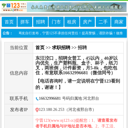
首页
拼车
招聘
门市
租房
房产
二手
商家
目信息由网友自行发布，宁晋123不承担任何责任！提高警惕，谨防诈骗！做推广、做信息置
公告：
当前位置
首页
>>
求职招聘
>> 招聘
东汪洨口，招聘女普工，45以内，40岁以
内优先，生产塑料瓶、盒子、杯子，纸刀
叉，两班倒，计件薪资，月5-8k，包吃包
住，有意联系16632996681（微信同号）
信息内容
【电话咨询时，请一定说明在宁晋123看到
的，谢谢！】
联系手机
16632996681
号码归属地:河北邢台
发布者IP
123.180.26.253（河北省邢台市）
宁晋123(www.nj123.cc)提醒您：1、
请查看发布
者手机归属地与IP地址是否本地
。2、手工活、