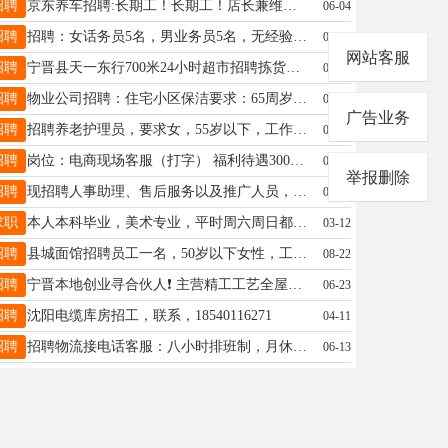
招聘
京东养车招聘:长期工！长期工！店长兼维修大工1人，要求10年以上工作经验；中工2人，学徒工2人，洗美技师2人；前台1人，要求女性，沟通力能强，40岁以下。有经验者优先。联系电话:19131101519（微信同号）
06-04
招聘
招聘：女话务员5名，男业务员5名，无经验要求，月薪3500起，地点：放大科技园，电话：13103390539
03-27
网站客服
招聘
宁晋县天一东行700米24小时超市招聘拣货员1名工作9个半小时有夜班经验者优先录用！每月2500公休2天18-40岁之间仅限女士长期工有责任心！不招三天两头经常请假的、临时工勿扰！ 15732976007 18231999773
01-03
招聘
物业公司招聘：住宅小区保洁要求：65周岁以内。工作时长短不影响接送孩子上学工作地址宁晋县城薪资面议。联系电话13363736552微信同号
06-01
广告业务
招聘
招聘养老护理员，要求女，55岁以下，工作地址:宁晋县北河庄翟村附近村、苏家庄镇，联系电话:15103294320
07-25
招聘
岗位：电商现场客服（打字） 福利待遇3000-5000元+上班时间：白班8:00-16:30.晚班：15:30-24:00 联系微信：fanfan012788 联系电话：18830955009
07-12
举报删除
招聘
现招聘人事助理、售后服务以及推广人员，要求25岁以上，大专及以上学历，个人能力突出者可放宽要求，综合薪资4000+ 电话/微信同号☎️15100993267
09-23
求职
本人本科毕业，美术专业，平时周六周日都可以，美术老师或是文职小时工兼职的可以私信我，平时在单位正常上班，每天5.30以后也有时间，周六周日全天有空17320837659
03-12
招聘
县城面馆招聘员工一名，50岁以下女性，工作轻松，上午8点半到下午1点半，联系电话13473089435
08-22
招聘
宁晋本地创业寻合伙人❗ 主营精工工艺全屋装修，工艺扎实注重口碑 诚心寻找属牛志同道合伙伴 为人踏实稳重、做事勤恳靠谱，有装修资源、人脉、资金、施工经验均可 同心协力踏实做事，长期共赢，无心闲聊非诚勿扰，宁晋本地人优先15227161273
06-23
招聘
沈阳电缆库房招工，联系，18540116271
04-11
招聘
招聘物流接电话客服：八小时排班制，月休4天 工作内容:仅处理（物流）售后问题，无销售，要求有耐心，执行力强（有无经验均可，男女不限），短期勿扰，联系15100906365
06-13