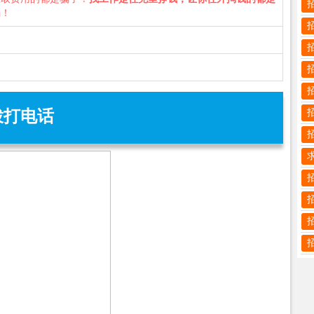
骗！
拨打电话