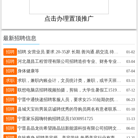
点击办理置顶推广
最新招聘信息
招聘
招聘.女营业员.要求.20-35岁.长期.善沟通.易交流.待遇.3500-5000.公休4天.长白班.联电13082009016微同号
01-02
招聘
河北晟昌工程管理有限公司招聘造价专业、财务专业人员。地址：县城天和城路南，电话15832918936
03-04
招聘
身体健康等
07-04
求职
求职，兼职内账会计，文员统计类，兼职，或半天班都可以，八九年会计经验，各个行业经营账都可以。经验很丰富，做账清晰力量，包您满意。欢迎各位老板致电，联系方式:18732957104微信同号。
03-11
招聘
联想电脑店招聘视频拍摄，剪辑，大学生暑假工15194905029
07-12
招聘
宁晋中通快递招聘客服人员，要求女25-35短期勿扰会简单电脑操作有意者联系18831943520
06-23
招聘
县城天宝街男装店诚聘优秀的导购员两名有意者联系13131962097
01-10
招聘
宁晋家乐园嗨特购招聘店员15030951725
11-13
招聘
宁晋县晶龙街希望路晶喆新能源科技有限公司招聘文员1名，要求擅长办公软件：WPS和PS，服从工作安排，薪资待遇面议,联系电话同微信+马总:18131968555
06-01
招聘
良咔瘦身 招聘美容师、美容学徒 热爱美容行业有责任心 热情开朗沟通能力强 有经验者优先 薪资待遇面议 地址：上城华府B区南门门口 电话： 18733173021
12-25