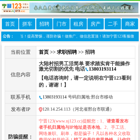
首页
拼车
招聘
门市
租房
房产
二手
商家
任何责任！提高警惕，谨防诈骗！做推广、做信息置顶！请加宁晋123客服微信：ningj
公告：
当前位置
首页
>>
求职招聘
>> 招聘
大陆村招男工活简单 要求踏实肯干能操作
激光切割的优先 电话
13803193114
信息内容
【电话咨询时，请一定说明在宁晋123看到
的，谢谢！】
联系手机
13803193114
号码归属地:邢台市移动
发布者IP
120.14.254.113（河北省邢台市联通）
宁晋123(www.nj123.cc)提醒您：1、
请查看发布
者手机归属地与IP地址是否本地
。2、手工活、
网络兼职、刷单，都是骗子！凡以各种名义收取
防骗提醒：
费用的都是骗子！
找工作是往兜里挣钱，让你往