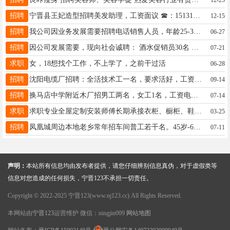
招聘
宁晋县王妃造型招聘美发助理，工资面议 ☎：15131370723欢迎致电
12-15
招聘
我公司因业务发展需要招聘电话销售人员，年龄25-36岁，法定节假日休，无责底薪3000+提成，综合薪资6000+，上班时间8:30-18：00，地点：方大科技园，联系人赵经理：19331905736
06-27
招聘
因公司发展需要，现向社会诚聘： 酒水促销员30名 日收入400～1200元（工资日结） 公司提供住宿 平台铺路，奋斗致富； 要求（女）18周岁以上； 联系电话：13223270182
07-21
求职
女，18想找个工作，不上学了，之前干过活
06-28
招聘
沈阳电缆厂招聘：全活技术工一名，要求活好，工资好商量，活不好请勿打扰，联系人，刘先生，电话：18740056051
09-14
招聘
换马店中学附近木厂招男工两名，女工1名，工资电话联系，13231916652.13363766652
07-14
求职
求职专业全屋定制安装师傅长期承接衣柜、橱柜、鞋柜、酒柜、榻榻米等全屋定制安装。手艺精细、价格合理、售后无忧、做事靠谱。欢迎各位老板派单可长期合作！电话13131943304
03-25
招聘
凤凰城周边本地老乡常年招车间普工若干名。45岁-60岁，男女均可； 身体健康，无基础大病、慢性病，能适应车间正常上班节奏； 为人忠厚老实，踏实肯干、服从管理，想长期稳定务工； 无需学历、无需塑料行业经验，零基础免费培训上岗。 简单手工操作，工序轻松，流水线作业，常年货源稳定。 工资面议，绝不拖欠工钱。 联系人：王老板 联系电话：13131952575 面试时间：白天随时可到厂参观试活，合适当天入职！ 诚心找长期工作的欢迎，眼高手低、短期过渡请勿打扰！
07-11
声明：
本站所有信息均由发布者提供，请您仔细辨别信息真伪，对于虚假类等
信息对您造成的任何损失，宁晋123不承担一切责任。
Copyright © 2022-2025 宁晋123(www.nj123.cc) All Rights Reserved.
本网站由
宁晋123
运营维护 微信：ningjin009
网站地图