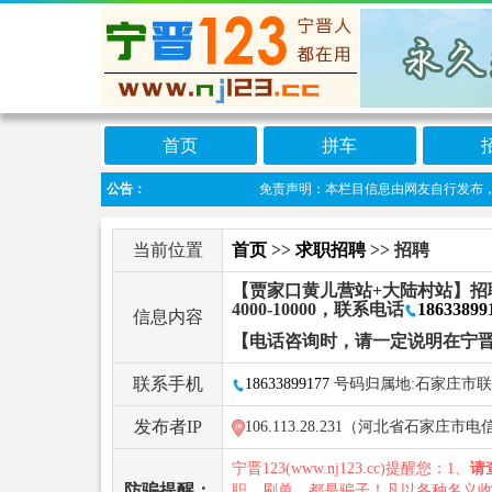
首页
拼车
公告：
免责声明：本栏目信息由网友自行发布，宁晋1
当前位置
首页
>>
求职招聘
>> 招聘
【贾家口黄儿营站+大陆村站】招
4000-10000，联系电话
18633899
信息内容
【电话咨询时，请一定说明在宁晋
联系手机
18633899177
号码归属地:石家庄市
发布者IP
106.113.28.231（河北省石家庄市电
宁晋123(www.nj123.cc)提醒您：1、
请
防骗提醒：
职、刷单，都是骗子！凡以各种名义