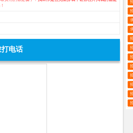
骗！
拨打电话