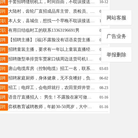
招聘
手套招聘缝纫机工，时间自由，不耽误接送孩子，计件工资，工资月结，有意者联系18031978976
10-12
招聘
大陆村，齿轮厂直招成品库主管、质检员、箱体组装工、数控操作工、机电维修工，月薪6000-12000元，包食宿+社保+福利，长期稳定，电话：19103399867
03-04
网站客服
求职
本人女，县城住，想找一个早晚不耽误接送孩子，最好还能过星期的工作，wx13373397987
10-08
求职
有用日结临时工的联系13363196691男
06-28
广告业务
招聘
【招聘主播】 [福]不露脸没有话语卖货主播 ✅工作时长：不定时时间自由每天8小时 ✅薪资保障：保底2000元 ✅收入水平：平均4000-6000元 0基础，新手小白，宝妈均可一对一带，踏实赚钱不内卷～ 🏠地址：新车站附近 ☎电话：19913011113
06-11
招聘
招聘童装主播，要求有一年以上童装直播经验，地址南关村联系电话13513191763
08-06
举报删除
招聘
招聘微型单排货车贾家口镇周边送货司机1名要求能吃苦耐劳工资面意有意者联系电话：13180550760
09-26
招聘
唐山电缆库房（控制电缆）招工一名，联系电话15076520222
03-03
招聘
招聘家庭厨师，身体健康，无不良嗜好，负责一日三餐，每餐4-6菜，月薪4500-6000，工作地点民乐园附近，联系电话13383098128，未接通短信留言。
06-02
招聘
招工；电焊工，会电焊就行，农田里焊井管法兰盘，工作轻松，可短期可长期，工资电议，电话13363142227
08-23
招聘
语音厅直播招人： 男生！不露脸在家可做！ 每日工资自提（上不封顶）可兼职（大学生们往这里看看） 要求：满18周岁有手机稍微安静点的环境有一定的交流能力18134098590
01-16
招聘
弈棋教育诚聘教师，年龄30-50周岁，大中专学历即可，零基础可享岗前培训。要求有耐心，能吃苦耐劳，爱教育事业。薪资准时，待遇面议。电话微信同号：1910322876813831964786
01-16