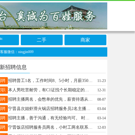
产
二手
商家
ingjin009
新招聘信息
招聘
招聘普工1名，工作时间8、5小时，月薪3500元……4500元工作地点县城附近，电话18131957430赵先生
11-23
求职
本人男吃苦耐劳，有C1证找个长期稳定的工作18132198397
12-31
招聘
招聘主播两名，会憋单的优先，薪资待遇从优，有意18031999591
08-07
招聘
宁晋县次姐虾滑火锅店招聘服务员2名主播一名（工作简单）下午临时工2名（周末也行）电话13315916062
03-04
招聘
招聘主播，善于沟通，有无经验均可。 时间自由，待遇优厚，感兴趣联系17717725394
03-14
招聘
宁晋饭店招聘服务员两名，小时工两名联系电话199131921991
12-03