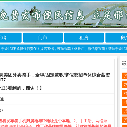
招聘
门市
租房
房
23不承担任何责任！提高警惕，谨防诈骗！做推广、做信息置顶！请加宁晋123客服微信：n
最
聘美团外卖骑手，全职/固定兼职/寒假都招单休综合薪资
177
123看到的，谢谢！】
联通
信）
查看发布者手机归属地与IP地址是否本地
。2、手工活、网络兼
收取费用的都是骗子！
找工作是往兜里挣钱，让你往外掏钱的都是