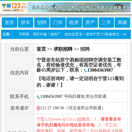
首页
拼车
招聘
门市
租房
房产
二手
商家
任！提高警惕，谨防诈骗！做推广、做信息置顶！请加宁晋123客服微信：ningjin0
公告：
当前位置
首页
>>
求职招聘
>> 招聘
宁晋老车站苏宁易购现招聘空调安装工数
名，有经验者优先，有高空证者优先，年
龄45周岁以下，联系：
13084563987
信息内容
【电话咨询时，请一定说明在宁晋123看到
的，谢谢！】
联系手机
13084563987
号码归属地:邢台市联通
发布者IP
121.27.100.96（河北省邢台市联通）
宁晋123(www.nj123.cc)提醒您：1、
请查看发布
者手机归属地与IP地址是否本地
。2、手工活、
网络兼职、刷单，都是骗子！凡以各种名义收取