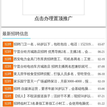
点击办理置顶推广
最新招聘信息
招聘
招聘门卫一名，60岁以下，包吃包住，电话：15231938903，工作地址：纪昌庄镇讲理村村北
03-07
招聘
宁晋台铃月城路店招聘 优秀导购2名，主播2名，会聊天就行 工资待遇优厚，公休2天 15833695134同微
06-21
招聘
西安电力金具门市库房招聘普工、司机各两名；工资高，待遇好，包吃住，有经验者优先；要求：年龄16-30周岁，身体素质好，能吃苦耐劳！ ☎️联系电话： 17782725597
02-19
招聘
宁晋台铃电动车月城路店 招聘主播两名想兼职就可以 25-35岁，15833695134同V
07-09
招聘
黄儿营学校食堂招聘切配，打饭人员多名，管吃管住，电话13503199843
06-10
招聘
家乐园宁晋天一广场诚聘保洁，月薪3000-4000，报名加微15612923067
02-19
招聘
招聘:自媒体运营，要求年龄30岁以下，会基础电脑即可，工作内容简单好做，薪意待遇底薪➕提成，工作地点新车站附近，有意者联系13739815204，微信同号
03-06
招聘
【招人】不耽误接送孩子；活好干不累；现招50岁以下女工；宁晋电视台附近；工资月结，不压工资；懂裁剪优先录用，电话：15227728588
07-21
招聘
招聘临时工3名暑假工寒假工小时工，会使用电脑优先，有合适的联系15533197597
01-22