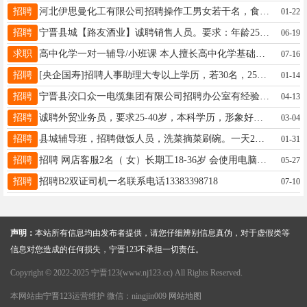
招聘
河北伊思曼化工有限公司招聘操作工男女若干名，食宿免费入3险工资面议，地址大曹庄工业园区，联系电话13630821118蔡老板
01-22
招聘
宁晋县城【路友酒业】诚聘销售人员。要求：年龄25至45岁，男女不限，有团队精神，沟通力强，有销售经验者优先。薪酬待遇面议。 地址：凤凰路紫金名苑西门南侧50米路东【唐朝酒店东北斜对角】 联系电话：13603195311
06-19
求职
高中化学一对一辅导/小班课 本人擅长高中化学基础补漏、拔高提升题，高考化学 90分，面向宁晋高一、高二、高三学生，线下授课，可免费试听一节课。 不讲死记硬背，用通俗逻辑拆解知识点，专门帮基础薄弱的孩子提分。高一打地基、高二补漏洞、高三刷题型，支持免费试听课，先体验再决定。
07-16
招聘
[央企国寿]招聘人事助理大专以上学历，若30名，25-45周岁男女不限，电话 13483954390 13831900455 (同微信)
01-14
招聘
宁晋县洨口众一电缆集团有限公司招聘办公室有经验会计2名工资面议待遇优厚有意者请联系王总17732939222
04-13
招聘
诚聘外贸业务员，要求25-40岁，本科学历，形象好气质佳；英语听说读写能力4级以上，能无障碍对接海外客户；有外贸工作经验者优先。待遇面议。电话：15930977900工作单位：河北蓝天塑业有限公司
03-04
招聘
县城辅导班，招聘做饭人员，洗菜摘菜刷碗。一天2顿饭。年前干7天，年后干8天。一共干15天。15127939983
01-31
招聘
招聘 网店客服2名（ 女）长期工18-36岁 会使用电脑打字 有经验者优先 熟悉电脑基本操作 地址新县医院东行500米附近 有意向的可以联系：13932941907（同微信有意可私聊）有附近者随时联系
05-27
招聘
招聘B2双证司机一名联系电话13383398718
07-10
声明：
本站所有信息均由发布者提供，请您仔细辨别信息真伪，对于虚假类等
信息对您造成的任何损失，宁晋123不承担一切责任。
Copyright © 2022-2025 宁晋123(www.nj123.cc) All Rights Reserved.
本网站由
宁晋123
运营维护 微信：ningjin009
网站地图