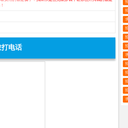
骗！
拨打电话