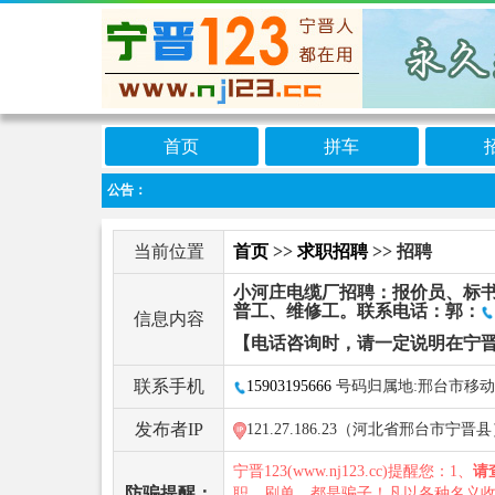
首页
拼车
公告：
当前位置
首页
>>
求职招聘
>> 招聘
小河庄电缆厂招聘：报价员、标
普工、维修工。联系电话：郭：
信息内容
【电话咨询时，请一定说明在宁晋
联系手机
15903195666
号码归属地:邢台市移动
发布者IP
121.27.186.23（河北省邢台市宁晋
宁晋123(www.nj123.cc)提醒您：1、
请
防骗提醒：
职、刷单，都是骗子！凡以各种名义