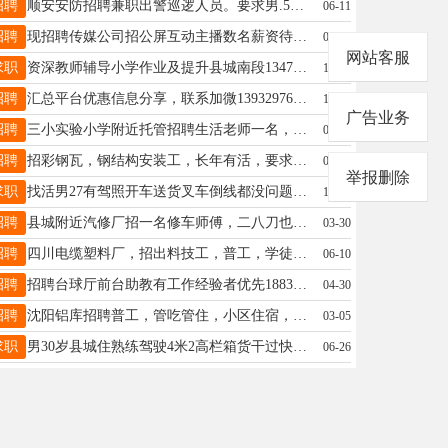
招聘
顺安安防招聘兼职出警巡逻人员。要求男.50岁以下.开车熟练，责任心强，晚7点至早7点（两个人值班），上一天休一天，一个班75元。电话18132190110
06-11
招聘
现招聘传媒公司招公屏互动主播数名薪资待遇优厚4000至1万＋公司氛围好有宿舍有地暖要求女生18到35岁有意者联系 18833452917
02-02
网站客服
求职
资深教师辅导小学作业及提升县城南段13473063505
10-11
招聘
汇总平台优惠信息分享，联系加微13932976361
11-04
广告业务
招聘
三小实验小学附近托管招聘生活老师一名，要求有责任心，会开车，☎️19912055797
05-26
招聘
招彩钢瓦，钢结构安装工，长年有活，要求能上高，工资200-280，电话15933198879非诚勿扰
05-24
举报删除
求职
找活男27有驾照开车送货叉车倒线都没问题，随时能走，缺人的联系17692988212
10-21
招聘
县城附近汽修厂招一名修车师傅，二八刀也可以，工资面谈电话15075909392
03-30
招聘
四川电缆塑料厂，招出料技工，普工，学徒各一名，冬暖夏凉，吃住条件好，待遇高，15588886699
06-10
招聘
招聘台球厅前台助教有工作经验者优先18832967267
04-30
招聘
沈阳铝库招聘普工，管吃管住，小区住宿，要求有工作经验！联系电话13898832879
03-05
求职
男30岁县城住熟练驾驶4米2高栏箱货干过快递物流找个长期稳定的工作不怕吃苦认真负责电话15830726166微信同号
06-26