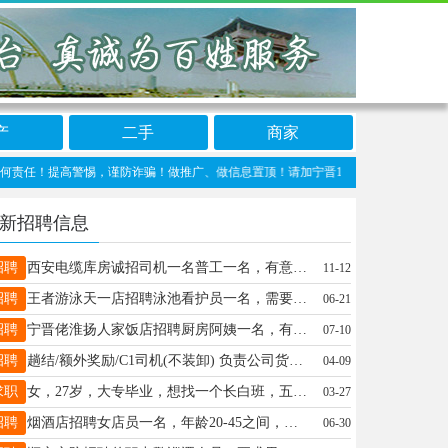
产
二手
商家
！提高警惕，谨防诈骗！做推广、做信息置顶！请加宁晋123客服微信：ningjin009
新招聘信息
招聘
西安电缆库房诚招司机一名普工一名，有意联系13131926709
11-12
招聘
王者游泳天一店招聘泳池看护员一名，需要会游泳，有责任心，长期短期都行有证优先录取年龄18-50岁，薪资面议联系电话13073195442
06-21
招聘
宁晋佬淮扬人家饭店招聘厨房阿姨一名，有工作经验者优先招联系电话18014058708
07-10
招聘
趟结/额外奖励/C1司机(不装卸) 负责公司货物运输，无需装车卸车，工资按单结算，月保障7000－8000，上不封顶，C本及以上驾照即可，年龄22－55岁 电话：19262201187（同微）
04-09
求职
女，27岁，大专毕业，想找一个长白班，五点到五点半下班最好之前干过代课老师和托管（电话销售保险勿扰）联系19331950730
03-27
招聘
烟酒店招聘女店员一名，年龄20-45之间，有烟酒销售经验优先，月公休3天，薪资待遇面议，联系电话：18733982865
06-30