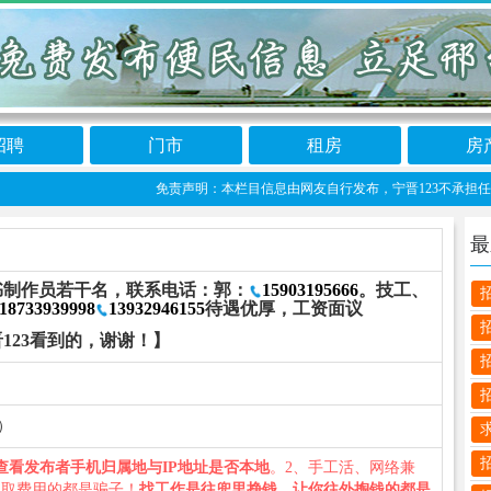
招聘
门市
租房
房
免责声明：本栏目信息由网友自行发布，宁晋123不承担任何责任
最
书制作员若干名，联系电话：郭：
15903195666
。技工、
18733939998
13932946155
待遇优厚，工资面议
123看到的，谢谢！】
县）
查看发布者手机归属地与IP地址是否本地
。2、手工活、网络兼
收取费用的都是骗子！
找工作是往兜里挣钱，让你往外掏钱的都是