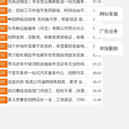
招聘
吉凤达物流｜专业货运搬家配送一站式服务✅整车零担全境直达💟专线往返高效配送🌐全国网点网络运营👍货运搬家、货物托运、长短途运输🚚京津冀货运认准【吉凤达】靠谱省心！📣火热招聘👉B本双证司机2名👉C1本蓝牌货车司机👉六米八高栏车司机薪资待遇优厚，长期稳定活源多！热线：17717726333微信同号，招聘长期有效！
07-29
招聘
急，招加工可外放可拿回家做，时间自由不限年龄☎️v13483951601
11-12
网站客服
招聘
📢招聘电话销售 无经验可带，带薪培训 底薪3000+高提成+奖金，多劳多得 沟通流利、有赚钱欲望即可 📍工作地址：宁晋县医院附近 📞联系：13831944276
03-25
招聘
头等舱运输服务（河北）有限公司邢台分公司招聘宁晋区域到石家庄跨城业务25-55周岁，身体健康，形象端正，无不良嗜好。驾龄3年以上，无严重违法记录。退伍军人及有网络司机资格证者优先。
06-30
广告业务
招聘
招聘老师，语数英。有教室师资格证，有教学经验，工资5000+ 联系电话15131963012 公休。
03-11
求职
找个外地年底看守库房的，有需要的老板电话联系18831999200
01-25
举报删除
求职
男37能长期起早包厢车经常熟练驾驶东亚家具附近居住。找各种日结或者长期工作等15127908173
06-16
求职
男36岁有中级消防设施操作员证有主业时间灵活寻一份兼职工作需要的老板联系13383397169
07-21
招聘
宁晋车鲁班一站式汽车服务中心，招聘汽车美容技师两名，车内精洗护理，车外抛光打蜡，太阳膜等。洗车工六名可培训美容技能。地址宁晋南环路玉德里小区对过路南，电话15931996703
09-02
招聘
信息内容 电缆公司诚聘销售精英，要求:女年龄25-35岁，五官端正，有电缆销售经验者优先薪资待遇:底薪3000+提成+奖金，8小时工作制，公休4天，无需出差!地址:宁晋县电话:13589026003
09-17
招聘
四川攀枝花电缆门市招工，轻松不累，待遇好 踏实，能干，有工作经验者优先！13882330488
06-26
招聘
黄儿营餐饮招聘店长一名，工资面议。13903397554
11-06