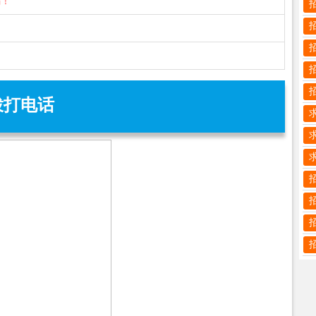
骗！
拨打电话