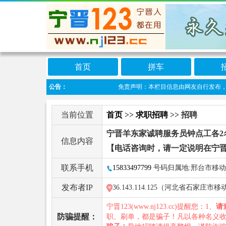
首页
拼车
公告：
免责声明：本栏目信息由网友自行发布，宁晋12
当前位置
首页
>>
求职招聘
>> 招聘
宁晋羊东家诚聘服务员钟点工各2
信息内容
【电话咨询时，请一定说明在宁晋
联系手机
15833497799
号码归属地:邢台市移动
发布者IP
36.143.114.125（河北省石家庄市移
宁晋123(www.nj123.cc)提醒您：1、
请
防骗提醒：
职、刷单，都是骗子！凡以各种名义