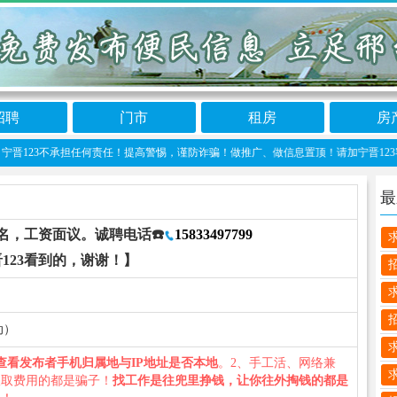
招聘
门市
租房
房
3不承担任何责任！提高警惕，谨防诈骗！做推广、做信息置顶！请加宁晋123客服微信：n
最
名，工资面议。诚聘电话☎️
15833497799
123看到的，谢谢！】
动）
查看发布者手机归属地与IP地址是否本地
。2、手工活、网络兼
收取费用的都是骗子！
找工作是往兜里挣钱，让你往外掏钱的都是