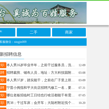
产
二手
商家
ingjin009
新招聘信息
求职
本人男16岁毕业半年，之前干过服务员，洗车工，顺心捷达装卸工，本人想再宁晋县找个工作，服务员装卸工洗车都可以本人吃苦耐劳，联系方式16768123928
12-09
招聘
招聘裁剪、铺布人员，地址：方大科技园附近杨家庄村，电话：13831983695
03-08
求职
本人男37岁，踏实能干，之前在厂子里上班因效益不好现在在家待业，能熟练使用叉车，现想找一份稳定工作有需要的老板联系我15131962607（微信同号）（保险业务类）的勿扰
03-09
招聘
宁晋小拇指和平大街店招聘汽修工一名，要求经验丰富！工资面议！联系电话13229867091微信同号
07-31
求职
哪位老板招临时工日结也行啥活都能干有需要的老板联系13132470309微信同步
07-05
求职
男38；干过车床；会开车；大陆村附近找个活计；最好计件工资；15175975102
10-20