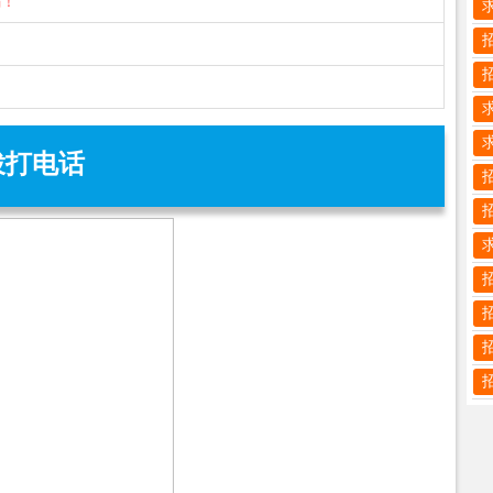
骗！
拨打电话