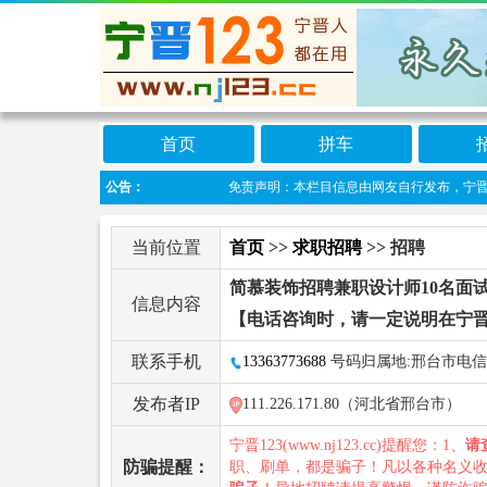
首页
拼车
公告：
免责声明：本栏目信息由网友自行发布，宁晋123
当前位置
首页
>>
求职招聘
>> 招聘
简慕装饰招聘兼职设计师10名面
信息内容
【电话咨询时，请一定说明在宁晋
联系手机
13363773688
号码归属地:邢台市电信
发布者IP
111.226.171.80（河北省邢台市）
宁晋123(www.nj123.cc)提醒您：1、
请
防骗提醒：
职、刷单，都是骗子！凡以各种名义