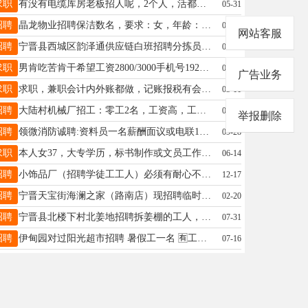
求职
有没有电缆库房老板招人呢，2个人，活都会干，电话18731901125
05-31
招聘
晶龙物业招聘保洁数名，要求：女，年龄：60周岁以内，工作地点：晶澳东城园区，工资面议；电话：13731590180
06-03
网站客服
招聘
宁晋县西城区韵泽通供应链白班招聘分拣员2名；临时工忽扰；有意者电联13333119556
03-01
求职
男肯吃苦肯干希望工资2800/3000手机号19293191175
03-25
广告业务
求职
求职，兼职会计内外账都做，记账报税有会计证，电话15612991697
03-11
招聘
大陆村机械厂招工：零工2名，工资高，工资准当，一定是大陆村附近的，电话16630978222
05-24
举报删除
招聘
领微消防诚聘:资料员一名薪酬面议或电联18031125307
09-28
求职
本人女37，大专学历，标书制作或文员工作联系电话15613914445
06-14
招聘
小饰品厂（招聘学徒工工人）必须有耐心不压工资/免费培训/薪资5500长期稳定可代加工合作！非诚勿扰！电话+15028912282
12-17
招聘
宁晋天宝街海澜之家（路南店）现招聘临时营业员。年龄：30周岁以下底薪加提成月薪3500-5500不等两班倒半天班法定节假日3薪。电话15075904355
02-20
招聘
宁晋县北楼下村北姜地招聘拆姜棚的工人，拆拉一个棚130元。🈶️意向干的联系电话☎️19033406333
07-31
招聘
伊甸园对过阳光超市招聘 暑假工一名 🈶工作经验的，会收银的，优选录取，待遇优厚。 要求：性格外向开朗，沟通能力好，工资面议。 ​☎️18713958383
07-16