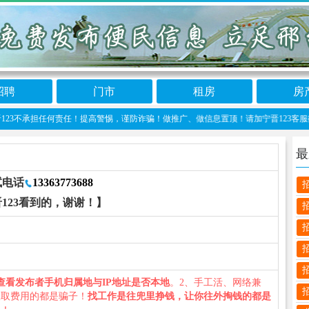
招聘
门市
租房
房
不承担任何责任！提高警惕，谨防诈骗！做推广、做信息置顶！请加宁晋123客服微信：nin
最
试电话
13363773688
123看到的，谢谢！】
查看发布者手机归属地与IP地址是否本地
。2、手工活、网络兼
收取费用的都是骗子！
找工作是往兜里挣钱，让你往外掏钱的都是