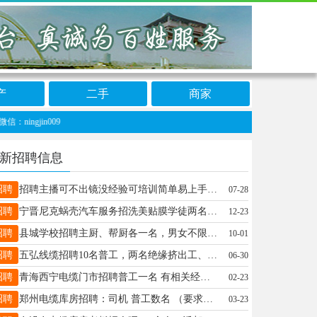
产
二手
商家
gjin009
新招聘信息
招聘
招聘主播可不出镜没经验可培训简单易上手保底工资3000年龄18到35联系方式18632926825
07-28
招聘
宁晋尼克蜗壳汽车服务招洗美贴膜学徒两名管住中午管饭电话 19803297766
12-23
招聘
县城学校招聘主厨、帮厨各一名，男女不限，要求身体健康，年龄60周岁以下，干净利索，电话：19933222700
10-01
招聘
五弘线缆招聘10名普工，两名绝缘挤出工、钢带工、成缆工（有工作经验优先）地址：黄儿营村北联系电话：17733932889耐压试验员（男，有无经验均可，20岁-45岁)巡检员（女，有无经验均可，不超40岁）工资待遇面议联系电话:15100913093
06-30
招聘
青海西宁电缆门市招聘普工一名 有相关经验者优先 联系电话：19997333778
02-23
招聘
郑州电缆库房招聘：司机 普工数名 （要求熟练工）待遇优厚 ，设施齐全。联系电话：13526709820
03-23