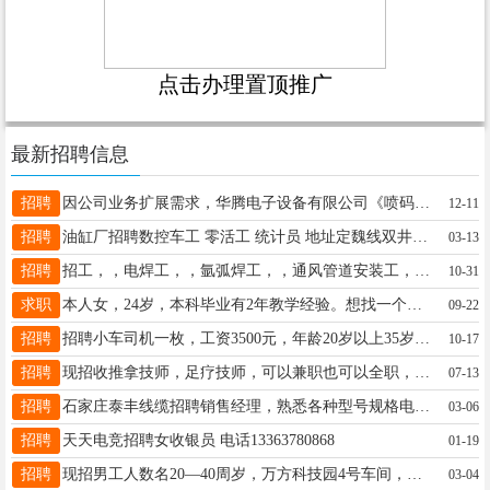
点击办理置顶推广
最新招聘信息
招聘
因公司业务扩展需求，华腾电子设备有限公司《喷码机》现诚聘以下工作人员:18_35岁月工资3000——5000，管吃住，地址，洨口村华腾电子设备有限公司，门市部，工资加提成加奖金，会开车者，优选：电话:1883349990515933340957
12-11
招聘
油缸厂招聘数控车工 零活工 统计员 地址定魏线双井村 13833951114
03-13
招聘
招工，，电焊工，，氩弧焊工，，通风管道安装工，工资（4500-7000）工资月结，地址，上城华府东500米，金力泰不锈钢，电话，15127926633
10-31
求职
本人女，24岁，本科毕业有2年教学经验。想找一个初中数学老师的I作，一对一或班课都行，全职。电话15175963165
09-22
招聘
招聘小车司机一枚，工资3500元，年龄20岁以上35岁以下，节假日休息。 联系电话：18803310005
10-17
招聘
现招收推拿技师，足疗技师，可以兼职也可以全职，不用坐班，平台接单，高佣金，要求有经验优先，有意私聊，18931173551，18931173551
07-13
招聘
石家庄泰丰线缆招聘销售经理，熟悉各种型号规格电缆，有销售经验，熟悉电脑和做报价单，库房门市都干过！管吃管住工资面议13315988166
03-06
招聘
天天电竞招聘女收银员 电话13363780868
01-19
招聘
现招男工人数名20—40周岁，万方科技园4号车间，工资面议。要求高中毕业，身体健康。有在电缆厂或其它工厂工作经验的优先录取。电话：15932097913、17731930569
03-04