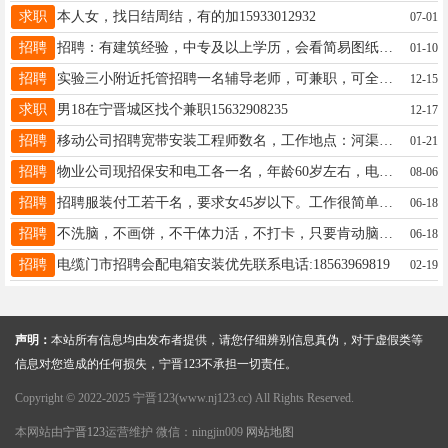
求职
本人女，找日结周结，有的加15933012932
07-01
招聘
招聘：有建筑经验，中专及以上学历，会看简易图纸，会简易绘图，会开车，20—35之间，工作地址：宁晋县县内，联系电话：13301397265
01-10
招聘
实验三小附近托管招聘一名辅导老师，可兼职，可全职，工资面议，双休，有节假日福利。☎️19912050838（加微信）。
12-15
求职
男18在宁晋城区找个兼职15632908235
12-17
招聘
移动公司招聘宽带安装工程师数名，工作地点：河渠贾家口大陆村区域各乡镇就近安排工资薪酬4000-10000。工资有保障，有五险要求：高中及以上学历有经验者优先工作踏实长期工联系13483946067
01-21
招聘
物业公司现招保安和电工各一名，年龄60岁左右，电工有电工证或工作经验优先，电话13463931692张经理
08-06
招聘
招聘服装付工若干名，要求女45岁以下。工作很简单都是自动化设备！上手就会工资月结！可接送孩子！地点东南汪。有意17733031187。
06-18
招聘
不洗脑，不画饼，不干体力活，不打卡，只要肯动脑子，会说话。老的丑的更好。在哪都能做。不是上班的，轻资产知识付费，看清楚再联系。连麦一分钟一块，保月收入最低5K—2W。 13288881560
06-18
招聘
电缆门市招聘会配电箱安装优先联系电话:18563969819
02-19
声明：
本站所有信息均由发布者提供，请您仔细辨别信息真伪，对于虚假类等
信息对您造成的任何损失，宁晋123不承担一切责任。
Copyright © 2022-2025 宁晋123(www.nj123.cc) All Rights Reserved.
本网站由
宁晋123
运营维护 微信：ningjin009
网站地图