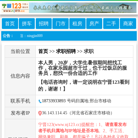
首页
拼车
招聘
门市
租房
房产
二手
商家
微信：ningjin009
公告：
当前位置
首页
>>
求职招聘
>> 求职
本人男，20岁，大学生暑假期间想找工
作，在家乐园超市干过，也干过饭店的服
务员，想找一份合适的工作
信息内容
【电话咨询时，请一定说明在宁晋123看到
的，谢谢！】
联系手机
18733933893
号码归属地:邢台市移动
发布者IP
36.143.114.45（河北省石家庄市移动）
宁晋123(www.nj123.cc)提醒您：1、
请查看发布
者手机归属地与IP地址是否本地
。2、手工活、
网络兼职、刷单，都是骗子！凡以各种名义收取