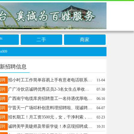
产
二手
商家
9
新招聘信息
招聘
招小时工工作简单容易上手有意者电话联系18658109771
11-04
招聘
广广冷饮店诚聘优秀店员2-3名女生点单收银原料备货年龄19-28岁形象好有责任心善于沟通擅长拍短视频线上团购宣传底薪+提成+全勤奖工作时间9点-9点综合工资3000-6000电话15131361369
07-30
招聘
广西南宁电缆库房招聘普工一名待遇优厚电话18878994137要求18-25干过的
06-16
招聘
宁晋天一广场叩朴创意料理招聘啦、现诚聘服务员2名、后厨配菜1名、要求：长期工、年龄18至35周岁、有连锁餐饮工作经验优先、联系电话：13910682937（微信同号）
04-07
招聘
招长期工！月工资3500元，女，干净利索，负责理货及分装，卖货等，工作时间早8.30-12点，下午2点-7.30，工作满两个月加全勤奖200元，童泰东边加吉特团购仓19913019992
02-23
招聘
诚聘美甲美睫师及带薪学徒！本店现招聘成手美甲师，薪资待遇优厚（面议）；同时欢迎零基础学徒加入，带薪培训，快速上岗。有意者请直接电话联系详谈。 联系电话：18615020302 （若打不通看到会回复的）
10-31