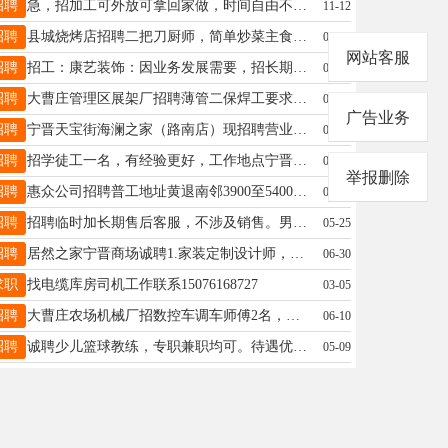
招聘
急，招加工可外放可拿回家做，时间自由不限年龄☎️v13483951601
11-12
招聘
县城烧烤店招聘二把刀厨师，简单炒菜主食砂锅。18233538898
05-30
网站客服
招聘
招工：康艺装饰：因业务发展需要，招长期装修工人2～3名，本团队从事装修行业十余年，常年有活干，招熟练吊顶工，工资面议，电话13463943700微信同号
08-03
招聘
大曹庄管理区展架厂招聘薄管二保焊工要求有工作经验工资7000+联系人贾先生15832969712
03-07
广告业务
招聘
宁晋天宝街海澜之家（路南店）现招聘营业员。年龄：30周岁以下底薪加提成月薪3500-5500不等，两班倒半天班 法定节假日3薪 缴纳5险每月4天公休。电话 15075904355
07-13
招聘
招学徒工一名，有经验更好，工作地点宁晋室内家具定制安装，联系电话，15532971414
08-27
举报删除
招聘
惠众公司招聘普工地址黄退南邻3900至5400元每月男女不限工作简单易上手长白班8个小时有意者联系15131900390
04-21
招聘
招聘临时加长期售后客服，不涉及销售。男女不限，一天100-160，培训6天，带薪培训。面试从速。☎️：19061895105（微信同号）
05-25
招聘
居然之家宁晋商场诚聘1.家装定制设计师，有2年相关工作经验；2.家装行业销售员，年龄25-35，高中以上学历，有相关销售经验，联系电话：15100951802
06-30
求职
找电缆库房司机工作联系15076168727
03-05
招聘
大曹庄农场机械厂招数控车调车师傅2名，工资8000-10000，加班另算，联系电话:15076880464
06-10
招聘
诚聘少儿篮球教练，专职兼职均可。待遇优厚，可面谈。联系电话17340912550微同号！诚聘少儿篮球教练，专职兼职均可。待遇优厚，可面谈。联系电话17340912550微同号
05-09