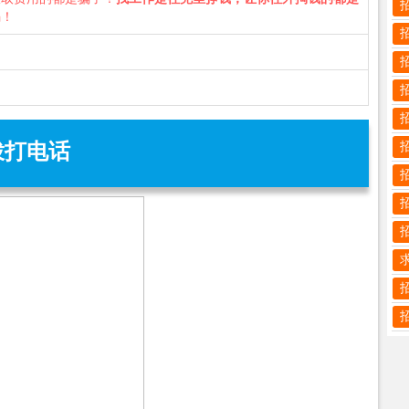
骗！
拨打电话