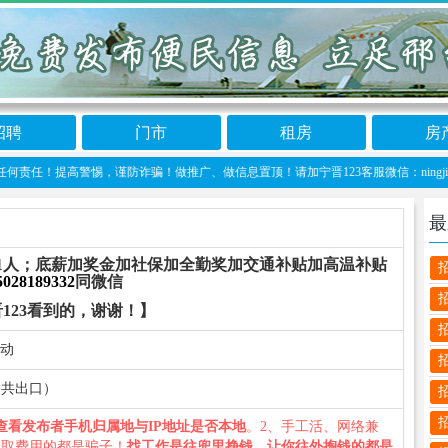
招聘
门市
租房
房
！提高警惕，谨防诈骗！做推广、做信息置顶！请加宁晋123客服微信：ningjin00
最
1人；底薪加奖金加社保加全勤奖加交通补贴加高温补贴
5028189332
同微信
123看到的，谢谢！】
移动
网公共出口）
查看发布者手机归属地与IP地址是否本地
。2、手工活、网络兼
收取费用的都是骗子！
找工作是往兜里挣钱，让你往外掏钱的都是