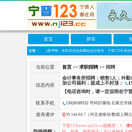
首页
拼车
公告：
免责声明：本栏目信息由网友自行发布，宁晋123不承担任何责任
当前位置
首页
>>
求职招聘
>> 招聘
会计事务所招聘：销售5人；外勤
加公司福利；提成上不封顶；
1
信息内容
【电话咨询时，请一定说明在宁晋
联系手机
15028189332
号码归属地:石家庄市
发布者IP
39.144.84.7（河北省移动/数据上
宁晋123(www.nj123.cc)提醒您：1、
请
防骗提醒：
职、刷单，都是骗子！凡以各种名义