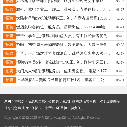
招聘
大禾成【哆来咪】招聘啦！服务生30名男女不限18～35周岁、薪资6000➕，保洁:35-45周岁、薪资2000+全勤200+餐补300，短期勿扰18713912971同微
08-07
招聘
农机厂诚聘男零工，焊工，业务员，直播销售，地址：大陆村，电话：15130968443,15933095483
03-07
招聘
大陆村圣和农机诚聘磨床工1名；有意者请联系15930499740
12-26
招聘
饭店急聘各岗位：服务员、后厨岗位，3300-4300地址晶龙街吉祥路交口有意者联系： 18533081071
07-21
招聘
宁晋中学食堂招聘厨师面点人员，有工作经验者优先，联系电话15032450290
06-12
招聘
招聘：初中周六班物理老师，数学老师。大曹庄培优教育。电话13400191545微信同号。联系人：陈老师
09-08
招聘
宁晋天一广场对过尚客优酒店，诚聘酒店客房人员一名，待遇优厚有节假日，联系人王店长17733964678
02-17
招聘
招聘销售员5名，熟练操作CNC工1名，数控车床工1名，车间主任1名，工作地址：宁晋县西城区南柳村附近机械厂，联系电话：13463890666
02-17
招聘
大门凤火锅鸡招聘服务员一位工资面议。 电话：17731446612
03-15
招聘
上城华府A区美容院长期招聘店长1名，美容师，公休4天，底薪+高提成+奖金，有无经验均可，带薪培训。咨询电话15532917630
05-31
声明：
本站所有信息均由发布者提供，请您仔细辨别信息真伪，对于虚假类等
信息对您造成的任何损失，宁晋123不承担一切责任。
Copyright © 2022-2025 宁晋123(www.nj123.cc) All Rights Reserved.