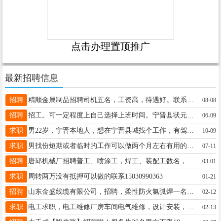
点击办理置顶推广
最新招聘信息
招聘
精顺金属制品招聘司机五名，工资高，待遇好。联系电话：19720331486。李主任
08-08
招聘
招工。可一定程度上自己选择上班时间。宁晋县状元路实验一小对过至臻烧饼。电话15227337800
06-09
求职
男22岁，宁晋本地人，想在宁晋县城找个工作，有驾驶证。卖过东西，电话：18501959413，微信同号
10-09
求职
男找份短期或者临时的工作可以做两个月左右有用的老板联系V同号13373197552
07-11
招聘
唐邱机械厂招聘普工、喷涂工，焊工、装配工数名，计件工资6000-10000元，上不封顶，多劳多得。要求年龄28-45岁，身体健康，服从工作安排，有相关经验者优先录用。联系电话15227698322
03-01
求职
周转两万没有抵押可以做的联系15030990363
01-21
招聘
山东金盛线缆有限公司，招聘，柔性防火氩弧焊一名，业务员5名，销售主管1名，待遇好，管吃住，工资月结， 13402222111微信同步，工作地点：济南
02-12
求职
电工求职，电工维修厂房车间电气维修，设计安装，装配电箱，安装变频器，设备安装调试。家庭线路故障及维修。联系电话13722934936，19030192987
02-13