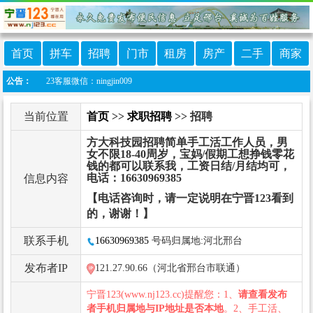
首页
拼车
招聘
门市
租房
房产
二手
商家
23客服微信：ningjin009
公告：
当前位置
首页
>>
求职招聘
>> 招聘
方大科技园招聘简单手工活工作人员，男
女不限18-40周岁，宝妈/假期工想挣钱零花
钱的都可以联系我，工资日结/月结均可，
电话：16630969385
信息内容
【电话咨询时，请一定说明在宁晋123看到
的，谢谢！】
联系手机
16630969385
号码归属地:河北邢台
发布者IP
121.27.90.66（河北省邢台市联通）
宁晋123(www.nj123.cc)提醒您：1、
请查看发布
者手机归属地与IP地址是否本地
。2、手工活、