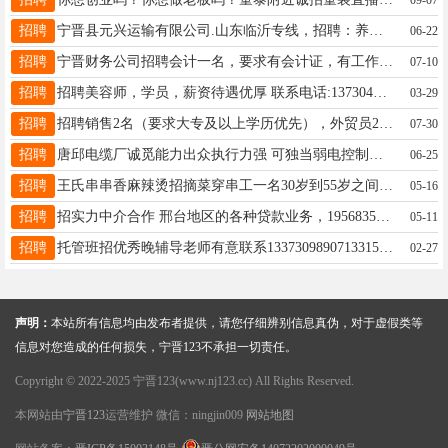
招聘
宁晋县元兴运输有限公司.山东临沂专线，招聘：养牛场喂牛工人一名，A2开半挂，招在公司提货C1、B2本司机，驾驶经验在2年以上者，勤劳善良、有责任心、优先录用，工资面议。有意者联系13903192047非诚勿扰。
06-22
招聘
宁晋财务公司招聘会计一名，要求有会计证，有工作经验，亚威领郡门口，15733116841
07-10
招聘
招聘美容师，学员，薪资待遇优厚 联系电话:13730484777
03-29
招聘
招聘销售2名（要求大专及以上学历优先），外贸员2名，车间组装工2名、试验台实验员2名（要求男，40岁以下），库管1名，工作地址：宁晋县西城区南留村附近机械厂，联系电话：13463890666
07-30
招聘
唐邱电缆厂诚觅能力出众执行力强 可独当弱电控制电缆技术一面的得力之人有意者请联系-13931914633
06-25
招聘
王氏串串香麻辣烫招摘菜穿串工一名30岁到55岁之间，手头利落（女工），有工作经验者优先录用。15030932622打算干的才打电话
05-16
招聘
招实力中介合作 邢台地区的各种贷款业务，19568358183同微
05-11
招聘
托管班招优秀晚辅导老师有意联系1337309890713315936507
02-27
声明：
本站所有信息均由发布者提供，请您仔细辨别信息真伪，对于虚假类等
信息对您造成的任何损失，宁晋123不承担一切责任。
Copyright © 2022-2025 宁晋123(www.nj123.cc) All Rights Reserved.
本网站由
宁晋123
运营维护 微信：ningjin009
网站地图