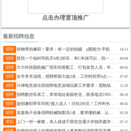
点击办理置顶推广
最新招聘信息
招聘
得物寄拍兼职！要求：有一定的拍摄、p图能力/手机即可/平时爱拍照/年满18周岁，男女不限/薪资：一单收益50~100不等，每天可接单5~10单起/要求长期兼职，无需坐班，会拍摄照片，能简单处理图片即可！联系：13373397072
10-13
招聘
想找一个临时司机开4米2的车，有C本就可以，找一个开车稳当的，家在宁晋县城，或者河渠附近都可以，联系电话，15133286715
09-04
招聘
方大科技园机械厂招车间装配工，打包发货人员，年龄是25-45岁，能长期工作的，薪资待遇面议联系电话18831929696
08-02
招聘
全羊李羊汤馆，招聘帮厨大姐2名，工作时间早6点——下午2点，简单轻松活不累，电话：16603199068（微信同步）
07-07
招聘
斗神电竞俱乐部招聘电竞游戏玩家工作要求：需熟练掌握至少1款电脑端游，如《三角洲行动》《英雄联盟》《永劫无间》《绝地求生》《无畏契约》等。工资4000-9000电话:15097998331同微信
12-26
招聘
招聘数控车床工，库管地址南留村北，联系电话19831973000。
06-10
招聘
急招兼职带车司机!接人送人！日结200元！工作时长约2小时左右!路程25公里左右!车牌为冀E牌照!仅限8年以内私家车!网约车和出租车勿扰！有意者联系18732923933微信同号！可以直接加微信
06-02
招聘
龙嘉电子设备招聘机械制图员1名，要求懂机械，认真负责，40岁以内，联系电话19912007505
05-26
求职
上门一对一家教，本人就读于西安交通大学钱学森学院，可补习初中 高中英语 数学 物理 化学，英语四六级已过，教过高三数学英语物理化学，家住县城，上门带课，培优补弱，查漏补缺。需要请加微信联系 13730093582
07-15
招聘
你想创业吗？你想做老板吗？童泰附近诚招童装直播，入股式模式，有自己工厂。要求：女18-35岁，活泼开朗，语言流畅，表达能力强，有经验者优先录取。薪资5000起，上不封顶。电话15033194211
09-07