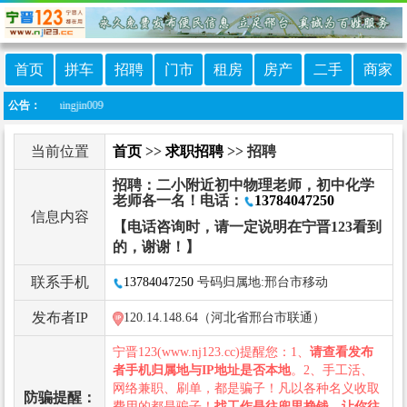
首页
拼车
招聘
门市
租房
房产
二手
商家
ningjin009
公告：
当前位置
首页
>>
求职招聘
>> 招聘
招聘：二小附近初中物理老师，初中化学
老师各一名！电话：
13784047250
信息内容
【电话咨询时，请一定说明在宁晋123看到
的，谢谢！】
联系手机
13784047250
号码归属地:邢台市移动
发布者IP
120.14.148.64（河北省邢台市联通）
宁晋123(www.nj123.cc)提醒您：1、
请查看发布
者手机归属地与IP地址是否本地
。2、手工活、
网络兼职、刷单，都是骗子！凡以各种名义收取
防骗提醒：
费用的都是骗子！
找工作是往兜里挣钱，让你往