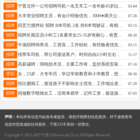
招聘
宁晋北环一公司招聘司机一名叉车工一名年龄45岁以下联系电话 18830910714
03-04
招聘
大丰管业招聘文员，有会计经验优先，3000➕两天公休，一天八个小时，位置在宁纺弘善寺附近，35岁以下，会做EXcei表格，联系电话13172678927有需要的联系我
07-26
招聘
四芝兰搅拌站 招聘 B本司机 2名 持B本驾驶证，有相关经验优先 工作稳定，待遇优厚，工资准时发放 ☎15833663001
03-15
招聘
招聘长期店员小时工1名要求女25-35岁有耐心，有责任心工作地点颐和绿洲北区有意者联系15100979523
08-26
招聘
牛场招聘饲养员，工资高，工作轻松，有经验者优先，有意联系13831973730
03-11
招聘
找带车司机，帮公司接送客户。时间自由2小时左右。立结200v信同号15531933505
11-17
招聘
高薪诚聘：弱电技术员，主要工作有，监控系统安装调试，综合布线系统安装调试，机房系统安装调试，办公设备安装调试，有经验者优先，有社保，奖金等，工作地址宁晋交警队附近15200029966
07-16
求职
女，23岁，大专学历，学过学前教育和小学教育，想找一份有关幼儿园的工作，有幼儿园工作经验，在县城居住。电话号码是：18531911898，微信同号。
09-30
招聘
招出腊烛工，接送孩子不影响女士优先，工作地址老派出所附近。电话15930930903
07-29
招聘
招做数字蜡烛女工，活简单易学，记件工资，接送孩子方便。招王村周边，电话13930960740
07-05
声明：
本站所有信息均由发布者提供，请您仔细辨别信息真伪，对于虚假类等
信息对您造成的任何损失，宁晋123不承担一切责任。
Copyright © 2022-2025 宁晋123(www.nj123.cc) All Rights Reserved.