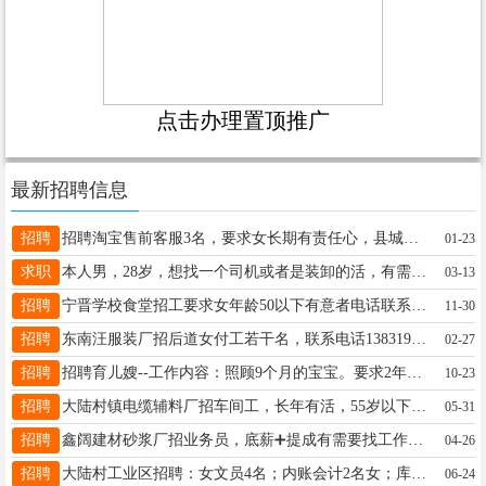
点击办理置顶推广
最新招聘信息
招聘
招聘淘宝售前客服3名，要求女长期有责任心，县城工作，管吃住，公休奖全勤奖团建年终奖，有经验者优先录用联系电话19831674675同微
01-23
求职
本人男，28岁，想找一个司机或者是装卸的活，有需要的老板看过来！电话18830944715 有力气，有耐心，期望薪资5000左右
03-13
招聘
宁晋学校食堂招工要求女年龄50以下有意者电话联系18396788875
11-30
招聘
东南汪服装厂招后道女付工若干名，联系电话13831974908
02-27
招聘
招聘育儿嫂--工作内容：照顾9个月的宝宝。要求2年以上工作经验。薪资:4500元/月上班时间：早8点到晚6点。联系人李先生，电话：18182676768
10-23
招聘
大陆村镇电缆辅料厂招车间工，长年有活，55岁以下，身体健康，联系电话13633193331
05-31
招聘
鑫阔建材砂浆厂招业务员，底薪➕提成有需要找工作的联系15175917888
04-26
招聘
大陆村工业区招聘：女文员4名；内账会计2名女；库管2名；车间组装女工6名；折弯机操作工2名；二保焊6名；组装工6名；男零活工3名；大陆村附近优先！电话13931933761
06-24