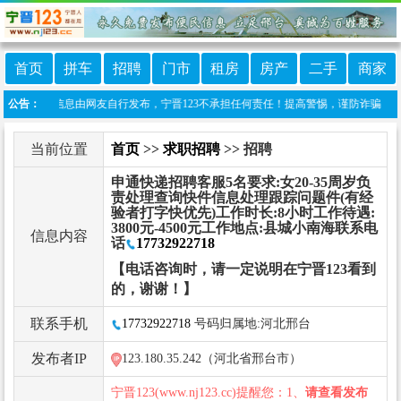
首页
拼车
招聘
门市
租房
房产
二手
商家
：本栏目信息由网友自行发布，宁晋123不承担任何责任！提高警惕，谨防诈骗！做推广、做
公告：
当前位置
首页
>>
求职招聘
>> 招聘
申通快递招聘客服5名要求:女20-35周岁负
责处理查询快件信息处理跟踪问题件(有经
验者打字快优先)工作时长:8小时工作待遇:
3800元-4500元工作地点:县城小南海联系电
信息内容
话
17732922718
【电话咨询时，请一定说明在宁晋123看到
的，谢谢！】
联系手机
17732922718
号码归属地:河北邢台
发布者IP
123.180.35.242（河北省邢台市）
宁晋123(www.nj123.cc)提醒您：1、
请查看发布