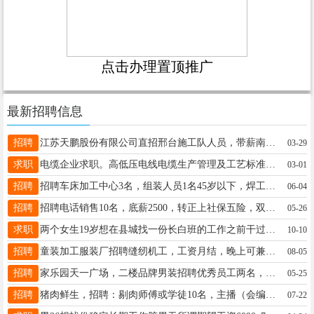
点击办理置顶推广
最新招聘信息
招聘
江苏天鹏股份有限公司直招邢台施工队人员，带薪南京培训七天全国各地炼油厂工作一天280元管住不管吃月结表现好可转正交五险要求男45岁以下开具无犯罪记录证明南京体检。晚8-10联系V15803393122
03-29
求职
电缆企业求职。高低压电线电缆生产管理及工艺标准质量管理。手机微信：15833725544
03-01
招聘
招聘车床加工中心3名，组装人员1名45岁以下，焊工两名。电话联系15227331691地址：宁晋县青银高速路口北行两公里，中午管饭一天8.5小时，招聘学徒工35岁以下男女不限
06-04
招聘
招聘电话销售10名，底薪2500，转正上社保五险，双休法定节假日休，15231901890同微
05-26
求职
两个女生19岁想在县城找一份长白班的工作之前干过幼师和客服联系电话：17732921720
10-10
招聘
童装加工服装厂招聘缝纫机工，工资月结，晚上可兼职，天河城附近，18730992510
08-05
招聘
家乐园天一广场，二楼品牌男装招聘优秀员工两名，要求有销售经验，沟通能力强，电话13313391660
05-25
招聘
猪肉鲜生，招聘：剔肉师傅或学徒10名，主播（会编辑视频）一名，工资面议，地址：永安街与西二环交叉口西行50米路南。联系电话13323199049
07-22