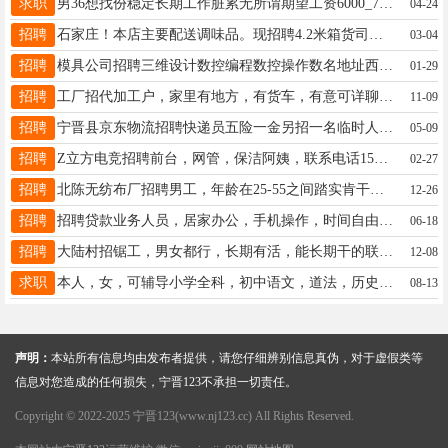
求职
男36想找份稳定长期工作脏累无所谓期望工资6000_7000的有需要的老板联系13373197552
04-24
招聘
石家庄！本店主要配送调味品。现招聘4.2米箱货司机两名，工资5000，需要跟车装卸。管住宿管中午饭。地址：石家庄建设大街南三环..附近。电话15176966088
03-04
招聘
模具公司招聘三维设计数控编程数控操作数名地址西城开发区电话 18631911115
01-29
招聘
工厂招代加工户，家里有地方，有货车，有意可详聊，电话：15028912931
11-09
招聘
宁晋县京东物流招聘快递员五险一金另招一名临时人员有意联系16630910624
05-09
招聘
Z立方电竞招聘前台，网管，保洁阿姨，联系电话15933383304
02-27
招聘
北陈无纺布厂招聘男工，年龄在25-55之间踏实肯干月工资6000左右附近优先联系电话13831972618
12-26
招聘
招聘贷款业务人员，居家办公，手机操作，时间自由，无需坐班。无底薪、纯高提成，一单收益丰厚，多劳多得，收入上不封顶。主要负责客户咨询对接，工作简单轻松。一单一结算。电话15003192127
06-18
招聘
大陆村招锯工，男女都行，长期有活，能长期干的联系，地址;大陆村东口路北电话17659957277
12-08
求职
本人，女，可辅导小学全科，初中语文，道法，历史，地理，生物。时间自由，价格优惠。联系电话13113082082
08-13
声明：
本站所有信息均由发布者提供，请您仔细辨别信息真伪，对于虚假类等
信息对您造成的任何损失，宁晋123不承担一切责任。
Copyright © 2022-2025 宁晋123(www.nj123.cc) All Rights Reserved.