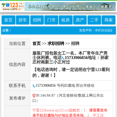
首页
拼车
招聘
门市
租房
房产
二手
商家
公告：
免责声明：本栏目信息由网友自
当前位置
首页
>>
求职招聘
>> 招聘
服装厂招包装女工一名。本厂常年生产男
士休闲裤。电话
15733906856
地址：孙家
庄村南新三小正对过
信息内容
【电话咨询时，请一定说明在宁晋123看到
的，谢谢！】
联系手机
15733906856
号码归属地:邢台市移动
39.144.84.87（河北省移动/数据上网公共出
发布者IP
口）
宁晋123(www.nj123.cc)提醒您：1、
请查看发布
者手机归属地与IP地址是否本地
。2、手工活、