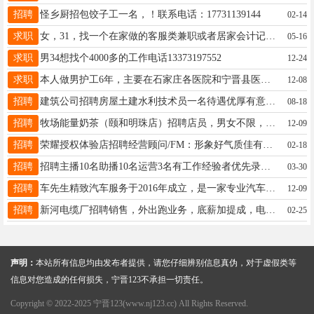
招聘
怪乡厨招包饺子工一名，！联系电话：17731139144
02-14
求职
女，31，找一个在家做的客服类兼职或者居家会计记账，有会计资格证，有淘宝拼多多客服工作经验，家里有电脑，熟悉电脑操作，最好是晚班客服，可熬夜。13785971797
05-16
求职
男34想找个4000多的工作电话13373197552
12-24
求职
本人做男护工6年，主要在石家庄各医院和宁晋县医院康复科和骨科做护工，有护工证和护老证，联系电话13363797223
12-08
招聘
建筑公司招聘房屋土建水利技术员一名待遇优厚有意联系17732956699
08-18
招聘
牧场能量奶茶（颐和明珠店）招聘店员，男女不限，月薪2400-5000元➕业绩提成。要求：可以接受早晚班服从管理有亲和力和服务意识，好上手，有无经验皆可免费培训。电话15100892193
12-09
招聘
荣耀授权体验店招聘经营顾问/FM：形象好气质佳有门店管理经验的优先专科及以上学历薪资福利：基本工资绩效工资补贴五险一金年终奖薪资:5-9K高待遇好平台签署总部合同找工作的联系17659988399
02-18
招聘
招聘主播10名助播10名运营3名有工作经验者优先录用联系电话19331955525
03-30
招聘
车先生精致汽车服务于2016年成立，是一家专业汽车贴膜改装美容店，有完整的薪资待遇结构，现招店长1名，客服3名，改装师2名，贴膜技师2名，美容师6名。诚意邀请您的加入！15333399971.打电话
12-09
招聘
新河电缆厂招聘销售，外出跑业务，底薪加提成，电话19131995123
02-25
声明：
本站所有信息均由发布者提供，请您仔细辨别信息真伪，对于虚假类等
信息对您造成的任何损失，宁晋123不承担一切责任。
Copyright © 2022-2025 宁晋123(www.nj123.cc) All Rights Reserved.