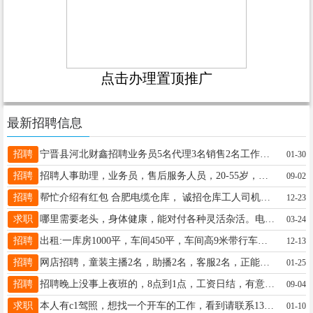
点击办理置顶推广
最新招聘信息
招聘
宁晋县河北财鑫招聘业务员5名代理3名销售2名工作简单时间自由要求有责任心底薪加提成5000--10000联系电话17800393335
01-30
招聘
招聘人事助理，业务员，售后服务人员，20-55岁，上班时间8:30-11:00，底薪1800+提成，联系电话13784906898
09-02
招聘
帮忙介绍有红包 合肥电缆仓库， 诚招仓库工人司机。1 空调，无线，住宿环境良好 要求干净卫生有责任心 欢迎合作：13956024228
12-23
求职
哪里需要老头，身体健康，能对付各种灵活杂活。电话19331151727
03-24
招聘
出租:一库房1000平，车间450平，车间高9米带行车，水电齐全，交通方便，地址:童泰东，有意者联系:13831976668
12-13
招聘
网店招聘，童装主播2名，助播2名，客服2名，正能量有朝气团队，要求，不需要多漂亮，积极阳光，有责任心，18-30岁，工资5000+，电话13932994579同微，地址大医院对过，龙翔瑞府！
01-25
招聘
招聘晚上没事上夜班的，8点到1点，工资日结，有意联系18632958515
09-04
求职
本人有c1驾照，想找一个开车的工作，看到请联系13231112117（微信同号）请说明是在宁晋123看到，
01-10