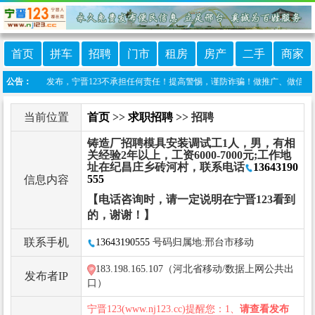
首页
拼车
招聘
门市
租房
房产
二手
商家
网友自行发布，宁晋123不承担任何责任！提高警惕，谨防诈骗！做推广、做信息置顶！请加宁
公告：
当前位置
首页
>>
求职招聘
>> 招聘
铸造厂招聘模具安装调试工1人，男，有相
关经验2年以上，工资6000-7000元;工作地
址在纪昌庄乡砖河村，联系电话
13643190
555
信息内容
【电话咨询时，请一定说明在宁晋123看到
的，谢谢！】
联系手机
13643190555
号码归属地:邢台市移动
183.198.165.107（河北省移动/数据上网公共出
发布者IP
口）
宁晋123(www.nj123.cc)提醒您：1、
请查看发布