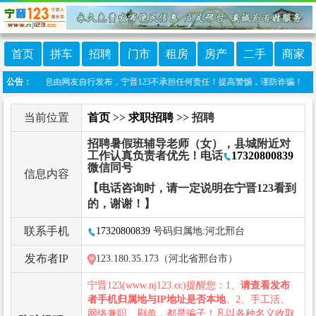
首页
拼车
招聘
门市
租房
房产
二手
商家
本栏目信息由网友自行发布，宁晋123不承担任何责任！提高警惕，谨防诈骗！做推广、做信
公告：
当前位置
首页
>>
求职招聘
>> 招聘
招聘暑假班辅导老师（女），县城附近对
工作认真负责者优先！电话
17320800839
微信同号
信息内容
【电话咨询时，请一定说明在宁晋123看到
的，谢谢！】
联系手机
17320800839
号码归属地:河北邢台
发布者IP
123.180.35.173（河北省邢台市）
宁晋123(www.nj123.cc)提醒您：1、
请查看发布
者手机归属地与IP地址是否本地
。2、手工活、
网络兼职、刷单，都是骗子！凡以各种名义收取