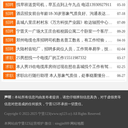
招聘
找早班送货司机，早五点到上午九点 电话13930927911
05-10
招聘
酒店招女前台年龄18-30岁形象气质良好、沟通表达清晰、有相关工作经验者优先六月底开业上班。微信同号17340928313
07-18
招聘
县城八里庄村村东《万方科技产业园》欧达辐照中心，现招操作工若干名，年龄30—45周岁要求高中以上学历身体健康,有在电缆厂或晶龙经历的优先录取。工资面议。电话：李厂长17731930569
07-09
招聘
宁晋天一广场大王庄合租校园公寓二个卧室一个客厅有租房的来看看保持卫生联系电话19333971395
09-20
招聘
郑州电缆仓库招聘司机数名普工数名，有工作经验， 18638704888
04-16
招聘
大陆村齿轮厂，招聘多岗位人员，工作简单易学，技术岗带薪培训。需30至55岁以内，薪资6000-12000，多种福利待遇、社保。电话19103399867
02-04
求职
25男想找一个电缆厂的工作15511987332
03-17
求职
本人男19在电缆库房待过现在想在县城找个工作有驾驶证能吃苦有意电联19303298179
02-25
求职
求职出行随行助理 本人形象气质佳，处事稳重懂分寸 长短途出差均可接单，时间灵活服从安排 协助行程打理、日常陪同事务 收费：当日往返200元/天，留宿300元/天 联系方式微18931928302
06-27
声明：
本站所有信息均由发布者提供，请您仔细辨别信息真伪，对于虚假类等
信息对您造成的任何损失，宁晋123不承担一切责任。
Copyright © 2022-2025 宁晋123(www.nj123.cc) All Rights Reserved.
本网站由
宁晋123
运营维护 微信：ningjin009
网站地图