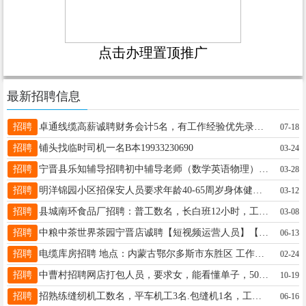
点击办理置顶推广
最新招聘信息
招聘
卓通线缆高薪诚聘财务会计5名，有工作经验优先录用，地址唐邱镇双井村，有意者电联15832997986
07-18
招聘
铺头找临时司机一名B本19933230690
03-24
招聘
宁晋县乐知辅导招聘初中辅导老师（数学英语物理），时间周六日 地址在大曹庄北镇15833978725
03-28
招聘
明洋锦园小区招保安人员要求年龄40-65周岁身体健康有责任心电话13363797509
03-12
招聘
县城南环食品厂招聘：普工数名，长白班12小时，工作简单；守包装机女工数名，长白班12小时，45岁以下，有经验者优先；维修工1名，有食品机械维修经验优先，工资面议。联系电话：18333957808。
03-08
招聘
中粮中茶世界茶园宁晋店诚聘【短视频运营人员】【销售人员】。要求：男女不限，年龄20至40岁，具备团队精神，有服务意识，善于沟通，有亲和力，气质佳者优先录用。薪酬待遇面议。 地址：凤凰路紫金名苑西门南侧30米路东【唐朝酒店东北斜对角】 联系电话：18713958853
06-13
招聘
电缆库房招聘 地点：内蒙古鄂尔多斯市东胜区 工作内容：需要熟练驾驶叉车平时开3米小货车和面包车送货。 电话： 16647793800 工资面议
02-24
招聘
中曹村招聘网店打包人员，要求女，能看懂单子，50岁以下，一天工作八个小时，只上白班，联系客服，15200165275
10-19
招聘
招熟练缝纫机工数名，平车机工3名.包缝机1名，工资月结，时间自由，13313191272老大医院附近。
06-16